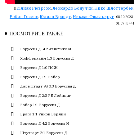
Сайт
обновляется
Юлиан Рюэрсон
Леонардо Бонуччи
Нико Шлоттербек
,
,
,
с
Робин Госенс
Юлиан Брандт
Никлас Фюллькруг
,
,
|
08.10.2023 |
большим
01:09
|
441
трудом,
ПОСМОТРИТЕ ТАКЖЕ
но
с
душой.
Боруссия Д. 4 2 Атлетико М.
Хоффенхайм 1:3 Боруссия Д
Редакция
не
Боруссия Д 1:0 ПСЖ
лезет
Боруссия Д 1:1 Байер
в
Дармштадт 98 0:3 Боруссия Д
авторские
тексты,
Боруссия Д 2:3 РБ Лейпциг
не
Байер 1:1 Боруссия Д
кромсает
Брага 1:1 Унион Берлин
их
и
Боруссия Д 4:2 Боруссия М
не
Штутгарт 2:1 Боруссия Д
искажает