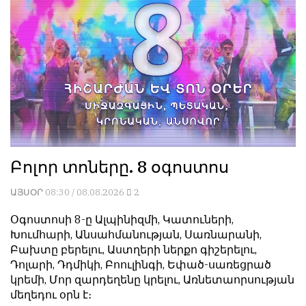
Геворкян
Բոլոր տոները. 8 օգոստոս
ԱՅՍՕՐ
08:30 / 08.08.2026
2
Օգոստոսի 8-ը Ալպինիզմի, Կատուների,
Խումհարի, Անսահմանության, Սառնարանի,
Բախտը բերելու, Աստղերի ներքո գիշերելու,
Դոլարի, Դդմիկի, Բոուլինգի, Եփած-սառեցրած
կրեմի, Մոր զարդեղենը կրելու, Առնետաորսության
մեղեդու օրն է։