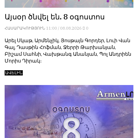
հետ
но
համակարծիք
с
Այսօր ծնվել են. 8 օգոստոս
լինելը
душой.
պարտադիր
ՀԱՍԱՐԱԿՈՒԹՅՈՒՆ
11:00 / 08.08.2026
0
Редакция
պայման
не
չէ
Արել Սկաթ, Արմենչիկ, Յոսթայն Գորդեր, Լուի Վան
лезет
նյութերը
Գալ, Դասթին Հոֆման, Ջերրի Թարխանյան,
в
թողարկելու
Բիշամ Սահնի, Վախթանգ Անանյան, Պոլ Անդրիեն
авторские
համար։
Մորիս Դիրակ։
тексты,
Հակառակ
не
ԱՎԵԼԻՆ
կարծիքները
кромсает
Խմբագրության
их
կողմից
и
ընդունվում
не
են
искажает
ոչ
смысл.
այնքան
Мнение
գրկաբաց
редакции
են,
не
սակայն