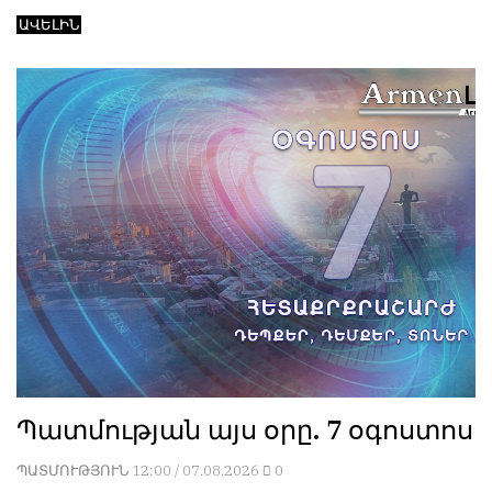
ԱՎԵԼԻՆ
Պատմության այս օրը. 7 օգոստոս
ՊԱՏՄՈՒԹՅՈՒՆ
12:00 / 07.08.2026
0