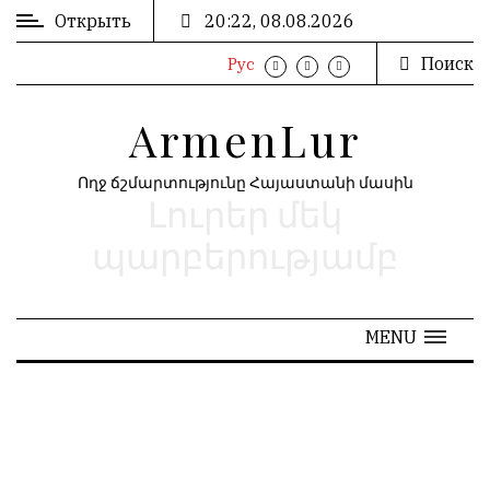
Открыть
20:22, 08.08.2026
Поиск
Рус
ВХОД
ՄՈՒՏՔ
/
/
ArmenLur
РЕГИСТРАЦИЯ
ԳՐԱՆՑՈՒՄ
Ողջ ճշմարտությունը Հայաստանի մասին
Լուրեր մեկ
РЕКЛАМА
ԳՈՎԱԶԴ
պարբերությամբ
РЕКЛАМА
ԱՐԽԻՎ
MENU
АРХИВ
«
Август 2026
»