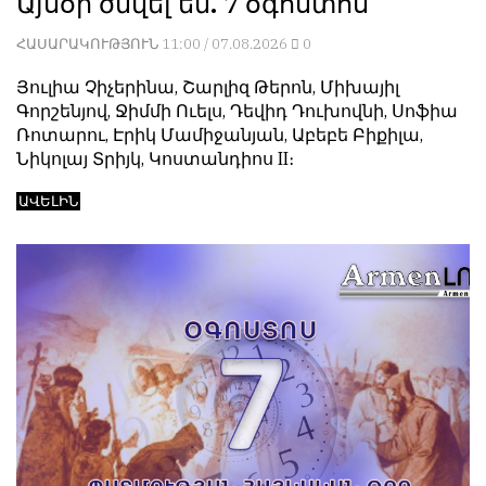
Այսօր ծնվել են. 7 օգոստոս
ՀԱՍԱՐԱԿՈՒԹՅՈՒՆ
11:00 / 07.08.2026
0
Յուլիա Չիչերինա, Շարլիզ Թերոն, Միխայիլ
Գորշենյով, Ջիմմի Ուելս, Դեվիդ Դուխովնի, Սոֆիա
Ռոտարու, Էրիկ Մամիջանյան, Աբեբե Բիքիլա,
Նիկոլայ Տրիյկ, Կոստանդիոս II։
ԱՎԵԼԻՆ