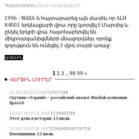
ՊԱՏՄՈՒԹՅՈՒՆ
12:00 / 06.08.2026
0
1996 - NASA-ն հայտարարեց այն մասին, որ ALH
84001 երկնաքարի վրա, որը կտրվել է Մարսից և
ընկել երկրի վրա, հայտնաբերվել են
միկրոօրգանիզմների մնացորդներ, որոնք
գոյություն են ունեցել 3 մլրդ տարի առաջ:
ԱՎԵԼԻՆ
1
2
3
...
98
99
»
ՎԵՐՋԻՆ ԼՈՒՐԵՐ
11:43 | 20.01 |
205
|
РОССИЯ
Спутник «Зоркий» - российский аналог Starlink компании
SpaceX
12:00 | 15.07 |
1066
|
СОБЫТИЯ
Этот день в истории. 15 июль
11:00 | 15.07 |
1087
|
ЗНАМЕНИТОСТИ
Именниники. 15 июль