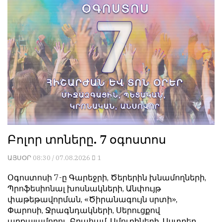
Բոլոր տոները. 7 օգոստոս
ԱՅՍՕՐ
08:30 / 07.08.2026
1
Օգոստոսի 7-ը Գարեջրի, Ծերերին խնամողների,
Պրոֆեսիոնալ խոսնակների, Անփույթ
փաթեթավորման, «Ծիրանագույն սրտի»,
Փարոսի, Ջրագնդակների, Սերուցքով
արքայամորու, Բրահամ, Ամուրիների, Աստղեր