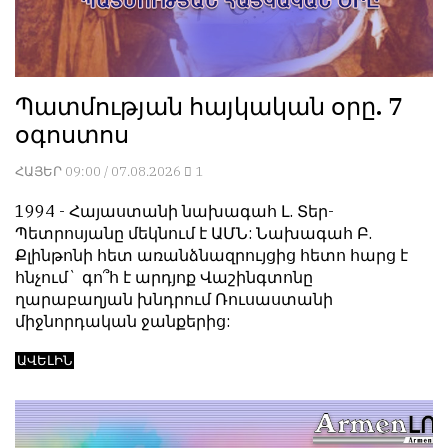
Պատմության հայկական օրը. 7
օգոստոս
ՀԱՅԵՐ
09:00 / 07.08.2026
1
1994 - Հայաստանի նախագահ Լ. Տեր-
Պետրոսյանը մեկնում է ԱՄՆ: Նախագահ Բ.
Քլինթոնի հետ առանձնազրույցից հետո հարց է
հնչում` գո՞հ է արդյոք Վաշինգտոնը
ղարաբաղյան խնդրում Ռուսաստանի
միջնորդական ջանքերից:
ԱՎԵԼԻՆ