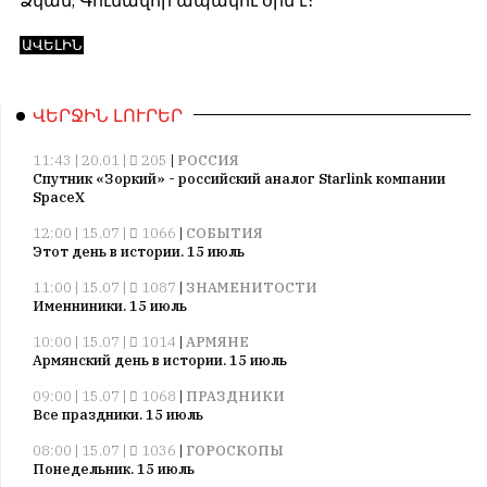
ԱՎԵԼԻՆ
ՎԵՐՋԻՆ ԼՈՒՐԵՐ
11:43 | 20.01 |
205
|
РОССИЯ
Спутник «Зоркий» - российский аналог Starlink компании
SpaceX
12:00 | 15.07 |
1066
|
СОБЫТИЯ
Этот день в истории. 15 июль
11:00 | 15.07 |
1087
|
ЗНАМЕНИТОСТИ
Именниники. 15 июль
10:00 | 15.07 |
1014
|
АРМЯНЕ
Армянский день в истории. 15 июль
09:00 | 15.07 |
1068
|
ПРАЗДНИКИ
Все праздники. 15 июль
08:00 | 15.07 |
1036
|
ГОРОСКОПЫ
Понедельник. 15 июль