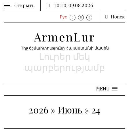
Открыть
10:10, 09.08.2026
Поиск
Рус
ВХОД
ՄՈՒՏՔ
/
/
ArmenLur
РЕГИСТРАЦИЯ
ԳՐԱՆՑՈՒՄ
Ողջ ճշմարտությունը Հայաստանի մասին
Լուրեր մեկ
РЕКЛАМА
ԳՈՎԱԶԴ
պարբերությամբ
РЕКЛАМА
ԱՐԽԻՎ
MENU
2026
»
Июнь
»
24
АРХИВ
«
Июнь 2026
»