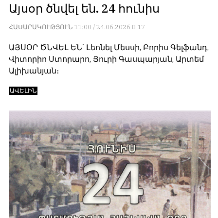
Այսօր ծնվել են. 24 հունիս
հետ
с
համակարծիք
душой.
ՀԱՍԱՐԱԿՈՒԹՅՈՒՆ
11:00 / 24.06.2026
17
լինելը
Редакция
պարտադիր
ԱՅՍՕՐ ԾՆՎԵԼ ԵՆ՝ Լեոնել Մեսսի, Բորիս Գելֆանդ,
не
պայման
лезет
Վիտորիո Ստորարո, Յուրի Գասպարյան, Արտեմ
չէ
в
Ալիխանյան։
նյութերը
авторские
թողարկելու
тексты,
ԱՎԵԼԻՆ
համար։
не
Հակառակ
кромсает
կարծիքները
их
Խմբագրության
и
կողմից
не
ընդունվում
искажает
են
смысл.
ոչ
Мнение
այնքան
редакции
գրկաբաց
не
են,
является
սակայն