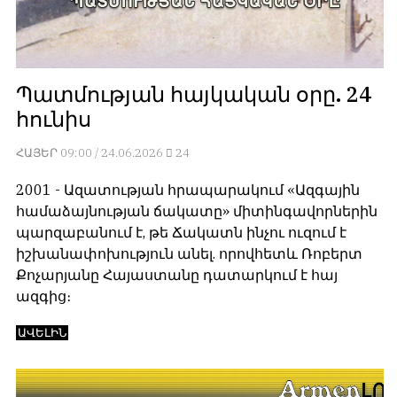
обязательным
հրապարակվում
условием
են
для
նույն
публикации.
իրավունքով։
Պատմության հայկական օրը. 24
Противоположные
Գովազդային
հունիս
мнения
տեքստերը,
публикуются,
լուսանկարները
ՀԱՅԵՐ
09:00 / 24.06.2026
24
даже
և
если
բովանդակությունը
2001 - Ազատության հրապարակում «Ազգային
принимаются
Խմբագրության
համաձայնության ճակատը» միտինգավորներին
без
վերահսկողությունից
պարզաբանում է, թե Ճակատն ինչու ուզում է
восторга.
դուրս
իշխանափոխություն անել. որովհետև Ռոբերտ
են։
Քոչարյանը Հայաստանը դատարկում է հայ
Главный
ազգից։
редактор
Խմբագիր-
—
տնօրեն՝
ԱՎԵԼԻՆ
Армен
Արմեն
фон
ֆոն
Геворкян
Գևորգյան