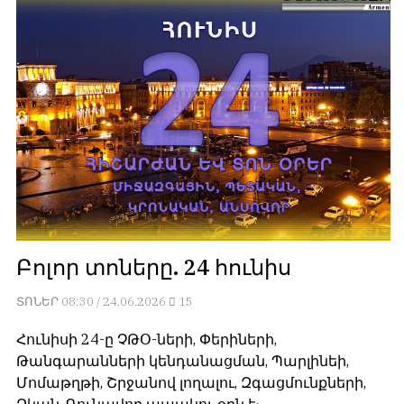
Բոլոր տոները. 24 հունիս
ՏՈՆԵՐ
08:30 / 24.06.2026
15
Հունիսի 24-ը ՉԹՕ-ների, Փերիների,
Թանգարանների կենդանացման, Պարլինեի,
Մոմաթղթի, Շրջանով լողալու, Զգացմունքների,
Ձկան, Գունավոր ապակու օրն է։