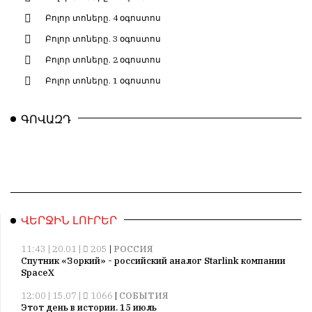
Բոլոր տոները. 4 օգոստոս
Բոլոր տոները. 3 օգոստոս
Բոլոր տոները. 2 օգոստոս
Բոլոր տոները. 1 օգոստոս
ԳՈՎԱԶԴ
ՎԵՐՋԻՆ ԼՈՒՐԵՐ
11:43 | 20.01 |
205
|
РОССИЯ
Спутник «Зоркий» - российский аналог Starlink компании
SpaceX
12:00 | 15.07 |
1066
|
СОБЫТИЯ
Этот день в истории. 15 июль