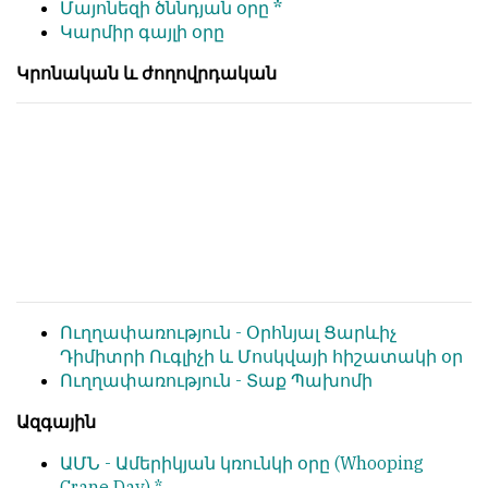
Մայոնեզի ծննդյան օրը *
հետ
с
Կարմիր գայլի օրը
համակարծիք
душой.
լինելը
Կրոնական և ժողովրդական
Редакция
պարտադիր
не
պայման
лезет
չէ
в
նյութերը
авторские
թողարկելու
тексты,
համար։
не
Հակառակ
кромсает
կարծիքները
их
Խմբագրության
и
կողմից
не
Ուղղափառություն -
Օրհնյալ Ցարևիչ
ընդունվում
искажает
Դիմիտրի Ուգլիչի և Մոսկվայի հիշատակի օր
են
смысл.
Ուղղափառություն -
Տաք Պախոմի
ոչ
Мнение
այնքան
Ազգային
редакции
գրկաբաց
не
ԱՄՆ -
Ամերիկյան կռունկի օրը
(Whooping
են,
является
Crane Day) *
սակայն