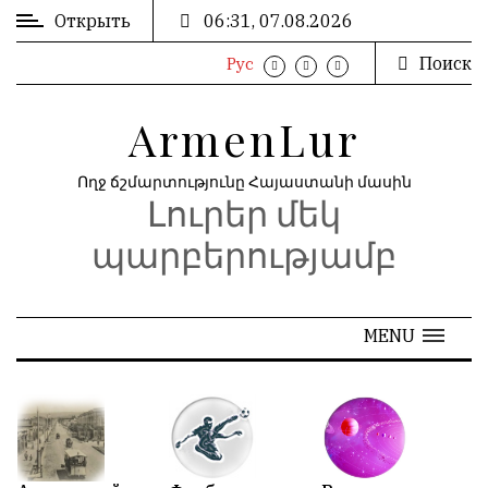
Открыть
06:31, 07.08.2026
Поиск
Рус
ВХОД
ՄՈՒՏՔ
/
/
ArmenLur
РЕГИСТРАЦИЯ
ԳՐԱՆՑՈՒՄ
Ողջ ճշմարտությունը Հայաստանի մասին
Լուրեր մեկ
РЕКЛАМА
ԳՈՎԱԶԴ
պարբերությամբ
РЕКЛАМА
ԱՐԽԻՎ
MENU
АРХИВ
«
Май 2026
»
N