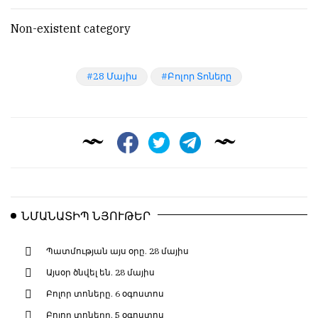
Non-existent category
28 Մայիս
Բոլոր Տոները
ՆՄԱՆԱՏԻՊ ՆՅՈՒԹԵՐ
Պատմության այս օրը. 28 մայիս
Այսօր ծնվել են. 28 մայիս
Բոլոր տոները. 6 օգոստոս
Բոլոր տոները. 5 օգոստոս