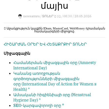
մայիս
կերպ։
1
Пользователей:
Խմբագրությունը
0
newsarmru /
ՏՈՆԵՐ
32 /
08:30 / 28.05.2026
քիթը
չի
խոթում
Աջակցություն կայքին
IDram, MasterCard, WebMoney
դրամական
համակարգերի միջոցով։
հեղինակային
НАШИ
նյութերի
ПРАВИЛА
ՀԻՇԱՐԺԱՆ ՕՐԵՐ ԵՎ ՀԵՏԱՔՐՔԻՐ ՏՈՆԵՐ
մեջ,
չի
Тонкие
Միջազգային
կրճատում
материалы
և
для
Համաներման միջազգային օրը
(Amnesty
մտքերի
независимо
International Day)
խմբագրում
мыслящих.
Կանանց առողջության
չի
գործողությունների
միջազգային
Сайт
կատարում։
օրը
(International Day of Action for Women s
обновляется
Health) *
Խմբագրության
с
Ամսականի հիգիենիայի օրը
(Menstrual
կարծիքը
большим
Hygiene Day) *
հեղինակների
трудом,
SEO-կարգավորողի օրը *
կարծիքի
но