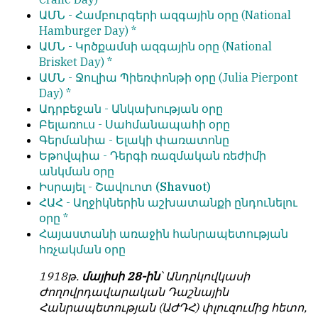
обязательным
ԱՄՆ -
Համբուրգերի ազգային օրը
(National
հրապարակվում
условием
Hamburger Day) *
են
для
ԱՄՆ -
Կրծքամսի ազգային օրը
(National
նույն
публикации.
Brisket Day) *
իրավունքով։
ԱՄՆ -
Ջուլիա Պիեռփոնթի օրը
(Julia Pierpont
Противоположные
Գովազդային
Day) *
мнения
տեքստերը,
Ադրբեջան -
Անկախության օրը
публикуются,
լուսանկարները
Բելառուս -
Սահմանապահի օրը
даже
և
Գերմանիա -
Ելակի փառատոնը
если
բովանդակությունը
Եթովպիա -
Դերգի ռազմական ռեժիմի
принимаются
Խմբագրության
անկման օրը
без
վերահսկողությունից
Իսրայել -
Շավուոտ (Shavuot)
восторга.
դուրս
ՀԱՀ -
Աղջիկներին աշխատանքի ընդունելու
են։
օրը
*
Главный
Հայաստանի առաջին հանրապետության
редактор
Խմբագիր-
հռչակման օրը
—
տնօրեն՝
Армен
Արմեն
1918թ.
մայիսի 28-ին
՝ Անդրկովկասի
фон
ֆոն
Ժողովրդավարական Դաշնային
Геворкян
Գևորգյան
Հանրապետության (ԱԺԴՀ) փլուզումից հետո,