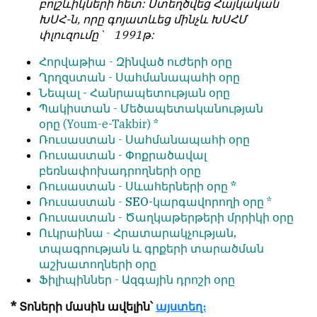
բոլշևիկների հետ: Ստեղծվեց Հայկական
ԽՍՀ-ն, որը գոյատևեց մինչև ԽՍՀՄ
փլուզումը` 1991թ:
Հորվաթիա -
Զինված ուժերի օրը
Ղրղզստան -
Սահմանապահի օրը
Նեպալ -
Հանրապետության օրը
Պակիստան -
Մեծապետականության
օրը
(Youm-e-Takbir) *
Ռուսաստան -
Սահմանապահի օրը
Ռուսաստան -
Փոքրածավալ
բեռնափոխադրողների օրը
Ռուսաստան -
Սևահերների օրը *
Ռուսաստան -
SEO-կարգավորողի օրը
*
Ռուսաստան -
Ծաղկաթերթերի մրրիկի օրը
Ուկրաինա -
Հրատարակչության,
տպագրության և գրքերի տարածման
աշխատողների օրը
Ֆիլիպիններ -
Ազգային դրոշի օրը
* Տոների մասին ավելին
՝
այստեղ։