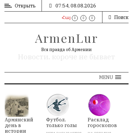
Открыть
07:54, 08.08.2026
Поиск
Հայ
ВХОД
/
ArmenLur
РЕГИСТРАЦИЯ
Вся правда об Армении
Новости. короче не бывает
РЕКЛАМА
MENU
РЕКЛАМА
N
АРХИВ
Армянский
Футбол.
Расклад
О
день в
только голы
гороскопов
В
«
Август 2026
»
истории
Н