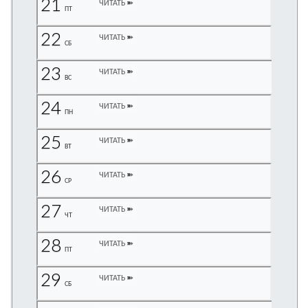
21
ЧИТАТЬ ➽
ПТ
является
обязательным
22
ЧИТАТЬ ➽
условием
СБ
для
23
ЧИТАТЬ ➽
публикации.
ВС
Противоположные
24
ЧИТАТЬ ➽
ПН
мнения
публикуются,
25
ЧИТАТЬ ➽
даже
ВТ
если
26
ЧИТАТЬ ➽
принимаются
СР
без
27
восторга.
ЧИТАТЬ ➽
ЧТ
Главный
28
ЧИТАТЬ ➽
редактор
ПТ
—
29
Армен
ЧИТАТЬ ➽
СБ
фон