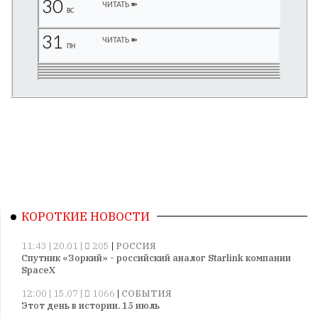
Геворкян
30
ЧИТАТЬ ➽
ВС
31
ЧИТАТЬ ➽
ПН
КОРОТКИЕ НОВОСТИ
11:43 | 20.01 |
205
|
РОССИЯ
Спутник «Зоркий» - российский аналог Starlink компании
SpaceX
12:00 | 15.07 |
1066
|
СОБЫТИЯ
Этот день в истории. 15 июль