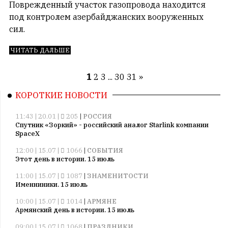
Поврежденный участок газопровода находится
под контролем азербайджанских вооруженных
сил.
ЧИТАТЬ ДАЛЬШЕ
1
2
3
...
30
31
»
КОРОТКИЕ НОВОСТИ
11:43 | 20.01 |
205
|
РОССИЯ
Спутник «Зоркий» - российский аналог Starlink компании
SpaceX
12:00 | 15.07 |
1066
|
СОБЫТИЯ
Этот день в истории. 15 июль
11:00 | 15.07 |
1087
|
ЗНАМЕНИТОСТИ
Именниники. 15 июль
10:00 | 15.07 |
1014
|
АРМЯНЕ
Армянский день в истории. 15 июль
09:00 | 15.07 |
1068
|
ПРАЗДНИКИ