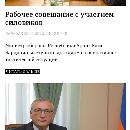
но
с
Рабочее совещание с участием
душой.
силовиков
Редакция
КАРАБАХ
29.03.2022, 11:32
642
не
лезет
Министр обороны Республики Арцах Камо
в
Варданян выступил с докладом об оперативно-
авторские
тактической ситуации.
тексты,
не
ЧИТАТЬ ДАЛЬШЕ
кромсает
их
и
не
искажает
смысл.
Мнение
редакции
не