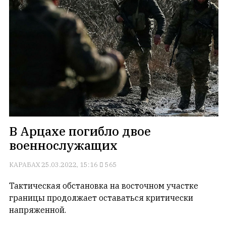
Геворкян
В Арцахе погибло двое
военнослужащих
КАРАБАХ
25.03.2022, 15:16
565
Тактическая обстановка на восточном участке
границы продолжает оставаться критически
напряженной.