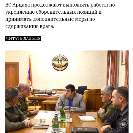
Гостей:
ВС Арцаха продолжают выполнять работы по
1
укреплению оборонительных позиций и
Пользователей:
принимать дополнительные меры по
0
сдерживанию врага.
ЧИТАТЬ ДАЛЬШЕ
НАШИ
ПРАВИЛА
Тонкие
материалы
для
независимо
мыслящих.
Сайт
обновляется
с
большим
трудом,