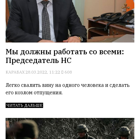
является
обязательным
условием
для
публикации.
Противоположные
Мы должны работать со всеми:
мнения
Председатель НС
публикуются,
даже
КАРАБАХ
28.03.2022, 11:22
608
если
принимаются
Легко свалить вину на одного человека и сделать
без
его козлом отпущения.
восторга.
Главный
ЧИТАТЬ ДАЛЬШЕ
редактор
—
Армен
фон