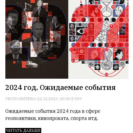
является
обязательным
условием
для
публикации.
Противоположные
мнения
публикуются,
даже
если
принимаются
без
2024 год. Ожидаемые события
восторга.
ГЕОПОЛИТИКА
22.12.2023, 20:00
609
Главный
редактор
Ожидаемые события 2024 года в сфере
—
геополитики, кинопроката, спорта итд.
Армен
фон
ЧИТАТЬ ДАЛЬШЕ