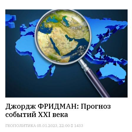
Геворкян
Джордж ФРИДМАН: Прогноз
событий XXI века
ГЕОПОЛИТИКА
05.01.2023, 22:00
1433