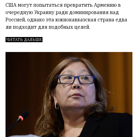
Гостей:
США могут попытаться превратить Армению в
1
очередную Украину ради доминирования над
Пользователей:
Россией, однако эта южнокавказская страна едва
0
ли подходит для подобных целей.
ЧИТАТЬ ДАЛЬШЕ
НАШИ
ПРАВИЛА
Тонкие
материалы
для
независимо
мыслящих.
Сайт
обновляется
с
большим
трудом,