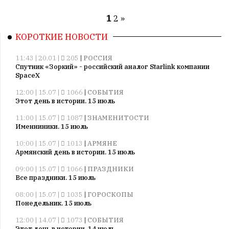
1
2
»
КОРОТКИЕ НОВОСТИ
11:43 | 20.01 |
205
|
РОССИЯ
Спутник «Зоркий» - российский аналог Starlink компании
SpaceX
12:00 | 15.07 |
1066
|
СОБЫТИЯ
Этот день в истории. 15 июль
11:00 | 15.07 |
1087
|
ЗНАМЕНИТОСТИ
Именниники. 15 июль
10:00 | 15.07 |
1013
|
АРМЯНЕ
Армянский день в истории. 15 июль
09:00 | 15.07 |
1066
|
ПРАЗДНИКИ
Все праздники. 15 июль
08:00 | 15.07 |
1035
|
ГОРОСКОПЫ
Понедельник. 15 июль
12:00 | 14.07 |
1073
|
СОБЫТИЯ
Этот день в истории. 14 июль