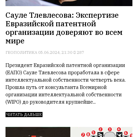
но
с
Сауле Тлевлесова: Экспертизе
душой.
Евразийской патентной
организации доверяют во всем
Редакция
не
мире
лезет
в
ГЕОПОЛИТИКА
05.06.2024, 21:30
287
авторские
тексты,
Президент Евразийской патентной организации
не
(ЕАПО) Сауле Тлевлесова проработала в сфере
кромсает
интеллектуальной собственности четверть века.
их
Прошла путь от консультанта Всемирной
и
организации интеллектуальной собственности
не
(WIPO) до руководителя крупнейше...
искажает
смысл.
ЧИТАТЬ ДАЛЬШЕ
Мнение
редакции
не