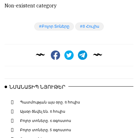
Non-existent category
Բոլոր Տոները
8 Հուլիս
ՆՄԱՆԱՏԻՊ ՆՅՈՒԹԵՐ
Պատմության այս օրը. 8 հուլիս
Այսօր ծնվել են. 8 հուլիս
Բոլոր տոները. 6 օգոստոս
Բոլոր տոները. 5 օգոստոս