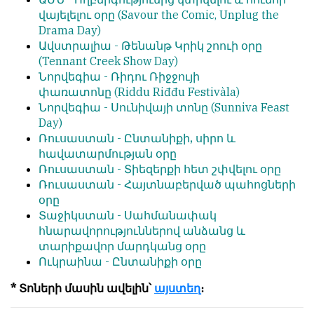
обязательным
վայելելու օրը
(Savour the Comic, Unplug the
հրապարակվում
условием
Drama Day)
են
для
Ավստրալիա -
Թենանթ Կրիկ շոուի օրը
նույն
публикации.
(Tennant Creek Show Day)
իրավունքով։
Նորվեգիա -
Ռիդու Ռիջջույի
Противоположные
Գովազդային
փառատոնը
(Riddu Riđđu Festivàla)
мнения
տեքստերը,
Նորվեգիա -
Սունիվայի տոնը
(Sunniva Feast
публикуются,
լուսանկարները
Day)
даже
և
Ռուսաստան -
Ընտանիքի, սիրո և
если
բովանդակությունը
հավատարմության օրը
принимаются
Խմբագրության
Ռուսաստան -
Տիեզերքի հետ շփվելու օրը
без
վերահսկողությունից
Ռուսաստան - Հ
այտնաբերված պահոցների
восторга.
դուրս
օրը
են։
Տաջիկստան -
Սահմանափակ
Главный
հնարավորություններով անձանց և
редактор
Խմբագիր-
տարիքավոր մարդկանց օրը
—
տնօրեն՝
Ուկրաինա -
Ընտանիքի օրը
Армен
Արմեն
фон
ֆոն
* Տոների մասին ավելին՝
այստեղ
։
Геворкян
Գևորգյան