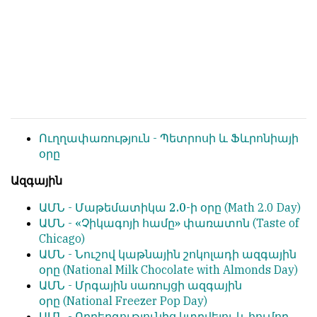
հետ
с
համակարծիք
душой.
լինելը
Редакция
պարտադիր
не
պայման
лезет
չէ
в
նյութերը
авторские
թողարկելու
тексты,
համար։
Ուղղափառություն -
Պետրոսի և Ֆևրոնիայի
не
օրը
Հակառակ
кромсает
կարծիքները
их
Ազգային
Խմբագրության
и
ԱՄՆ -
Մաթեմատիկա 2.0-ի օրը
(Math 2.0 Day)
կողմից
не
ԱՄՆ -
«Չիկագոյի համը» փառատոն
(Taste of
ընդունվում
искажает
Chicago)
են
смысл.
ԱՄՆ -
Նուշով կաթնային շոկոլադի
ազգային
ոչ
Мнение
օրը
(National Milk Chocolate with Almonds Day)
այնքան
редакции
ԱՄՆ -
Մրգային սառույցի ազգային
գրկաբաց
не
օրը
(National Freezer Pop Day)
են,
является
ԱՄՆ -
Ողբերգությունից կտրվելու և հումոր
սակայն