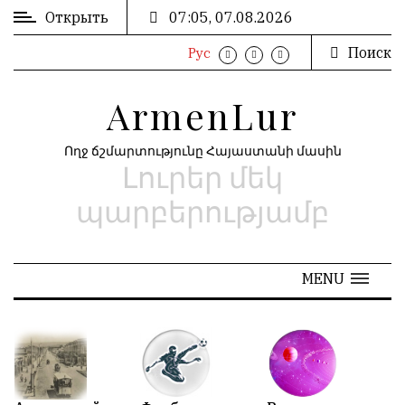
Открыть
07:05, 07.08.2026
Поиск
Рус
ВХОД
ՄՈՒՏՔ
/
/
ArmenLur
РЕГИСТРАЦИЯ
ԳՐԱՆՑՈՒՄ
Ողջ ճշմարտությունը Հայաստանի մասին
Լուրեր մեկ
РЕКЛАМА
ԳՈՎԱԶԴ
պարբերությամբ
РЕКЛАМА
ԱՐԽԻՎ
MENU
АРХИВ
«
Июль 2026
»
N