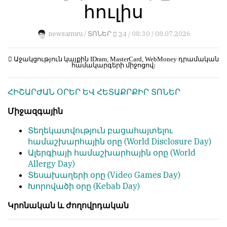
հուլիս
կերպ։
1
Пользователей:
Խմբագրությունը
0
newsarmru /
ՏՈՆԵՐ
24 /
08:30 / 08.07.2026
քիթը
չի
խոթում
Աջակցություն կայքին
IDram, MasterCard, WebMoney
դրամական
համակարգերի միջոցով։
հեղինակային
НАШИ
նյութերի
ПРАВИЛА
ՀԻՇԱՐԺԱՆ ՕՐԵՐ ԵՎ ՀԵՏԱՔՐՔԻՐ ՏՈՆԵՐ
մեջ,
չի
Тонкие
Միջազգային
կրճատում
материалы
և
для
Տեղեկատվություն բացահայտելու
մտքերի
независимо
համաշխարհային օրը
(World Disclosure Day)
խմբագրում
мыслящих.
Ալերգիայի համաշխարհային օրը
(World
չի
Allergy Day)
Сайт
կատարում։
Տեսախաղերի օրը
(Video Games Day)
обновляется
Խորովածի օրը
(Kebab Day)
Խմբագրության
с
կարծիքը
большим
Կրոնական և ժողովրդական
հեղինակների
трудом,
կարծիքի
но