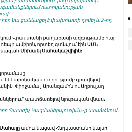
ւթյան բաժանմունքում, ինչը ավարտվել է
հանգամանքներում ոստիկանության
ցավ:
բր նա ցանկացել է փախուստի դիմել և 2-րդ
կում Վրաստանի քաղաքացի ազգությամբ հայ
դեպի ամբիոն, որտեղ գտնվում էին ԱՄՆ
ախագահ
Միխաել Սահակաշվիլին։
զորամասը:
ւմ կենտրոնական ուղղությամբ գրավելով
նիկ, Փիրջամալ, Արանզամին ու Աղբուլաղ
բանկերում՝ պատճառելով նյութական վնաս։
հի Պատժիչ Կազմակերպութիւն»-ը ստանձնում
 Մահալը
ամուսնացավ Հնդկաստանի կայսր