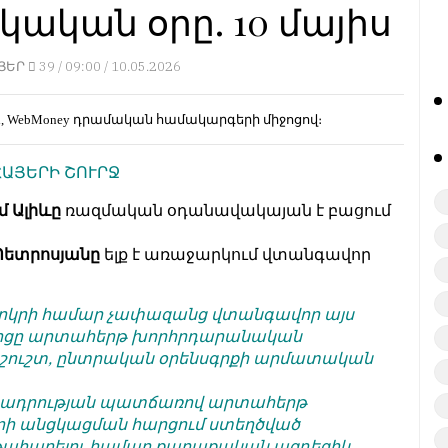
ական օրը. 10 մայիս
ՅԵՐ
39 /
09:00 / 10.05.2026
d, WebMoney
դրամական համակարգերի միջոցով։
ՀԱՅԵՐԻ ՇՈՒՐՋ
մ Ալիևը
ռազմական օդանավակայան է բացում
-Պետրոսյանը
ելք է առաջարկում վտանգավոր
, երկրի համար չափազանց վտանգավոր այս
իջոցը արտահերթ խորհրդարանական
անշուշտ, ընտրական օրենսգրքի արմատական
մանադրության պատճառով արտահերթ
րի անցկացման հարցում ստեղծված
թահարելու համար քաղաքական ազդեցիկ