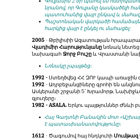
Գուլյանին 2 օր պահել են ոստիկանո
условием
են
նրանով, որ Գուլյանը կասկածելի 
для
նույն
պատուհանից վայր ընկավ և մահա
публикации.
իրավունքով։
Պաշտոնական վարկածի համաձայն ի
հարկից վայր է ընկել ու մահացել:
Противоположные
Գովազդային
мнения
տեքստերը,
2005
- Թբիլիսիի Ազատության հրապարա
публикуются,
լուսանկարները
Վլադիմիր Հարությունյանը
նռնակ նետեց 
даже
և
նախագահ
Ջորջ Բուշը
և Վրաստանի ն
если
բովանդակությունը
принимаются
Խմբագրության
Նռնակը չպայթեց։
без
վերահսկողությունից
восторга.
1992 -
Ստեղծվեց ՀՀ ԶՈՒ կապի առաջին 
դուրս
1992
- Ադրբեջանցիները գրոհի են անցնո
են։
Главный
Ասկերանի շրջանի 5՝ Խրամորթ, Նախիջևա
редактор
Խմբագիր-
գյուղերը։
—
տնօրեն՝
1982 - ASALA.
Երկու պայթյուններ Ժնևի 
Армен
Արմեն
фон
Հայ Գաղտնի Բանակին մոտ «Աշխար
ֆոն
Геворкян
է պատասխանատվությունը։
Գևորգյան
1612
- Ծագումով հայ հնդկուհի
Մումթազ