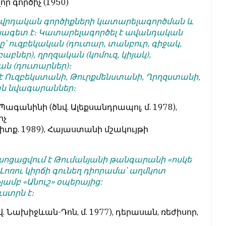
 գործիչ (1950)
ովրդական գործիքների կատարելագործման և
ագետ է։ Կատարելագործել է ավանդական
՝ ուզբեկական (դուտար, տանբուր, գիջակ,
բներ), ղրղզական (կոմուզ, կիյակ),
ն (դուտարներ)։
է Ուզբեկստանի, Թուրքմենստանի, Ղրղզստանի,
ն նվագարաններ։
ագանինի (ծնվ. Ալեքսանդրապոլ, մ. 1978),
իչ
 միտք. 1989), Հայաստանի մշակույթի
ոցացվում է Թումանյանի թանգարանի «ոսկե
Լոռու կիրճի գունեղ դիորամա՝ աղմկոտ
ամբ «Անուշ» օպերայից:
ստրն է։
վ. Նախիջևան-Դոն, մ. 1977), դերասան, ռեժիսոր,