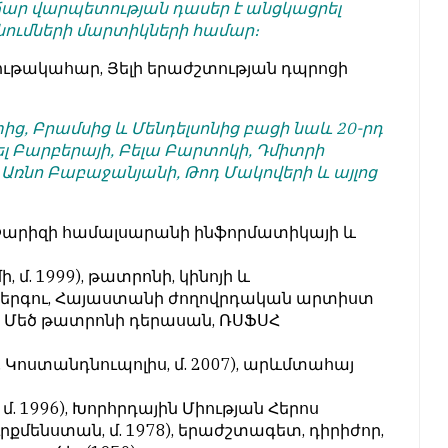
ճար վարպետության դասեր է անցկացրել
ւմների մարտիկների համար։
 ջութակահար, Յելի երաժշտության դպրոցի
, Բրամսից և Մենդելսոնից բացի նաև 20-րդ
լ Բարբերայի, Բելա Բարտոկի, Դմիտրի
Առնո Բաբաջանյանի, Թոդ Մակովերի և այլոց
 Փարիզի համալսարանի ինֆորմատիկայի և
ի, մ. 1999), թատրոնի, կինոյի և
երգու, Հայաստանի ժողովրդական արտիստ
), Մեծ թատրոնի դերասան, ՌՍՖՍՀ
. Կոստանդնուպոլիս, մ. 2007), արևմտահայ
, մ. 1996), Խորհրդային Միության Հերոս
ւրքմենստան, մ. 1978), երաժշտագետ, դիրիժոր,