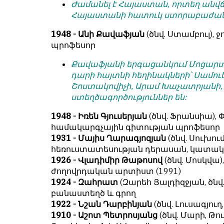
Ժամանել է Հայաստան, որտեղ անվ
Հայաստանի հատուկ ստորաբաժանո
1948 - Անի Քավաֆյան
(ծնվ. Ստամբուլ),
պրոֆեսոր
Քավաֆյանի երգացանկում Մոցարտից
դարի հայտնի հեղինակների՝ Սամուե
Շոստակովիչի, Արամ Խաչատրյանի, 
ստեղծագործություններ են:
1948 - Իռեն Գյուսերյան
(ծնվ. Ֆրանսիա),
համակարգչային գիտության պրոֆեսոր
1931 - Մայիս Ղարագյոզյան
(ծնվ. Սուխում
հեռուստատեսության դերասան, կատակ
1926 - Վլադիմիր Թաթոսով
(ծնվ. Մոսկվա
ժողովրդական արտիստ (1991)
1924 - Զահրատ
(Զարեհ Յալդիզջյան, ծնվ
բանաստեղծ և գրող
1922 - Նշան Դարբինյան
(ծնվ. Լուսագյուղ
1910 - Աշոտ Պետրոսյանց
(ծնվ. Մարի, Թո