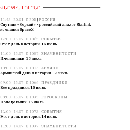
ՎԵՐՋԻՆ ԼՈՒՐԵՐ
11:43 | 20.01 |
205
|
РОССИЯ
Спутник «Зоркий» - российский аналог Starlink
компании SpaceX
12:00 | 15.07 |
1065
|
СОБЫТИЯ
Этот день в истории. 15 июль
11:00 | 15.07 |
1087
|
ЗНАМЕНИТОСТИ
Именниники. 15 июль
10:00 | 15.07 |
1013
|
АРМЯНЕ
Армянский день в истории. 15 июль
09:00 | 15.07 |
1066
|
ПРАЗДНИКИ
Все праздники. 15 июль
08:00 | 15.07 |
1035
|
ГОРОСКОПЫ
Понедельник. 15 июль
12:00 | 14.07 |
1073
|
СОБЫТИЯ
Этот день в истории. 14 июль
11:00 | 14.07 |
1037
|
ЗНАМЕНИТОСТИ