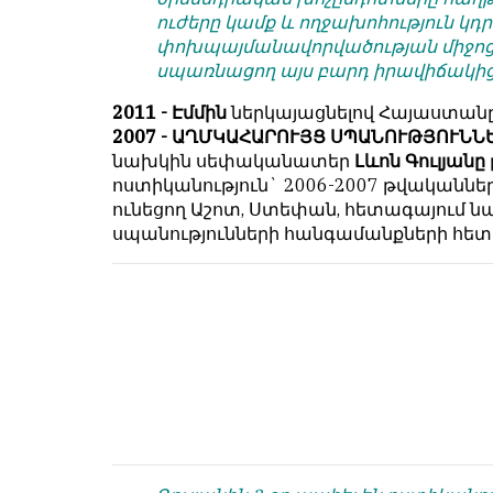
համակարծիք
душой.
ուժերը կամք և ողջախոհություն կդ
լինելը
փոխպայմանավորվածության միջոցո
Редакция
պարտադիր
սպառնացող այս բարդ իրավիճակից
не
պայման
лезет
չէ
2011 - Էմմին
ներկայացնելով Հայաստանը
в
նյութերը
2007 - ԱՂՄԿԱՀԱՐՈՒՅՑ ՍՊԱՆՈՒԹՅՈՒՆՆ
авторские
թողարկելու
նախկին սեփականատեր
Լևոն Գուլյանը
тексты,
համար։
ոստիկանություն` 2006-2007 թվականն
не
ունեցող Աշոտ, Ստեփան, հետագայում 
Հակառակ
кромсает
սպանությունների հանգամանքների հե
կարծիքները
их
Խմբագրության
и
կողմից
не
ընդունվում
искажает
են
смысл.
ոչ
Мнение
այնքան
редакции
գրկաբաց
не
են,
является
սակայն
обязательным
հրապարակվում