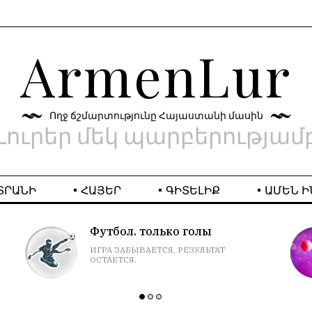
ArmenLur
Ողջ ճշմարտությունը Հայաստանի մասին
Լուրեր մեկ պարբերությամ
ՏՐԱՆԻ
ՀԱՅԵՐ
ԳԻՏԵԼԻՔ
ԱՄԵՆ Ի
Футбол. только голы
ИГРА ЗАБЫВАЕТСЯ, РЕЗУЛЬТАТ
ОСТАЕТСЯ.