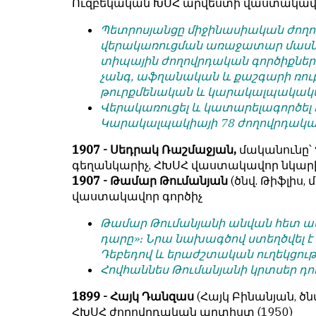
Ուզբեկական ԽՍՀ արվեստի վաստակավոր
Պետրոսյանցը միջինասիական ժող
վերակառուցման առաջատար մասն
տիպային ժողովրդական գործիքները
չանգ, աֆղանական և քաշգարի ռուբա
թուրքմենական և կարակալպակակա
Վերակառուցել և կատարելագործել 
Կարակալպակիայի 78 ժողովրդակա
1907 - Սեդրակ Ռաշմաջյան,
մականունը՝ Պ
գեղանկարիչ, ՀԽՍՀ վաստակավոր նկար
1907 - Թամար Թումանյան
(ծնվ. Թիֆլիս,
վաստակավոր գործիչ
Թամար Թումանյանի անվան հետ աս
դարը»։ Նրա նախագծով ստեղծվել է 
Դեբեդով և երաժշտական ուղեկցությ
Հովհաննես Թումանյանի կրտսեր դու
1899 - Հայկ Դանզաս
(Հայկ Բինանյան, ծն
ՀԽՍՀ ժողովրդական արտիստ (1950)