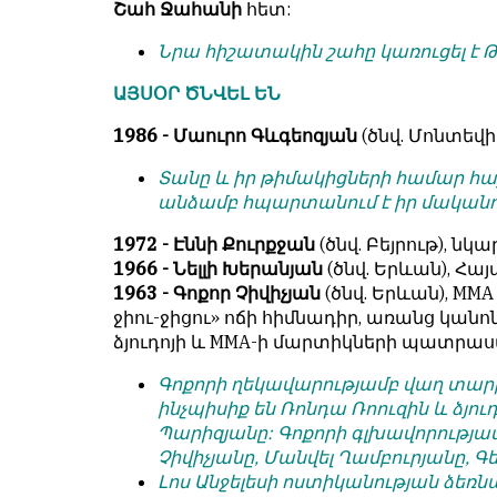
Շահ Ջահանի
հետ:
Նրա հիշատակին շահը կառուցել է
ԱՅՍՕՐ ԾՆՎԵԼ ԵՆ
1986 - Մաուրո Գևգեոզյան
(ծնվ. Մոնտեվի
Տանը և իր թիմակիցների համար հայ
անձամբ հպարտանում է իր մականո
1972 - Էննի Քուրքջան
(ծնվ. Բեյրութ), նկա
1966 - Նելլի Խերանյան
(ծնվ. Երևան), 
1963 - Գոքոր Չիվիչյան
(ծնվ. Երևան), MM
ջիու-ջիցու» ոճի հիմնադիր, առանց կա
ձյուդոյի և MMA-ի մարտիկների պատրա
Գոքորի ղեկավարությամբ վաղ տարի
ինչպիսիք են Ռոնդա Ռոուզին և ձյո
Պարիզյանը: Գոքորի գլխավորությամ
Չիվիչյանը, Մանվել Ղամբուրյանը, 
Լոս Անջելեսի ոստիկանության ձեռն