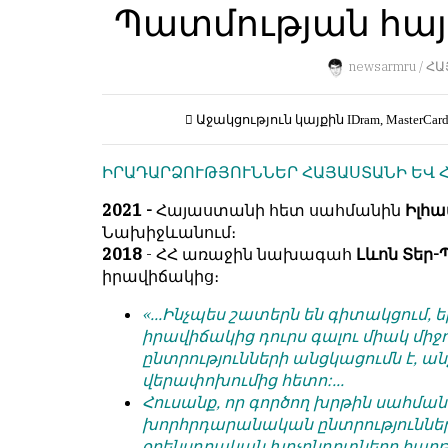
Пользователей:
Պատմության հայկ
Խմբագրությունը
0
քիթը
չի
newsarmru /
ՀԱ
խոթում
հեղինակային
НАШИ
Աջակցություն կայքին
IDram, MasterCar
նյութերի
ПРАВИЛА
մեջ,
ԻՐԱԴԱՐՁՈՒԹՅՈՒՆՆԵՐ ՀԱՅԱՍՏԱՆԻ ԵՎ 
չի
Тонкие
կրճատում
материалы
2021 -
Հայաստանի հետ սահմանին
Իլհա
և
для
Նախիջևանում։
մտքերի
независимо
2018
- ՀՀ առաջին նախագահ
Լևոն Տեր
խմբագրում
мыслящих.
իրավիճակից։
չի
Сайт
կատարում։
«...Ինչպես շատերն են գիտակցում
обновляется
իրավիճակից դուրս գալու միակ մ
Խմբագրության
с
ընտրությունների անցկացումն է, 
կարծիքը
большим
վերափոխումից հետո:...
հեղինակների
трудом,
Հուսանք, որ գործող խրթին սահ
կարծիքի
но
խորհրդարանական ընտրություննե
հետ
с
օրենսդրական խոչընդոտները հաղ