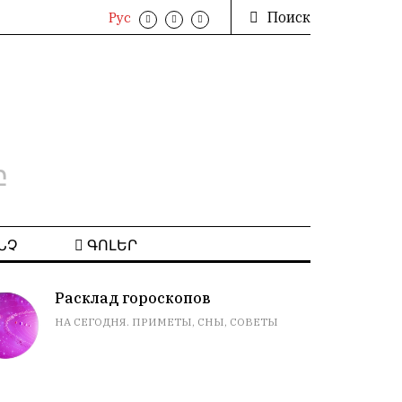
Поиск
Рус
բ
ՆՉ
ԳՈԼԵՐ
Расклад гороскопов
НА СЕГОДНЯ. ПРИМЕТЫ, СНЫ, СОВЕТЫ