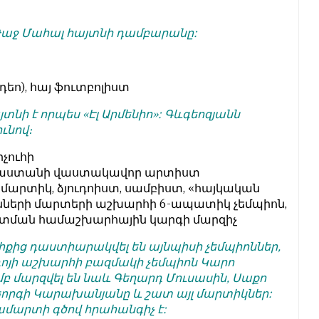
 Թաջ Մահալ հայտնի դամբարանը:
դեո), հայ ֆուտբոլիստ
տնի է որպես «Էլ Արմենիո»: Գևգեոզյանն
ւնով։
րչուհի
Հայաստանի վաստակավոր արտիստ
A մարտիկ, ձյուդոիստ, սամբիստ, «հայկական
նոնների մարտերի աշխարհի 6-ապատիկ չեմպիոն,
ստման համաշխարհային կարգի մարզիչ
քից դաստիարակվել են այնպիսի չեմպիոններ,
ւդոյի աշխարհի բազմակի չեմպիոն Կարո
բ մարզվել են նաև Գեղարդ Մուսասին, Սաքո
Գեորգի Կարախանյանը և շատ այլ մարտիկներ:
ամարտի գծով հրահանգիչ է: