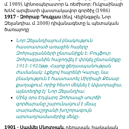
մ. 1989), կինոօպերատոր և ռեժիսոր; Ուկրաինայի
ԽՍՀ արվեստի վաստակավոր գործիչ (1986)
1917 - Զոհրաբ Դուգլաս
(ծնվ. Վելինգթըն, Նոր
Զելանդիա, մ. 2008) դիվանագետը և պետական
ծառայողը
Նոր Զելանդիայում բնակություն
հաստատած առաջին հայերը
Զոհրաբյանների ընտանիքն է։ Բուլֆուր
Զոհրաբյանին հաջողվել է փրկել ընտանիքը
1915-1923թթ. Հայոց ցեղասպանության
ժամանակ: Լքելով հայրենի Կարսը, նա
բնակություն է հաստատել Սիրիայի Քեսաբ
քաղաքում, որից հետո մեկնել է Ավստրալիա,
այնտեղից էլ՝ Նոր Զելանդիա:
Մինչ օրս Էդվարդ Զոհրապի սուրճի
գործարանը շարունակում է մնալ
տարածաշրջանի խոշորագույն
արտադրամասերից մեկը։
1901 - Սամվել Մկրտչյան,
դերասան, հայկական