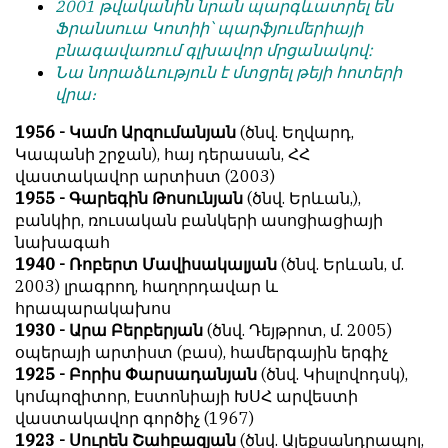
2001 թվականին նրան պարգևատրել են
Ֆրանսուա Կոտիի՝ պարֆյումերիայի
բնագավառում գլխավոր մրցանակով:
Նա նորաձևություն է մտցրել թեյի հոտերի
վրա։
1956 - Կամո Արզումանյան
(ծնվ. Եղվարդ,
Կապանի շրջան), հայ դերասան, ՀՀ
վաստակավոր արտիստ (2003)
1955 - Գարեգին Թոսունյան
(ծնվ. Երևան,),
բանկիր, ռուսական բանկերի ասոցիացիայի
նախագահ
1940 - Ռոբերտ Մավիսակալյան
(ծնվ. Երևան, մ.
2003) լրագրող, հաղորդավար և
հրապարակախոս
1930 - Արա Բերբերյան
(ծնվ. Դեյթրոտ, մ. 2005)
օպերայի արտիստ (բաս), համերգային երգիչ
1925 - Բորիս Փարսադանյան
(ծնվ. Կիսլովոդսկ),
կոմպոզիտոր, Էստոնիայի ԽՍՀ արվեստի
վաստակավոր գործիչ (1967)
1923 - Սուրեն Շահբազյան
(ծնվ. Ալեքսանդրապոլ,