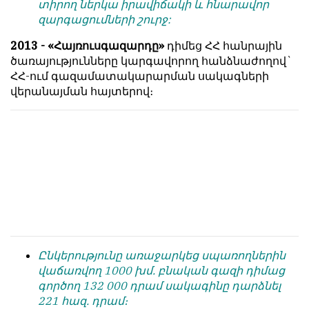
տիրող ներկա իրավիճակի և հնարավոր
հետ
с
զարգացումների շուրջ:
համակարծիք
душой.
լինելը
2013 - «Հայռուսգազարդը»
դիմեց ՀՀ հանրային
Редакция
պարտադիր
ծառայությունները կարգավորող հանձնաժողով`
не
պայման
ՀՀ-ում գազամատակարարման սակագների
лезет
չէ
վերանայման հայտերով։
в
նյութերը
авторские
թողարկելու
тексты,
համար։
не
Հակառակ
кромсает
կարծիքները
их
Խմբագրության
и
կողմից
не
ընդունվում
искажает
են
смысл.
ոչ
Ընկերությունը առաջարկեց սպառողներին
Мнение
այնքան
վաճառվող 1000 խմ. բնական գազի դիմաց
редакции
գրկաբաց
գործող 132 000 դրամ սակագինը դարձնել
не
են,
221 հազ. դրամ։
является
սակայն