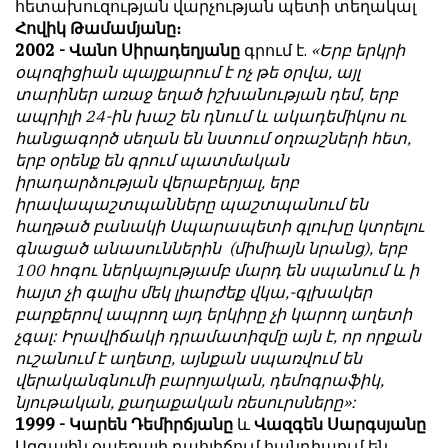
հետախուզության վարչության պետի տեղակալ
Հովիկ Թամամյանը։
2002 - Վանո Սիրադեղյանը
գրում է.
«Երբ երկրի
օպոզիցիան պայքարում է ոչ թե օրվա, այլ
տարիներ առաջ եղած իշխանության դեմ, երբ
ապրիլի 24-ին խաշ են դնում և ակադեմիկոս ու
հանցագործ սեղան են նստում օղռաշների հետ,
երբ օրենք են գրում պատմական
իրադարձության վերաբերյալ, երբ
իրավապաշտպանները պաշտպանում են
հաղթած բանակի Սպարապետի գլուխը կտրելու
գնացած անասուններին (միմիայն նրանց), երբ
100 հոգու ներկայությամբ մարդ են սպանում և ի
հայտ չի գալիս մեկ լիարժեք վկա,-գլխակեր
բարքերով ապրող այդ երկիրը չի կարող աղետի
չգալ: Իրավիճակի դրամատիզմը այն է, որ որքան
ուշանում է աղետը, այնքան սպառվում են
վերականգնումի բարոյական, դեմոգրաֆիկ,
նյութական, քաղաքական ռեսուրսները»:
1999 - Կարեն Դեմիրճյանը
և
Վազգեն Սարգսյանը
Ազգային օպերայի դահլիճում հանդիպում են