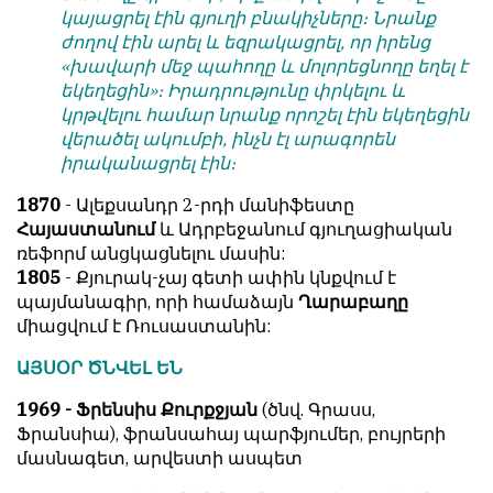
կայացրել էին գյուղի բնակիչները։ Նրանք
ժողով էին արել և եզրակացրել, որ իրենց
«խավարի մեջ պահողը և մոլորեցնողը եղել է
եկեղեցին»։ Իրադրությունը փրկելու և
կրթվելու համար նրանք որոշել էին եկեղեցին
վերածել ակումբի, ինչն էլ արագորեն
իրականացրել էին։
1870
- Ալեքսանդր 2-րդի մանիֆեստը
Հայաստանում
և Ադրբեջանում գյուղացիական
ռեֆորմ անցկացնելու մասին:
1805
- Քյուրակ-չայ գետի ափին կնքվում է
պայմանագիր, որի համաձայն
Ղարաբաղը
միացվում է Ռուսաստանին:
ԱՅՍՕՐ ԾՆՎԵԼ ԵՆ
1969 - Ֆրենսիս Քուրքջյան
(ծնվ. Գրասս,
Ֆրանսիա), ֆրանսահայ պարֆյումեր, բույրերի
մասնագետ, արվեստի ասպետ