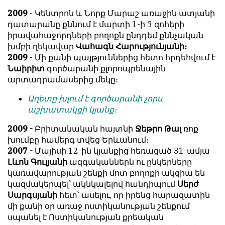
обязательным
հրապարակվում
2009
- Կենտրոն և Նորք Մարաշ առաջին ատյանի
условием
են
դատարանը քննում է մարտի 1-ի 3 զոհերի
для
նույն
իրավահաջորդների բողոքն ընդդեմ քննչական
публикации.
իրավունքով։
խմբի ղեկավար
Վահագն Հարությունյանի։
2009
- Մի քանի պայթյուններից հետո հրդեհվում է
Противоположные
Գովազդային
Նաիրիտ
գործարանի քլորոպրենային
мнения
տեքստերը,
արտադրամասերից մեկը։
публикуются,
լուսանկարները
даже
և
Աղետը խլում է գործարանի չորս
если
բովանդակությունը
աշխատակցի կյանք։
принимаются
Խմբագրության
без
2009 -
Բրիտանական հայտնի
Ջեթրո Թալ
ռոք
վերահսկողությունից
восторга.
խումբը համերգ տվեց Երևանում։
դուրս
2007 -
Մայիսի 12-ին կյանքից հեռացած 31-ամյա
են։
Главный
Լևոն Գուլյանի
ազգականներն ու ընկերները
редактор
Խմբագիր-
կառավարության շենքի մոտ բողոքի ակցիա են
—
տնօրեն՝
կազմակերպել՝ ակնկալելով հանդիպում
Սերժ
Армен
Արմեն
Սարգսյանի
հետ՝ ասելու, որ իրենց հարազատին
фон
ֆոն
մի քանի օր առաջ ոստիկանության շենքում
Геворкян
Գևորգյան
սպանել է Ոստիկանության քրեական