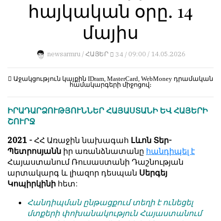
հայկական օրը. 14
կերպ։
1
Пользователей:
Խմբագրությունը
մայիս
0
քիթը
չի
newsarmru /
ՀԱՅԵՐ
34 /
09:00 / 14.05.2026
խոթում
հեղինակային
НАШИ
նյութերի
ПРАВИЛА
Աջակցություն կայքին
IDram, MasterCard, WebMoney
դրամական
համակարգերի միջոցով։
մեջ,
չի
Тонкие
ԻՐԱԴԱՐՁՈՒԹՅՈՒՆՆԵՐ ՀԱՅԱՍՏԱՆԻ ԵՎ ՀԱՅԵՐԻ
կրճատում
материалы
ՇՈՒՐՋ
և
для
մտքերի
независимо
2021 -
ՀՀ Առաջին նախագահ
Լևոն Տեր-
խմբագրում
мыслящих.
Պետրոսյանն
իր առանձնատանը
հանդիպել է
չի
Հայաստանում Ռուսաստանի Դաշնության
Сайт
կատարում։
արտակարգ և լիազոր դեսպան
Սերգեյ
обновляется
Կոպիրկինի
հետ:
Խմբագրության
с
կարծիքը
большим
Հանդիպման ընթացքում տեղի է ունեցել
հեղինակների
трудом,
մտքերի փոխանակություն Հայաստանում
կարծիքի
но