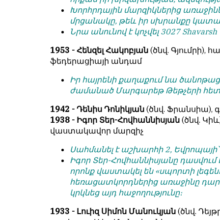
Խորհրդային մարզիկներից առաջինն
մրցանակը, թեև իր սխրանքը կատար
Նրա անունով է կոչվել 3027 Shavarsh 
1953 - Հենզել Հակոբյան
(ծնվ. Գյումրի),
ֆեդերացիայի անդամ
Իր հայրենի քաղաքում նա ծանոթաց
ժամանած Մարգարեթ Թեթչերի հետ
1942 - Դենիս Դոնիկյան
(ծնվ. Ֆրանսիա), գ
1938 - Իգոր Տեր-Հովհաննիսյան
(ծնվ. Կի
վաստակավոր մարզիչ
Սահմանել է աշխարհի 2, Եվրոպայի՝
Իգոր Տեր-Հովհաննիսյանը դասվում
որոնք վաստակել են «սպորտի լեգենդ
հեռացատկորդներից առաջինը դար
կրկնեց այդ հաջողությունը։
1933 - Լուիզ Սիմոն Մանուկյան
(ծնվ. Դեյթ