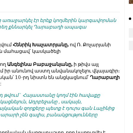
ը առաջարկել էր երեք կողմերին կարգավորման
եկտեղ քննարկել Ղարաբաղի ապագա
վում
Հենրիկ Խաչատրյանը,
ով Ռ. Քոչարյանի
ն մահացավ՝ կասկածելի
ող
Անգելինա Բաբաջանյանը,
ի թիվս այլ
 իր անունով աստղ անվանակոչելու վկայագիր։
կան՝ 10-րդ նիստն են անցկացնում՝
Ղարաբաղի
:
դ թվում` Հայաստանը կողմ էին հավաքը
ցնելուն, Ադրբեջանը , սակայն,
այկական զորքերը պետք է դուրս գան Լաչինից
տարարի չեն գալիս, բանակցությունները
րոնական մարզադաշտը, որը կառուցվել է