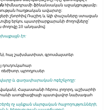
ան
հիմնադրամի ֆինանսական աջակցությամբ։
նության հաղթական ավարտը:
քերի շնորհիվ Ռաշիդ և Ալի փաշաները ստացան
տվեց երկու պատրիարքարանի ժողովները՝
ն ժողովը 20 անդամով:
խաքայլն էր:
ան), հայ շախմատիստ, գրոսմայստեր
այ դուդուկահար
, ռեժիսոր, պրոդյուսեր
եկավարը և գաղափարական ոգեշնչողը:
ովական), Հայաստանի հերոս, լողորդ, աշխարհի
սաստանի ասոցիացիայի պատվավոր նախագահ
երել ոչ այնքան մարզական հաջողությունների,
ան և հերոսության պատճառով: