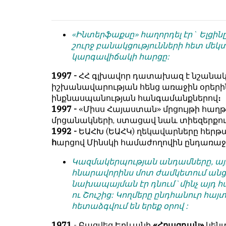
условием
են
для
նույն
публикации.
իրավունքով։
«Ինտերֆաքսը» հաղորդել էր` Ելցին
շուրջ բանակցությունների հետ մ
Противоположные
Գովազդային
կարգավիճակի հարցը:
мнения
տեքստերը,
публикуются,
լուսանկարները
1997 -
ՀՀ գլխավոր դատախազ է նշանակ
даже
և
իշխանավարության հենց առաջին օրերի
если
բովանդակությունը
ինքնասպանության հանգամանքներով
։
принимаются
Խմբագրության
1997 -
«Միսս Հայաստան» մրցույթի հաղթ
без
վերահսկողությունից
մրցանակների, ստացավ նաև տիեզերքում
восторга.
դուրս
1992 -
ԵԱՀԽ (ԵԱՀԿ) ղեկավարները հերթա
են։
հ
արցով Մինսկի համաժողովին ընդառաջ
Главный
редактор
Խմբագիր-
Կազմակերպության անդամները, այ
—
տնօրեն՝
հնարավորինս մոտ ժամկետում անցկա
Армен
Արմեն
նախապայման էր դնում`մինչ այդ հ
фон
ֆոն
ու Շուշից: Կողմերը ընդհանուր հայ
Геворкян
Գևորգյան
հետաձգվում են երեք օրով :
1971
- Բացվեց Երևանի
«Հրազդան»
կենտ