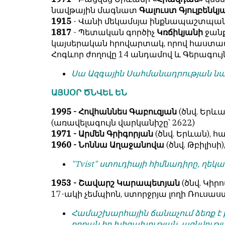
նավթային մագնատ
Գալուստ Գյուլբենկյ
1915
- Վանի մեկամսյա ինքնապաշտպա
1817
- Պետական գործիչ
Կռճիկյանի
ջան
կայսերական հրովարտակ, որով հաստա
Հոգևոր ժողովը 14 անդամով և Գերագույ
Սա Ազգային Սահմանադրության նա
ԱՅՍՕՐ ԾՆՎԵԼ ԵՆ
1995 - Հովհաննես Գաբուզյան
(ծնվ. Երև
(առավելագույն վարկանիշը՝ 2622)
1971 - Արմեն Գրիգորյան
(ծնվ. Երևան), հ
1960 - Նոննա Աղաջանովա
(ծնվ. Թբիլիսի)
"Tvist" ստուդիայի հիմնադիրը, ղ
1953 - Շավարշ Կարապետյան
(ծնվ. Կիր
17-ակի չեմպիոն, ստորջրյա լողի Ռու
Համաշխարհային ճանաչում ձեռք է բ
որքան իր խիզախության, ազնվությ