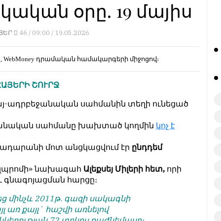
ական օրը. 19 մայիս
ՅԵՐ
46 /
09:00 / 19.05.2026
d, WebMoney
դրամական համակարգերի միջոցով։
ՀԱՅԵՐԻ ՇՈՒՐՋ
յ-ադրբեջանական սահմանին տեղի ունեցած
ջանական սահմանը խախտած կողմին
կոչ է
ադարանի մոտ անցկացվում էր
ընդդեմ
զպրոմի» նախագահ
Ալեքսեյ Միլերի հետ,
որի
և գնագոյացման հարցը։
ց մինչև 2011թ. գազի սակագնի
լ առ քայլ` հաշվի առնելով
նկերության 72 տոկոս բաժնեմասը։