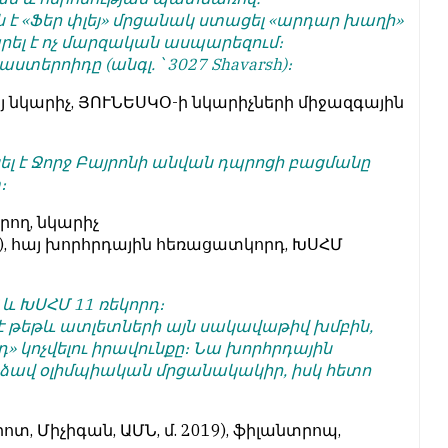
 է «Ֆեր փլեյ» մրցանակ ստացել «արդար խաղի»
ել է ոչ մարզական ասպարեզում։
աստերոիդը (անգլ. ՝ 3027 Shavarsh)։
 հայ նկարիչ, ՅՈՒՆԵՍԿՕ-ի նկարիչների միջազգային
ել է Ջորջ Բայրոնի անվան դպրոցի բացմանը
։
րող, նկարիչ
և), հայ խորհրդային հեռացատկորդ, ԽՍՀՄ
 և ԽՍՀՄ 11 ռեկորդ։
 է թեթև ատլետների այն սակավաթիվ խմբին,
» կոչվելու իրավունքը։ Նա խորհրդային
ձավ օլիմպիական մրցանակակիր, իսկ հետո
րոտ, Միչիգան, ԱՄՆ, մ. 2019), ֆիլանտրոպ,