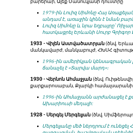
բարերար, Ալեք Մանուկյանի դուստրը
1979-ին Լուիզ Սիմոնը Հայ Առաքելա
անդամ է, առաջին կինն է նման բար
Լուիզ Սիմոնը և նրա եղբայրը՝ Ռիչար
հատկացրել Երևանի Սուրբ Գրիգոր 
1933 - Վիլեն Աստվածատրյան
(ծնվ. Երևա
մանկավարժ, մանկաբույժ, ՀԽՍՀ գիտու
1996-ին ամերիկյան կենսագրական 
ճանաչել է «Տարվա մարդ»։
1930 - Վերնոն Ահմաջյան
(ծնվ. Ուիթենսվիլ
քարքարոսաբան, Քլարկի համալսարանի
1996-ին Ահմաջյանն արժանացել է
Ախարիուսի մեդալի:
1928 - Սերգեյ Մերգելյան
(ծնվ. Սիմֆերոպո
Մերգելյանը մեծ ներդրում է ունե
զարգացման, հաշվողական տեխնի