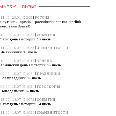
ՎԵՐՋԻՆ ԼՈՒՐԵՐ
11:43 | 20.01 |
205
|
РОССИЯ
Спутник «Зоркий» - российский аналог Starlink
компании SpaceX
12:00 | 15.07 |
1064
|
СОБЫТИЯ
Этот день в истории. 15 июль
11:00 | 15.07 |
1085
|
ЗНАМЕНИТОСТИ
Именниники. 15 июль
10:00 | 15.07 |
1012
|
АРМЯНЕ
Армянский день в истории. 15 июль
09:00 | 15.07 |
1064
|
ПРАЗДНИКИ
Все праздники. 15 июль
08:00 | 15.07 |
1034
|
ГОРОСКОПЫ
Понедельник. 15 июль
12:00 | 14.07 |
1072
|
СОБЫТИЯ
Этот день в истории. 14 июль
11:00 | 14.07 |
1036
|
ЗНАМЕНИТОСТИ