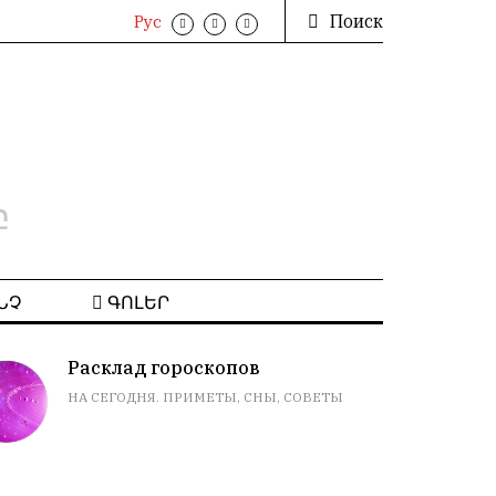
Поиск
Рус
բ
ՆՉ
ԳՈԼԵՐ
Расклад гороскопов
НА СЕГОДНЯ. ПРИМЕТЫ, СНЫ, СОВЕТЫ