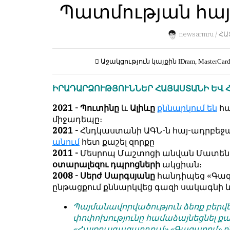
Пользователей:
Պատմության հայկ
Խմբագրությունը
0
քիթը
չի
newsarmru /
ՀԱ
խոթում
հեղինակային
НАШИ
Աջակցություն կայքին
IDram, MasterCar
նյութերի
ПРАВИЛА
մեջ,
ԻՐԱԴԱՐՁՈՒԹՅՈՒՆՆԵՐ ՀԱՅԱՍՏԱՆԻ ԵՎ 
չի
Тонкие
կրճատում
материалы
2021 - Պուտինը
և
Ալիևը
քննարկում են
հա
և
для
միջադեպը։
մտքերի
независимо
2021 -
Հնդկաստանի ԱԳՆ-ն հայ-ադրբե
խմբագրում
мыслящих.
անում
հետ քաշել զորքը
չի
2011 -
Մեսրոպ Մաշտոցի անվան Մատեն
Сайт
կատարում։
օտարալեզու դպրոցների
ակցիան։
обновляется
2008 - Սերժ Սարգսյանը
հանդիպեց «Գա
Խմբագրության
с
ընթացքում քննարկվեց գազի սակագնի 
կարծիքը
большим
հեղինակների
трудом,
Պայմանավորվածություն ձեռք բերվե
կարծիքի
но
փոփոխությունը համաձայնեցնել քայ
հետ
с
«Հայռուսգազարդում» «Գազպրոմ» ը