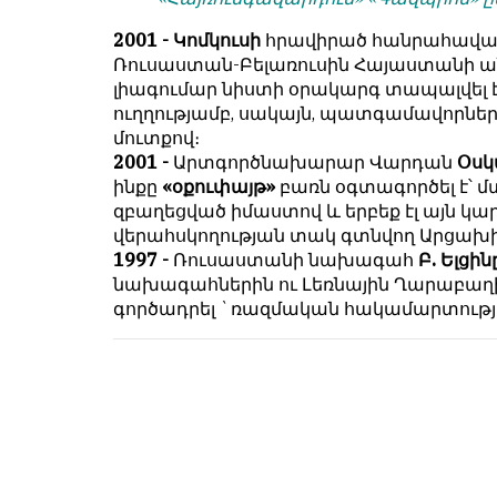
համակարծիք
душой.
լինելը
2001 - Կոմկուսի
հրավիրած հանրահավաք
Редакция
պարտադիր
Ռուսաստան-Բելառուսին Հայաստանի ան
не
պայման
լիագումար նիստի օրակարգ տապալվել է
лезет
չէ
ուղղությամբ, սակայն, պատգամավորներ
в
նյութերը
մուտքով։
авторские
թողարկելու
2001 -
Արտգործնախարար Վարդան
Օսկ
тексты,
համար։
ինքը
«օքուփայթ»
բառն օգտագործել է՝ մ
не
զբաղեցված իմաստով և երբեք էլ այն կարծ
Հակառակ
кромсает
վերահսկողության տակ գտնվող Արցախի
կարծիքները
их
1997 -
Ռուսաստանի նախագահ
Բ. Ելցի
Խմբագրության
и
նախագահներին ու Լեռնային Ղարաբաղի
կողմից
не
գործադրել `ռազմական հակամարտության
ընդունվում
искажает
են
смысл.
ոչ
Мнение
այնքան
редакции
գրկաբաց
не
են,
является
սակայն
обязательным
հրապարակվում