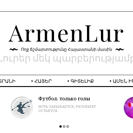
ArmenLur
Ողջ ճշմարտությունը Հայաստանի մասին
Լուրեր մեկ պարբերությամ
ՏՐԱՆԻ
ՀԱՅԵՐ
ԳԻՏԵԼԻՔ
ԱՄԵՆ Ի
Футбол. только голы
ИГРА ЗАБЫВАЕТСЯ, РЕЗУЛЬТАТ
ОСТАЕТСЯ.