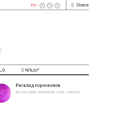
Поиск
Рус
բ
ՆՉ
ԳՈԼԵՐ
Расклад гороскопов
НА СЕГОДНЯ. ПРИМЕТЫ, СНЫ, СОВЕТЫ