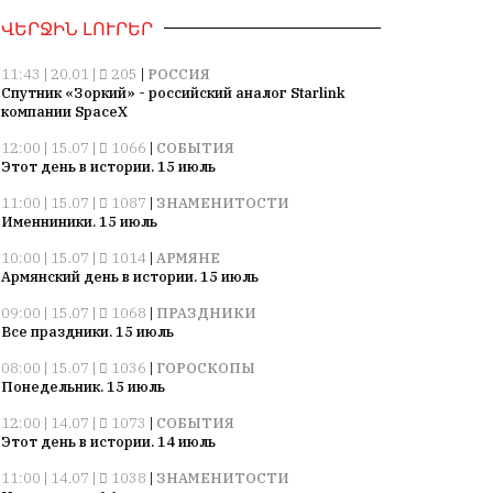
ՎԵՐՋԻՆ ԼՈՒՐԵՐ
11:43 | 20.01 |
205
|
РОССИЯ
Спутник «Зоркий» - российский аналог Starlink
компании SpaceX
12:00 | 15.07 |
1066
|
СОБЫТИЯ
Этот день в истории. 15 июль
11:00 | 15.07 |
1087
|
ЗНАМЕНИТОСТИ
Именниники. 15 июль
10:00 | 15.07 |
1014
|
АРМЯНЕ
Армянский день в истории. 15 июль
09:00 | 15.07 |
1068
|
ПРАЗДНИКИ
Все праздники. 15 июль
08:00 | 15.07 |
1036
|
ГОРОСКОПЫ
Понедельник. 15 июль
12:00 | 14.07 |
1073
|
СОБЫТИЯ
Этот день в истории. 14 июль
11:00 | 14.07 |
1038
|
ЗНАМЕНИТОСТИ