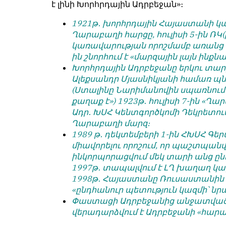
է լինի Խորհրդային Ադրբեջան»։
1921թ․ խորհրդային Հայաստանի կա
Ղարաբաղի հարցը, հուլիսի 5-ին Ռ
կառավարության որոշմամբ առանց 
ին շնորհում է «մարզային լայն ինքն
Խորհրդային Ադրբեջանը երկու տարի
Ալեքսանդր Մյասնիկյանի համառ պն
(Ստալինը Նարիմանովին սպառնում է
քաղաք է») 1923թ․ հուլիսի 7-ին «Ղ
Ադր․ ԽՍՀ Կենտգործկոմի Դեկրետում
Ղարաբաղի մարզ։
1989 թ․ դեկտեմբերի 1-ին ՀԽՍՀ Գեր
միավորելու որոշում, որ պաշտպանվ
ինկորպորացվում մեկ տարի անց ը
1997թ․ տապալվում է ԼՂ խաղաղ կար
1998թ․ Հայաստանը Ռուսաստանին խն
«ընդհանուր պետություն կազմի՝ ն
Փաստացի Ադրբեջանից անջատված 
վերադարձվում է Ադրբեջանի «հարա