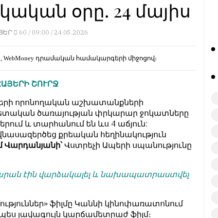
ական օրը. 24 մայիս
ՅԵՐ
60 /
09:00 / 24.05.2026
d, WebMoney
դրամական համակարգերի միջոցով։
ՀԱՅԵՐԻ ՇՈՒՐՋ
նների որոնողական աշխատանքների
 պետական ծառայության փրկարար ջոկատները
րում և տարհանում են ևս 4 աճյուն:
 վնասազերծեց քրեական հեղինակություն
 Վարդանյանի՝
Վստրեչի Ապերի սպանությունը
կարան էին վարձակալել և նախապատրաստվել
ւթյուններ» ֆիլմը Կաննի կինոփառատոնում
պես լավագույն կարճամետրաժ ֆիլմ։