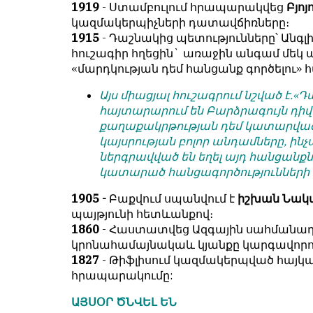
1919
- Ստամբուլում հրապարակվեց
Բյոյ
կազմակերպիչների դատավճիռները։
1915
- Դաշնակից պետությունները՝ Անգ
հուշագիր հղեցին` առաջին անգամ մեկ 
«մարդկության դեմ հանցանք գործելու» 
Այս միացյալ հուշագրում նշված է
հայտարարում են Բարձրագույն դիվա
քաղաքակրթության դեմ կատարված
կայսրության բոլոր անդամները, ինչ
ներգրավված են եղել այդ հանցան
կատարած հանցագործությունների
1905 -
Բաքվում սպանվում է
իշխան Նակա
պայթյունի հետևանքով։
1860
- Հաստատվեց Ազգային սահմանադր
կրոնահամայնակաև կյանքը կարգավորող
1827
- Թիֆլիսում կազմակերպված հայ
հրապարակումը:
ԱՅՍՕՐ ԾՆՎԵԼ ԵՆ