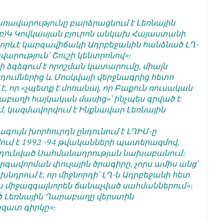
ռավարությունը բարձրացնում է Լեռնային
Կ(բ)Կ Կովկասյան բյուրոն անկախ Հայաստանի
որևէ կարգավիճակի Ադրբեջանին հանձնած ԼՂ-
ավարություն՝ Շուշի կենտրոնով»։
 ձգձգում է որոշման կատարումը, միայն
դումներից և Մոսկվայի վերջնագրից հետո
, որ «չպետք է մոռանալ, որ Բաքուն ռուսական
արաբաղի հայկական մասից»՝ ինչպես գրված է
, կազմավորվում է Ինքնավար Լեռնային
ագույն խորհուրդն ընդունում է ԼՂԻՄ-ը
ում է 1992 -94 թվականների պատերազմով,
նդունված Սահմանադրության նախաբանում։
գավորման փուլային ծրագիրը, չորս ամիս անց՝
դրում է, որ միջնորդի՝ ԼՂ-ն Ադրբեջանի հետ
րա միջազգայնորեն ճանաչված սահմաններում»։
Լեռնային Ղարաբաղը վերստին
զատ գիրկը»։