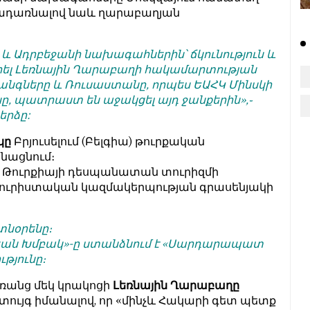
րադառնալով նաև ղարաբաղյան
 և Ադրբեջանի նախագահներին՝ ճկունություն և
րել Լեռնային Ղարաբաղի հակամարտության
հանգները և Ռուսաստանը, որպես ԵԱՀԿ Մինսկի
, պատրաստ են աջակցել այդ ջանքերին»,֊
ղերձը:
կը
Բրյուսելում (Բելգիա) թուրքական
նացնում։
ում Թուրքիայի դեսպանատան տուրիզմի
ուրիստական կազմակերպության գրասենյակի
 տնօրենը։
մեան Խմբակ»-ը ստանձնում է «Սարդարապատ
թյունը։
ռանց մեկ կրակոցի
Լեռնային Ղարաբաղը
ստույգ իմանալով, որ «մինչև Հակարի գետ պետք