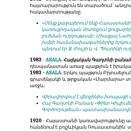
условием
են
հայտարարություն են տարածում`անդ
для
նույն
հակամարտությանը:
публикации.
իրավունքով։
«Մենք քաջալերում ենք Հայաստանի
Противоположные
Գովազդային
կառուցողական մոտեցում ցուցաբե
мнения
տեքստերը,
լուծման ուղղությամբ: Միացյալ Նա
публикуются,
լուսանկարները
խմբի համանախագահներից երկուսը
даже
և
պնդում էր Ջ. Բուշի և Վ. Պուտինի ու
если
բովանդակությունը
принимаются
1983
-
ASALA.
Հայկական Գաղտնի բանա
Խմբագրության
без
դեսպանատան առաջ պայթյուն է իրակա
վերահսկողությունից
восторга.
1983 -
ASALA.
Երկու պայթյուն Բրյուսել
դուրս
գրասենյակի և թրքական «Մարմարա» տ
են։
Главный
առջև։
редактор
Խմբագիր-
—
Վիրավորվում է վերջինիս իտալացի
տնօրեն՝
Армен
Հայ Գաղտնի Բանակ «Փիեր Կիւլիւ
Արմեն
фон
Գործողութեան» պատասխանատվու
ֆոն
Геворкян
Գևորգյան
1920
- Հայաստանի կառավարությունը ա
հանձնում է բոլշևիկյան Ռուսաստանին՝ 