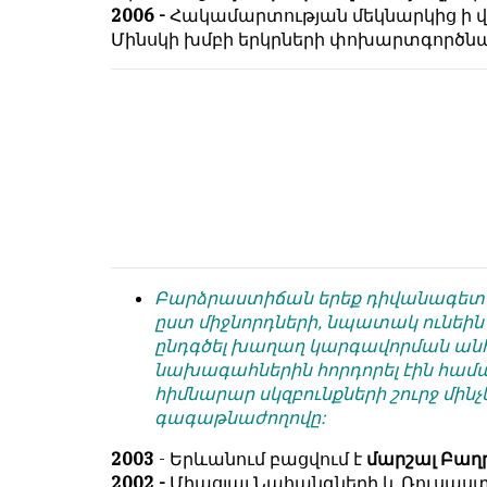
համակարծիք
душой.
2006 -
Հակամարտության մեկնարկից ի վ
լինելը
Մինսկի խմբի երկրների փոխարտգործ
Редакция
պարտադիր
не
պայման
лезет
չէ
в
նյութերը
авторские
թողարկելու
тексты,
համար։
не
Հակառակ
кромсает
կարծիքները
их
Խմբագրության
и
կողմից
не
Բարձրաստիճան երեք դիվանագետները
ընդունվում
искажает
ըստ միջնորդների, նպատակ ունեին
են
смысл.
ընդգծել խաղաղ կարգավորման անհ
ոչ
նախագահներին հորդորել էին համ
Мнение
այնքան
հիմնարար սկզբունքների շուրջ մինչ
редакции
գրկաբաց
գագաթնաժողովը:
не
են,
является
սակայն
2003
- Երևանում բացվում է
մարշալ Բաղ
обязательным
հրապարակվում
2002 -
Միացյալ Նահանգների և Ռուսաս