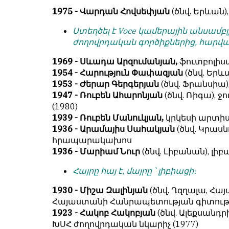
1975 - Վարդան Հովսեփյան
(ծնվ. Երևան)
Ստեղծել է Voce կամերային անսամբլ
ժողովրդական գործիքներից, հարվա
1969 - Սևադա Արզումանյան,
ֆուտբոլիստ
1954 - Հարություն Փափազյան
(ծնվ. Եր
1953 - Ժերար Գերգերյան
(ծնվ. Ֆրանսիա
1947 - Ռուբեն Ահարոնյան
(ծնվ. Ռիգա),
(1980)
1939 - Ռուբեն Մանուկյան,
կրկեսի արտիս
1936 - Արամայիս Սահակյան
(ծնվ. Կրասնո
հրապարակախոս
1936 - Մարիամ Նուր
(ծնվ. Լիբանան), լ
Հայրը հայ է, մայրը ՝ լիբիացի։
1930 - Միշա Զալինյան
(ծնվ. Ղզղալա, Հա
Հայաստանի Հանրապետության գիտութ
1923 - Հակոբ Հակոբյան
(ծնվ. Ալեքսանդր
ԽՍՀ ժողովրդական նկարիչ (1977)