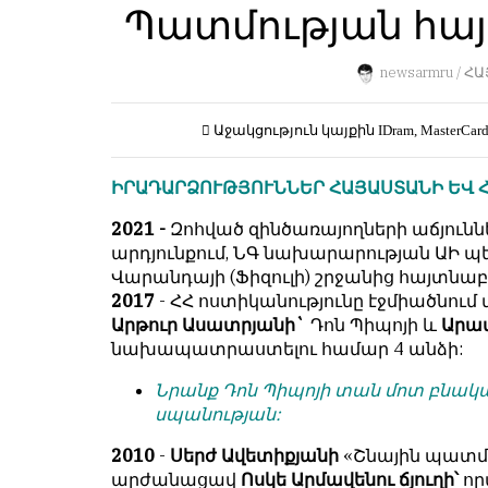
Пользователей:
Պատմության հայկ
Խմբագրությունը
0
քիթը
չի
newsarmru /
ՀԱ
խոթում
հեղինակային
НАШИ
Աջակցություն կայքին
IDram, MasterCar
նյութերի
ПРАВИЛА
մեջ,
ԻՐԱԴԱՐՁՈՒԹՅՈՒՆՆԵՐ ՀԱՅԱՍՏԱՆԻ ԵՎ 
չի
Тонкие
կրճատում
материалы
2021 -
Զոհված զինծառայողների աճյու
և
для
արդյունքում, ՆԳ նախարարության ԱԻ
մտքերի
независимо
Վարանդայի (Ֆիզուլի) շրջանից հայտնաբե
խմբագրում
мыслящих.
2017
- ՀՀ ոստիկանությունը էջմիածնում
չի
Արթուր Ասատրյանի`
Դոն Պիպոյի և
Արամ
Сайт
կատարում։
նախապատրաստելու համար 4 անձի:
обновляется
Խմբագրության
с
Նրանք Դոն Պիպոյի տան մոտ բնա
կարծիքը
большим
սպանության:
հեղինակների
трудом,
կարծիքի
но
2010
-
Սերժ Ավետիքյանի
«Շնային պատմո
հետ
с
արժանացավ
Ոսկե Արմավենու ճյուղի՝
որ