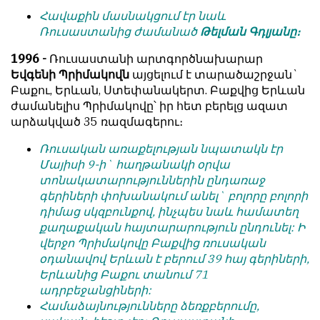
Հավաքին մասնակցում էր նաև
Ռուսաստանից ժամանած
Թելման Գդլյանը։
1996 -
Ռուսաստանի արտգործնախարար
Եվգենի Պրիմակովն
այցելում է տարածաշրջան`
Բաքու, Երևան, Ստեփանակերտ. Բաքվից Երևան
ժամանելիս Պրիմակովը՝ իր հետ բերելց ազատ
արձակված 35 ռազմագերու։
Ռուսական առաքելության նպատակն էր
Մայիսի 9-ի` հաղթանակի օրվա
տոնակատարություններին ընդառաջ
գերիների փոխանակում անել` բոլորը բոլորի
դիմաց սկզբունքով, ինչպես նաև համատեղ
քաղաքական հայտարարություն ընդունել: Ի
վերջո Պրիմակովը Բաքվից ռուսական
օդանավով Երևան է բերում 39 հայ գերիների,
Երևանից Բաքու տանում 71
ադրբեջանցիների:
Համաձայնությունները ձեռքբերումը,