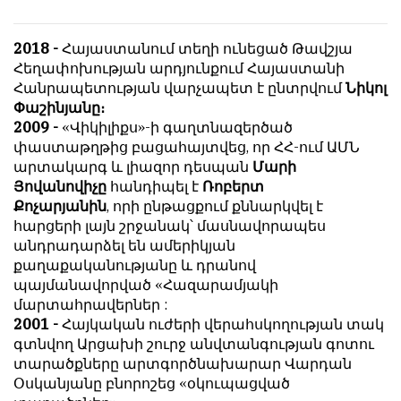
обязательным
հրապարակվում
условием
են
2018 -
Հայաստանում տեղի ունեցած Թավշյա
для
նույն
Հեղափոխության արդյունքում Հայաստանի
публикации.
իրավունքով։
Հանրապետության վարչապետ է ընտրվում
Նիկոլ
Փաշինյանը։
Противоположные
Գովազդային
2009 -
«Վիկիլիքս»-ի գաղտնազերծած
мнения
տեքստերը,
փաստաթղթից բացահայտվեց, որ ՀՀ-ում ԱՄՆ
публикуются,
լուսանկարները
արտակարգ և լիազոր դեսպան
Մարի
даже
և
Յովանովիչը
հանդիպել է
Ռոբերտ
если
բովանդակությունը
Քոչարյանին
, որի ընթացքում քննարկվել է
принимаются
Խմբագրության
հարցերի լայն շրջանակ՝ մասնավորապես
без
վերահսկողությունից
անդրադարձել են ամերիկյան
восторга.
դուրս
քաղաքականությանը և դրանով
են։
Главный
պայմանավորված «Հազարամյակի
редактор
Խմբագիր-
մարտահրավերներ :
—
տնօրեն՝
2001 -
Հայկական ուժերի վերահսկողության տակ
Армен
Արմեն
գտնվող Արցախի շուրջ անվտանգության գոտու
фон
ֆոն
տարածքները արտգործնախարար Վարդան
Геворкян
Գևորգյան
Օսկանյանը բնորոշեց «օկուպացված