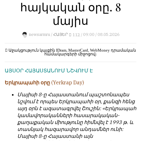
հայկական օրը. 8
կերպ։
1
Пользователей:
Խմբագրությունը
մայիս
0
քիթը
չի
newsarmru /
ՀԱՅԵՐ
112 /
09:00 / 08.05.2026
խոթում
հեղինակային
НАШИ
նյութերի
ПРАВИЛА
Աջակցություն կայքին
IDram, MasterCard, WebMoney
դրամական
համակարգերի միջոցով։
մեջ,
չի
Тонкие
ԱՅՍՕՐ ՀԱՅԱՍՏԱՆՈՒՄ ՆՇՎՈՒՄ Է
կրճատում
материалы
և
для
Երկրապահի օրը
(Yerkrap Day)
մտքերի
независимо
խմբագրում
мыслящих.
Մայիսի 8-ը Հայաստանում պաշտոնապես
չի
նշվում է որպես Երկրապահի օր, քանզի հենց
Сайт
կատարում։
այդ օրն է ազատագրվել Շուշին: «Երկրապահ
обновляется
կամավորականների հասարակական-
Խմբագրության
с
քաղաքական միությունը հիմնվել է 1993 թ. և
կարծիքը
большим
տասնյակ հազարավոր անդամներ ունի:
հեղինակների
трудом,
Մայիսի 8-ը Հայաստանի այն
կարծիքի
но