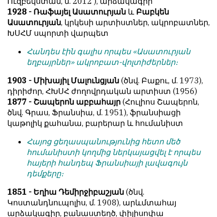
Ուզբեկստան, մ. 2012 ), արձակագիր
1928 - Ռաֆայել Ասատուրյան
և
Բաբկեն
Ասատուրյան
, կրկեսի արտիստներ, ակրոբատներ,
ԽՍՀՄ սպորտի վարպետ
Հանդես էին գալիս որպես «Ասատուրյան
եղբայրներ» ակրոբատ-վոլտիժերներ։
1903 - Միխայիլ Մալունցյան
(ծնվ. Բաքու, մ. 1973),
դիրիժոր, ՀԽՍՀ ժողովրդական արտիստ (1956)
1877 - Շապերոն աբբահայր
(Հուլիոս Շապերոն,
ծնվ. Գրաս, Ֆրանսիա, մ. 1951), ֆրանսիացի
կաթոլիկ քահանա, բարերար և հումանիստ
Հայոց ցեղասպանությունից հետո մեծ
հումանիստի կողմից ներկայացվել է որպես
հայերի հանդեպ Ֆրանսիայի լավագույն
դեմքերը։
1851 - Եղիա Դեմիրջիբաշյան
(ծնվ.
Կոստանդնուպոլիս, մ. 1908), արևմտահայ
արձակագիր, բանաստեղծ, փիլիսոփա