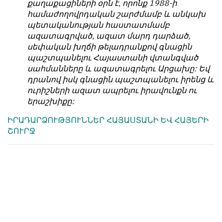
քաղաքացիների օրն է, որոնք 1988-ի
հետ
с
համաժողովրդական շարժմամբ և անկախ
համակարծիք
душой.
պետականության հաստատմամբ
լինելը
ազատագրված, ազատ մարդ դարձած,
Редакция
պարտադիր
սեփական խղճի թելադրանքով գնացին
не
պայման
պաշտպանելու Հայաստանի վտանգված
лезет
չէ
սահմանները և ազատագրելու Արցախը: Եվ
в
նյութերը
դրանով իսկ գնացին պաշտպանելու իրենց և
авторские
թողարկելու
ուրիշների ազատ ապրելու իրավունքն ու
тексты,
համար։
երաշխիքը:
не
Հակառակ
кромсает
ԻՐԱԴԱՐՁՈՒԹՅՈՒՆՆԵՐ ՀԱՅԱՍՏԱՆԻ ԵՎ ՀԱՅԵՐԻ
կարծիքները
их
ՇՈՒՐՋ
Խմբագրության
и
կողմից
не
ընդունվում
искажает
են
смысл.
ոչ
Мнение
այնքան
редакции
գրկաբաց
не
են,
является
սակայն