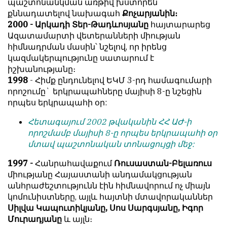
պաշտոնանկման առթիվ խստորեն
քննադատելով նախագահ
Քոչարյանին։
2000 - Արկադի Տեր-Թադևոսյանը
հայտարարեց
Ազատամարտի վետերանների միության
հիմնադրման մասին՝ նշելով, որ իրենց
կազմակերպությունը սատարում է
իշխանությանը։
1998
- Հիմք ընդունելով ԵԿՄ 3-րդ համագումարի
որոշումը` երկրապահները մայիսի 8-ը նշեցին
որպես երկրապահի օր:
Հետագայում 2002 թվականին ՀՀ ԱԺ-ի
որոշմամբ մայիսի 8-ը որպես երկրապահի օր
մտավ պաշտոնական տոնացույցի մեջ:
1997 -
Հանրահավաքում
Ռուսաստան-Բելառուս
միությանը Հայաստանի անդամակցության
անհրաժեշտությունն էին հիմնավորում ոչ միայն
կոմունիստները, այլև հայտնի մտավորականներ
Սիլվա Կապուտիկյանը, Սոս Սարգսյանը, Իգոր
Մուրադյանը
և այլն։