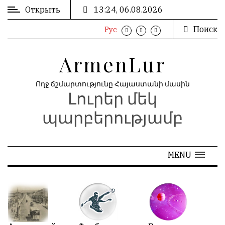
Открыть
13:24, 06.08.2026
Поиск
Рус
ВХОД
ՄՈՒՏՔ
/
/
ArmenLur
РЕГИСТРАЦИЯ
ԳՐԱՆՑՈՒՄ
Ողջ ճշմարտությունը Հայաստանի մասին
Լուրեր մեկ
РЕКЛАМА
ԳՈՎԱԶԴ
պարբերությամբ
РЕКЛАМА
ԱՐԽԻՎ
MENU
АРХИВ
«
Май 2026
»
N