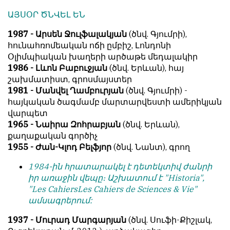
ԱՅՍՕՐ ԾՆՎԵԼ ԵՆ
1987 - Արսեն Ջուլֆալակյան
(ծնվ. Գյումրի),
հունահռոմեական ոճի ըմբիշ, Լոնդոնի
Օլիմպիական խաղերի արծաթե մեդալակիր
1986 - Լևոն Բաբուջյան
(ծնվ. Երևան), հայ
շախմատիստ, գրոսմայստեր
1981 - Մանվել Ղամբուրյան
(ծնվ. Գյումրի) -
հայկական ծագմամբ մարտարվեստի ամերիկյան
վարպետ
1965 - Նաիրա Զոհրաբյան
(ծնվ. Երևան),
քաղաքական գործիչ
1955 - Ժան-Կլոդ Բելֆյոր
(ծնվ. Նանտ), գրող
1984-ին հրատարակել է դետեկտիվ ժանրի
իր առաջին վեպը։ Աշխատում է "Historia",
"Les CahiersLes Cahiers de Sciences & Vie"
ամսագրերում:
1937 - Մուրադ Մարգարյան
(ծնվ. Սուֆի-Քիշլակ,