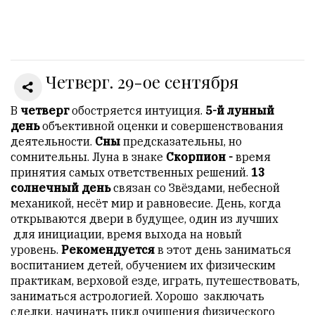
Онлайн
всего:
1
Четверг. 29-ое сентября
Гостей:
1
Пользователей:
В
четверг
обостряется интуиция.
5-й лунный
0
день
объективной оценки и совершенствования
деятельности.
Сны
предсказательны, но
сомнительны. Луна в знаке
Скорпион -
время
принятия самых ответственных решений.
13
НАШИ
солнечный день
связан со Звёздами, небесной
ПРАВИЛА
механикой, несёт мир и равновесие. День, когда
открываются двери в будущее, один из лучших
Тонкие
для инициации, время выхода на новый
материалы
уровень.
Рекомендуется
в этот день заниматься
для
воспитанием детей, обучением их физическим
независимо
практикам, верховой езде, играть, путешествовать,
мыслящих.
заниматься астрологией. Хорошо заключать
сделки, начинать цикл очищения физического