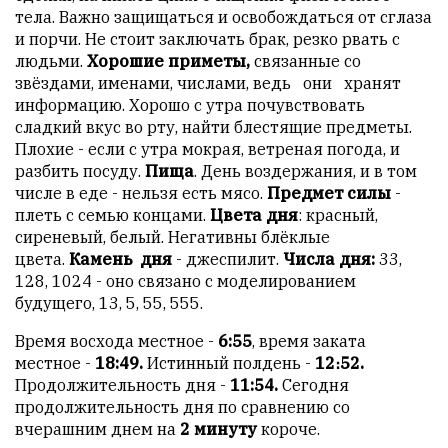
Сайт
тела. Важно защищаться и освобождаться от сглаза
обновляется
и порчи. Не стоит заключать брак, резко рвать с
с
людьми.
Хорошие приметы,
связанные со
большим
звёздами, именами, числами, ведь они хранят
трудом,
информацию. Хорошо с утра почувствовать
но
сладкий вкус во рту, найти блестящие предметы.
с
Плохие - если с утра мокрая, ветреная погода, и
душой.
разбить посуду.
Пища
. День воздержания, и в том
числе в еде - нельзя есть мясо.
Предмет силы
-
Редакция
плеть с семью концами.
Цвета дня
: красный,
не
сиреневый, белый. Негативны блёклые
лезет
цвета.
Камень дня
- джеспилит.
Числа дня:
33,
в
128, 1024 - оно связано с моделированием
авторские
будущего, 13, 5, 55, 555.
тексты,
не
Время восхода местное -
6:55
, время заката
кромсает
местное -
18:49.
Истинный полдень -
12։52.
их
Продолжительность дня -
11:54.
Сегодня
и
продолжительность дня по сравнению со
не
вчерашним днем на
2 минуту
короче.
искажает