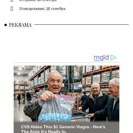
редактор
—
Понедельник. 25 сентбрь
Армен
фон
РЕКЛАМА
Геворкян