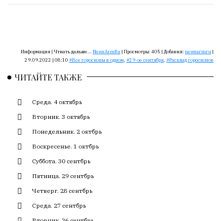
смысл.
Мнение
редакции
не
Информация |
Чтиать дальше...
NewsArmRu
|
Просмотры:
405
|
Добавил:
newsarmru
|
является
29.09.2022 | 08:10
Все гороскопы в одном
,
29-ое сентября
,
Расклад гороскопов
обязательным
ЧИТАЙТЕ ТАКЖЕ
условием
для
публикации.
Среда. 4 октябрь
Вторник. 3 октябрь
Противоположные
мнения
Понедельник. 2 октбрь
публикуются,
Воскресенье. 1 октбрь
даже
Суббота. 30 сентбрь
если
принимаются
Пятница. 29 сентбрь
без
Четверг. 28 сентбрь
восторга.
Среда. 27 сентбрь
Главный
Вторник. 26 сентбрь