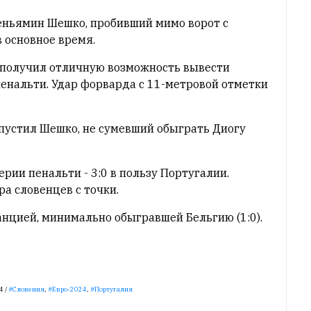
Беньямин Шешко, пробивший мимо ворот с
в основное время.
у получил отличную возможность вывести
пенальти. Удар форварда с 11-метровой отметки
пустил Шешко, не сумевший обыграть Диогу
рии пенальти - 3:0 в пользу Португалии.
ра словенцев с точки.
анцией, минимально обыгравшей Бельгию (1:0).
4 /
Словения
,
Евро-2024
,
Португалия