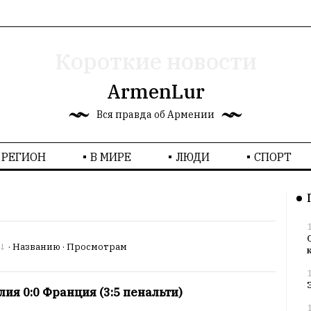
Короткие новости
ArmenLur
Вся правда об Армении
РЕГИОН
В МИРЕ
ЛЮДИ
СПОРТ
·
Названию
·
Просмотрам
лия 0:0 Франция (3:5 пенальти)