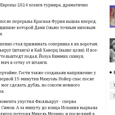
 Европы-2024 хозяев турнира, драматично
е после перерыва Красная Фурия вышла вперед.
эндшпиле которой Дани Ольмо точным низовым
а.
енно стал прижимать соперника к их воротам.
руг (штанга) и Кай Хаверц (выше цели). И все-
ттельштедт подал, Йозуа Киммих скинул,
мяч в сетку от штанги.
ертайме. Гости также создавали напряжение у
 первой 15-минутки Мануэль Нойер спас после
 мог сделать дубль, но совсем немного
а.
момента упустил Фюллькруг - сперва
 Симон. А за минуту до конца Испания вырвала
юдигер потерял Микель Мерино, и последний в