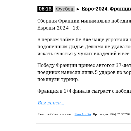
08:15
Футбол
►
Евро-2024. Франция
Сборная Франции минимально победила
Европы-2024 - 1:0.
В первом тайме Ле Бле чаще угрожали 
подопечным Дидье Дешама не удавало
искать счастья у чужих владений и все 
Победу Франции принес автогол 37-лет
поединок нанесли лишь 5 ударов по вор
покинули турнир.
Франция в 1/4 финала сыграет с побед
Вся лента...
Новость /
Чтиать дальше...
NewsArmRu
|
Просмотры:
906 |
02.07.202