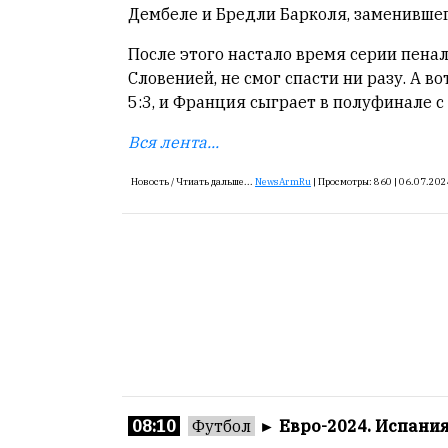
Дембеле и Бредли Барколя, заменившег
с
большим
После этого настало время серии пенал
трудом,
Словенией, не смог спасти ни разу. А в
но
5:3, и Франция сыграет в полуфинале с
с
душой.
Вся лента...
Редакция
Новость /
Чтиать дальше...
NewsArmRu
|
Просмотры:
860 |
06.07.202
не
лезет
в
авторские
тексты,
не
кромсает
их
и
не
искажает
08:10
Футбол
►
Евро-2024. Испания
смысл.