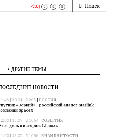
Поиск
Հայ
ДРУГИЕ ТЕМЫ
ПОСЛЕДНИЕ НОВОСТИ
11:43 | 20.01 |
205
|
РОССИЯ
Спутник «Зоркий» - российский аналог Starlink
компании SpaceX
12:00 | 15.07 |
1064
|
СОБЫТИЯ
Этот день в истории. 15 июль
11:00 | 15.07 |
1086
|
ЗНАМЕНИТОСТИ