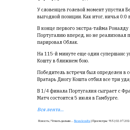
У словенцев голевой момент упустил 
выгодной позиции. Как итог, ничья 0:0 
В конце первого экстра-тайма Роналд
Португалию вперед, но не реализовал 
парировал Облак.
На 115-й минуте еще один супершанс у
Кошту в ближнем бою.
Победитель встречи был определен в се
Вратарь Диогу Кошта отбил все три уда
В 1/4 финала Португалия сыграет с Фр
Матч состоится 5 июля в Гамбурге.
Вся лента...
Новость /
Чтиать дальше...
NewsArmRu
|
Просмотры:
915 |
02.07.202