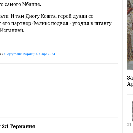
о самого Мбаппе.
ьти. И там Диогу Кошта, герой дуэли со
от его партнер Феликс подвел - угодил в штангу.
 Испанией.
4 /
Португалия
,
Франция
,
Евро-2024
За
А
01
 2:1 Германия