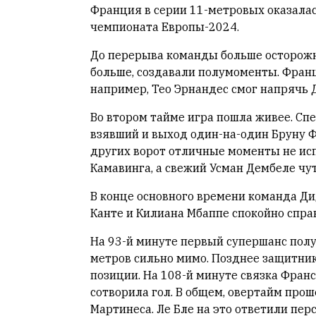
Франция в серии 11-метровых оказала
Онлайн
всего:
чемпионата Европы-2024.
1
До перерыва команды больше осторожн
Гостей:
больше, создавали полумоменты. Франц
1
Пользователей:
например, Тео Эрнандес смог напрячь
0
Во втором тайме игра пошла живее. Сп
взявший и выход один-на-один Бруну Фе
других ворот отличные моменты не ис
НАШИ
Камавинга, а свежий Усман Дембеле чу
ПРАВИЛА
В конце основного времени команда Ди
Тонкие
Канте и Килиана Мбаппе спокойно спра
материалы
для
На 93-й минуте первый супершанс полу
независимо
метров сильно мимо. Позднее защитни
мыслящих.
позиции. На 108-й минуте связка Фран
сотворила гол. В общем, овертайм про
Сайт
Мартинеса. Ле Бле на это ответили пе
обновляется