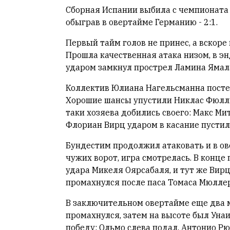
Сборная Испании выбила с чемпионата
Мнение
редакции
обыграв в овертайме Германию - 2:1.
не
Первый тайм голов не принес, а вскор
является
Прошла качественная атака низом, в 
обязательным
условием
ударом замкнул прострел Ламина Ямал
для
Коллектив Юлиана Нагельсманна постеп
публикации.
Хорошие шансы упустили Никлас Фюлльк
Противоположные
таки хозяева добились своего: Макс Ми
мнения
Флориан Вирц ударом в касание пустил 
публикуются,
даже
Бундестим продолжил атаковать и в ов
если
чужих ворот, игра смотрелась. В конце
принимаются
удара Микеля Оярсабаля, и тут же Вирц
без
промахнулся после паса Томаса Мюллер
восторга.
В заключительном овертайме еще два 
Главный
промахнулся, затем на высоте был Унаи
редактор
победу: Ольмо слева подал, Антонио Р