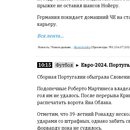
—
прыжке не оставил шансов Нойеру.
Армен
фон
Германия покидает домашний ЧЕ на ст
Геворкян
карьеру.
Вся лента...
Новость /
Чтиать дальше...
NewsArmRu
|
Просмотры:
951 |
06.07.202
10:15
Футбол
►
Евро-2024. Португал
Сборная Португалии обыграла Словени
Подопечные Роберто Мартинеса владел
гол им не удалось. После перерыва Кри
распечатать ворота Яна Облака.
Отметим, что 39-летний Роналду неск
ударами со штрафных, однако забить с
форварду пока не судилось.