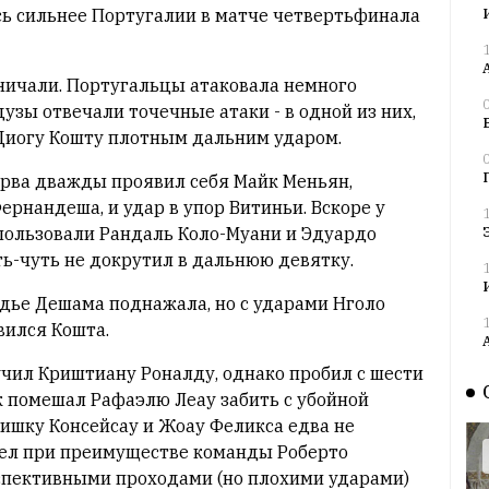
сь сильнее Португалии в матче четвертьфинала
ичали. Португальцы атаковала немного
узы отвечали точечные атаки - в одной из них,
 Диогу Кошту плотным дальним ударом.
ерва дважды проявил себя Майк Меньян,
рнандеша, и удар в упор Витиньи. Вскоре у
пользовали Рандаль Коло-Муани и Эдуардо
ть-чуть не докрутил в дальнюю девятку.
дье Дешама поднажала, но с ударами Нголо
вился Кошта.
чил Криштиану Роналду, однако пробил с шести
к помешал Рафаэлю Леау забить с убойной
сишку Консейсау и Жоау Феликса едва не
шел при преимуществе команды Роберто
рспективными проходами (но плохими ударами)