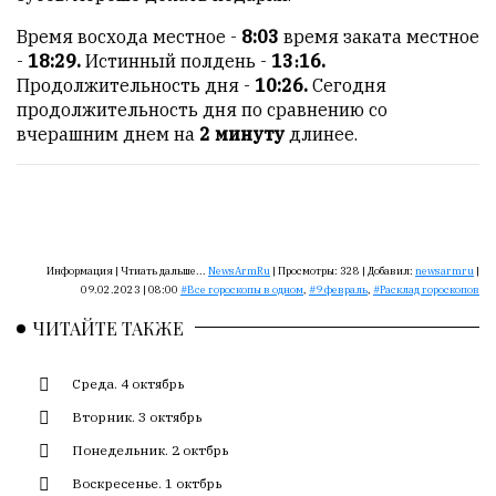
Сайт
Время восхода местное -
8:03
время заката местное
обновляется
-
18:29.
Истинный полдень -
13։16.
с
Продолжительность дня -
10:26.
Сегодня
большим
продолжительность дня по сравнению со
трудом,
вчерашним днем на
2 минуту
длинее.
но
с
душой.
Редакция
не
Информация |
Чтиать дальше...
NewsArmRu
|
Просмотры:
328
|
Добавил:
newsarmru
|
лезет
09.02.2023 | 08:00
Все гороскопы в одном
,
9 февраль
,
Расклад гороскопов
в
ЧИТАЙТЕ ТАКЖЕ
авторские
тексты,
Среда. 4 октябрь
не
кромсает
Вторник. 3 октябрь
их
Понедельник. 2 октбрь
и
не
Воскресенье. 1 октбрь