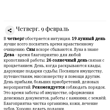
Онлайн
всего:
2
Четверг. 9 февраль
Гостей:
1
Пользователей:
В
четверг
обостряется интуиция.
19 лунный день
1
лучше всего посвятить время нравственному
очищению.
Сны
вскоре сбываются. Луна в знаке
newsarmru
Дева
- время благоприятно для любой
кропотливой работы.
26 солнечный день
связан с
процветанием. День, когда раскрываются клады,
НАШИ
дарующие подарки судьбы. Посвящен имуществу,
ПРАВИЛА
путешествиям, миссионерству и помощи другим.
День прибыли, больших приобретений, деловых
Тонкие
мероприятий.
Рекомендуется
соблюдать порядок.
материалы
Это время заботы об имуществе, оформления
для
денежных документов, работы с камнями, с землёй.
независимо
Благоприятна чистка организма, кожи, лечение
мыслящих.
зубов. Хорошо делать подарки.