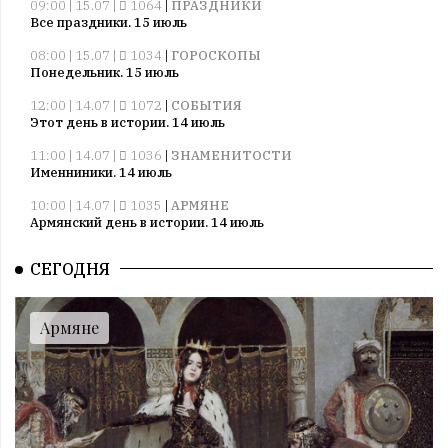
09:00 | 15.07 |
1064
|
ПРАЗДНИКИ
Все праздники. 15 июль
08:00 | 15.07 |
1034
|
ГОРОСКОПЫ
Понедельник. 15 июль
12:00 | 14.07 |
1072
|
СОБЫТИЯ
Этот день в истории. 14 июль
11:00 | 14.07 |
1036
|
ЗНАМЕНИТОСТИ
Именниники. 14 июль
10:00 | 14.07 |
1035
|
АРМЯНЕ
Армянский день в истории. 14 июль
09:00 | 14.07 |
1035
|
ПРАЗДНИКИ
СЕГОДНЯ
Все праздники. 14 июль
08:00 | 14.07 |
1055
|
ГОРОСКОПЫ
Воскресенье. 14 июль
Армяне
09:00 | 13.07 |
1006
|
ПРАЗДНИКИ
Все праздники. 13 июль
08:00 | 13.07 |
1004
|
ГОРОСКОПЫ
Суббота. 13 июль