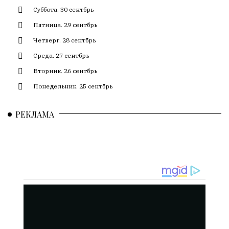
искажает
Суббота. 30 сентбрь
смысл.
Пятница. 29 сентбрь
Мнение
Четверг. 28 сентбрь
редакции
Среда. 27 сентбрь
не
является
Вторник. 26 сентбрь
обязательным
Понедельник. 25 сентбрь
условием
для
РЕКЛАМА
публикации.
Противоположные
мнения
публикуются,
даже
если
принимаются
без
восторга.