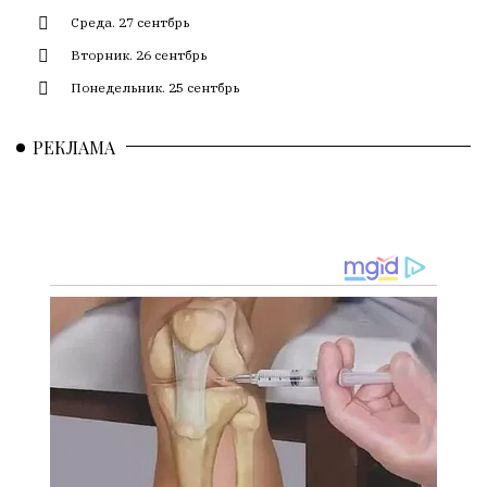
смысл.
Среда. 27 сентбрь
Мнение
Вторник. 26 сентбрь
редакции
Понедельник. 25 сентбрь
не
является
РЕКЛАМА
обязательным
условием
для
публикации.
Противоположные
мнения
публикуются,
даже
если
принимаются
без
восторга.
Главный