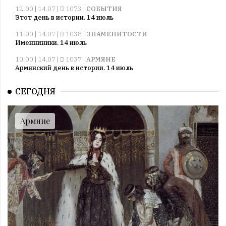
12:00 | 14.07 |
1073
|
СОБЫТИЯ
Этот день в истории. 14 июль
11:00 | 14.07 |
1038
|
ЗНАМЕНИТОСТИ
Именниники. 14 июль
10:00 | 14.07 |
1037
|
АРМЯНЕ
Армянский день в истории. 14 июль
09:00 | 14.07 |
1037
|
ПРАЗДНИКИ
СЕГОДНЯ
Все праздники. 14 июль
08:00 | 14.07 |
1057
|
ГОРОСКОПЫ
Воскресенье. 14 июль
Армяне
09:00 | 13.07 |
1008
|
ПРАЗДНИКИ
Все праздники. 13 июль
08:00 | 13.07 |
1005
|
ГОРОСКОПЫ
Суббота. 13 июль
12:00 | 12.07 |
1034
|
СОБЫТИЯ
Этот день в истории. 12 июль
11:00 | 12.07 |
1020
|
ЗНАМЕНИТОСТИ
Именниники. 12 июль