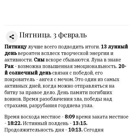
Онлайн
всего:
1
Пятница. 3 февраль
Гостей:
1
Пользователей:
Пятницу
лучше всего подводить итоги.
13 лунный
0
день
вероятен всплеск творческой энергии и
активности.
Сны
вскоре сбываются. Луна в знаке
Рак
- возможна повышенная эмоциональность.
20-
й солнечный день
связан с победой, его
НАШИ
покровитель - ангел с мечом. Это один из самых
ПРАВИЛА
активных дней, когда можно отправляться на
битву за правое дело. День памяти погибших
Тонкие
воинов. Время разоблачения зла, победы над
материалы
страхами, разрубания гордиева узла.
для
независимо
Время восхода местное -
8:09
время заката местное
мыслящих.
-
18:22.
Истинный полдень -
13։15.
Продолжительность дня -
10:13.
Сегодня