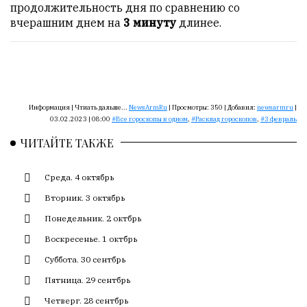
Сайт
продолжительность дня по сравнению со
обновляется
вчерашним днем на
3 минуту
длинее.
с
большим
трудом,
но
с
душой.
Информация |
Чтиать дальше...
NewsArmRu
|
Просмотры:
350
|
Добавил:
newsarmru
|
03.02.2023 | 08:00
Все гороскопы в одном
,
Расклад гороскопов
,
3 февраль
Редакция
ЧИТАЙТЕ ТАКЖЕ
не
лезет
Среда. 4 октябрь
в
авторские
Вторник. 3 октябрь
тексты,
Понедельник. 2 октбрь
не
кромсает
Воскресенье. 1 октбрь
их
Суббота. 30 сентбрь
и
Пятница. 29 сентбрь
не
искажает
Четверг. 28 сентбрь