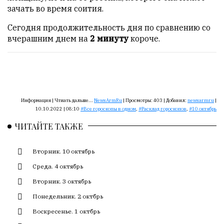
Сайт
зачать во время соития.
обновляется
с
Сегодня продолжительность дня по сравнению со
большим
вчерашним днем на
2 минуту
короче.
трудом,
но
с
душой.
Редакция
Информация |
Чтиать дальше...
NewsArmRu
|
Просмотры:
403
|
Добавил:
newsarmru
|
не
10.10.2022 | 08:10
Все гороскопы в одном
,
Расклад гороскопов
,
10 октябрь
лезет
ЧИТАЙТЕ ТАКЖЕ
в
авторские
Вторник. 10 октябрь
тексты,
не
Среда. 4 октябрь
кромсает
Вторник. 3 октябрь
их
и
Понедельник. 2 октбрь
не
Воскресенье. 1 октбрь
искажает