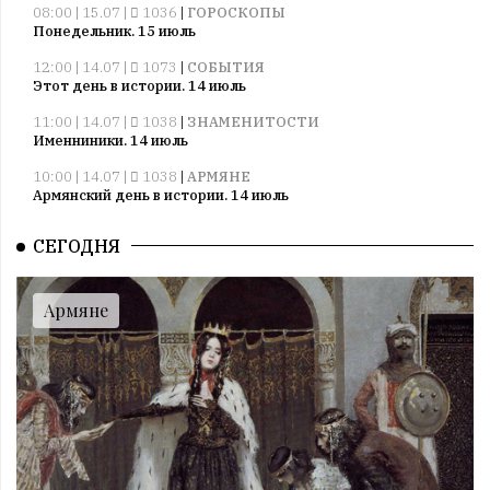
08:00 | 15.07 |
1036
|
ГОРОСКОПЫ
Понедельник. 15 июль
12:00 | 14.07 |
1073
|
СОБЫТИЯ
Этот день в истории. 14 июль
11:00 | 14.07 |
1038
|
ЗНАМЕНИТОСТИ
Именниники. 14 июль
10:00 | 14.07 |
1038
|
АРМЯНЕ
Армянский день в истории. 14 июль
09:00 | 14.07 |
1037
|
ПРАЗДНИКИ
СЕГОДНЯ
Все праздники. 14 июль
08:00 | 14.07 |
1057
|
ГОРОСКОПЫ
Воскресенье. 14 июль
Армяне
09:00 | 13.07 |
1008
|
ПРАЗДНИКИ
Все праздники. 13 июль
08:00 | 13.07 |
1005
|
ГОРОСКОПЫ
Суббота. 13 июль
12:00 | 12.07 |
1034
|
СОБЫТИЯ
Этот день в истории. 12 июль