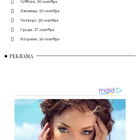
Суббота. 30 сентбрь
смысл.
Пятница. 29 сентбрь
Мнение
Четверг. 28 сентбрь
редакции
не
Среда. 27 сентбрь
является
Вторник. 26 сентбрь
обязательным
условием
РЕКЛАМА
для
публикации.
Противоположные
мнения
публикуются,
даже
если
принимаются
без
восторга.
Главный