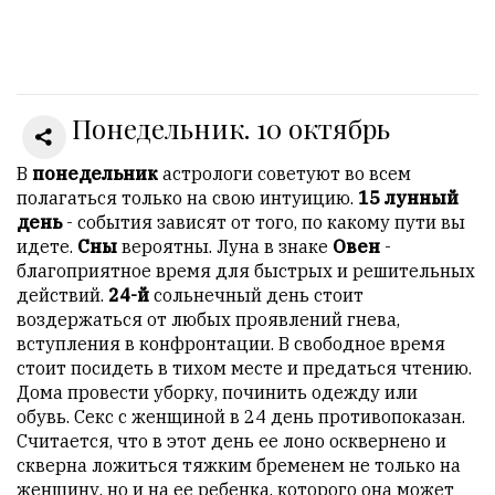
Онлайн
всего:
1
Понедельник. 10 октябрь
Гостей:
1
Пользователей:
В
понедельник
астрологи советуют во всем
0
полагаться только на свою интуицию.
15 лунный
день
- события зависят от того, по какому пути вы
идете.
Сны
вероятны. Луна в знаке
Овен
-
благоприятное время для быстрых и решительных
НАШИ
действий.
24-й
сольнечный день стоит
ПРАВИЛА
воздержаться от любых проявлений гнева,
вступления в конфронтации. В свободное время
Тонкие
стоит посидеть в тихом месте и предаться чтению.
материалы
Дома провести уборку, починить одежду или
для
обувь. Секс с женщиной в 24 день противопоказан.
независимо
Считается, что в этот день ее лоно осквернено и
мыслящих.
скверна ложиться тяжким бременем не только на
женщину, но и на ее ребенка, которого она может