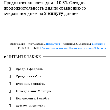
Сайт
Продолжительность дня -
10:31.
Сегодня
обновляется
продолжительность дня по сравнению со
с
вчерашним днем на
3 минуту
длинее.
большим
трудом,
но
с
душой.
Информация |
Чтиать дальше...
NewsArmRu
|
Просмотры:
336
|
Добавил:
newsarmru
|
Редакция
11.02.2023 | 08:00
Все гороскопы в одном
,
Расклад гороскопов
,
1 февраль
не
ЧИТАЙТЕ ТАКЖЕ
лезет
в
Среда. 1 февраль
авторские
тексты,
Среда. 4 октябрь
не
Вторник. 3 октябрь
кромсает
их
Понедельник. 2 октбрь
и
Воскресенье. 1 октбрь
не
Суббота. 30 сентбрь
искажает