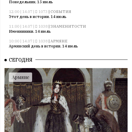
Понедельник. 15 июль
12:00 | 14.07 |
1073
|
СОБЫТИЯ
Этот день в истории. 14 июль
11:00 | 14.07 |
1038
|
ЗНАМЕНИТОСТИ
Именниники. 14 июль
10:00 | 14.07 |
1038
|
АРМЯНЕ
Армянский день в истории. 14 июль
09:00 | 14.07 |
1037
|
ПРАЗДНИКИ
СЕГОДНЯ
Все праздники. 14 июль
08:00 | 14.07 |
1057
|
ГОРОСКОПЫ
Воскресенье. 14 июль
Армяне
09:00 | 13.07 |
1009
|
ПРАЗДНИКИ
Все праздники. 13 июль
08:00 | 13.07 |
1006
|
ГОРОСКОПЫ
Суббота. 13 июль
12:00 | 12.07 |
1035
|
СОБЫТИЯ
Этот день в истории. 12 июль
11:00 | 12.07 |
1020
|
ЗНАМЕНИТОСТИ