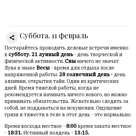
Онлайн
всего:
1
Суббота. 11 февраль
Гостей:
1
Пользователей:
Постарайтесь проводить деловые встречи именно
0
в
субботу. 21 лунный день
- день творческой и
физической активности.
Сны
ничего не значат.
Луна в знаке
Весы
- время для отдыха после
напряженной работы.
28 солнечный день -
день
НАШИ
алхимии, открытия тайн. Один из критических
ПРАВИЛА
дней. Время тяжёлой работы, когда не
рекомендуется начинать ничего нового, но можно
Тонкие
принимать обязательства. Желательно следить за
материалы
собой, не поддаваться на искушения. Ощущение
для
грязи и тяжести в теле в этот день - это нормально.
независимо
мыслящих.
Время восхода местное -
8:00
время заката местное
-
18:31.
Истинный полдень -
13։15.