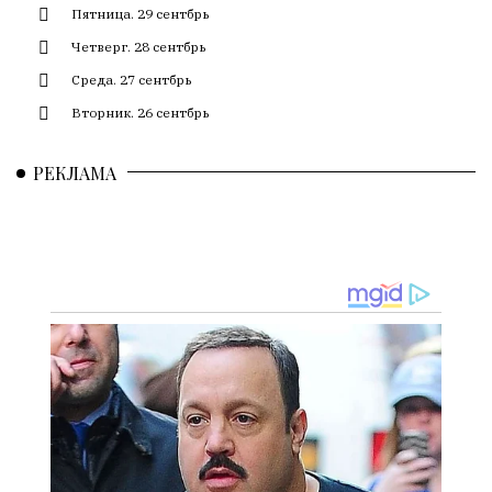
смысл.
Пятница. 29 сентбрь
Четверг. 28 сентбрь
Мнение
редакции
Среда. 27 сентбрь
не
Вторник. 26 сентбрь
является
обязательным
РЕКЛАМА
условием
для
публикации.
Противоположные
мнения
публикуются,
даже
если
принимаются
без
восторга.
Главный