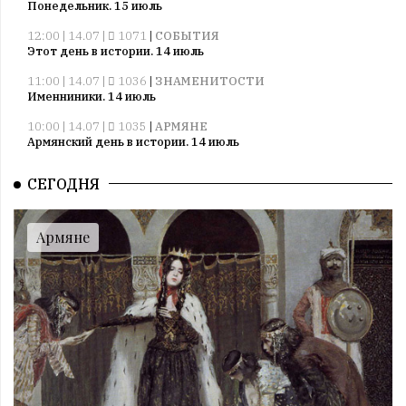
Понедельник. 15 июль
12:00 | 14.07 |
1071
|
СОБЫТИЯ
Этот день в истории. 14 июль
11:00 | 14.07 |
1036
|
ЗНАМЕНИТОСТИ
Именниники. 14 июль
10:00 | 14.07 |
1035
|
АРМЯНЕ
Армянский день в истории. 14 июль
09:00 | 14.07 |
1035
|
ПРАЗДНИКИ
СЕГОДНЯ
Все праздники. 14 июль
08:00 | 14.07 |
1055
|
ГОРОСКОПЫ
Воскресенье. 14 июль
Армяне
09:00 | 13.07 |
1005
|
ПРАЗДНИКИ
Все праздники. 13 июль
08:00 | 13.07 |
1004
|
ГОРОСКОПЫ
Суббота. 13 июль
12:00 | 12.07 |
1031
|
СОБЫТИЯ
Этот день в истории. 12 июль
11:00 | 12.07 |
1018
|
ЗНАМЕНИТОСТИ