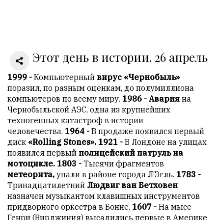
Онлайн
всего:
1
Этот день в истории. 26 апрель
Гостей:
1
Пользователей:
1999 -
Компьютерный
вирус «Чернобыль»
0
поразил, по разным оценкам, до полумиллиона
компьютеров по всему миру.
1986 - Авария
на
Чернобыльской АЭС, одна из крупнейших
техногенных катастроф в истории
НАШИ
человечества.
1964 -
В продаже появился первый
ПРАВИЛА
диск
«Rolling Stones».
1921 -
В Лондоне на улицах
появился первый
полицейский патруль на
Тонкие
мотоцикле.
1803 -
Тысячи фрагментов
материалы
метеорита,
упали в районе города Л’Эгль.
1783 -
для
Тринадцатилетний
Людвиг ван Бетховен
независимо
назначен музыкантом клавишных инструментов
мыслящих.
придворного оркестра в Бонне.
1607 -
На мысе
Генри (Вирджиния) высадились первые в Америке