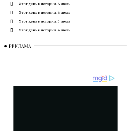
смысл.
Этот день в истории. 8 июль
Этот день в истории. 6 июль
Мнение
редакции
Этот день в истории. 5 июль
не
Этот день в истории. 4 июль
является
обязательным
РЕКЛАМА
условием
для
публикации.
Противоположные
мнения
публикуются,
даже
если
принимаются
без
восторга.
Главный