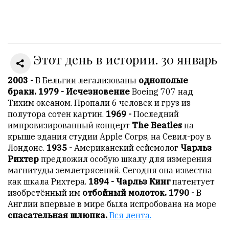
Онлайн
всего:
1
Этот день в истории. 30 январь
Гостей:
1
Пользователей:
2003 -
В Бельгии легализованы
однополые
0
браки. 1979 - Исчезновение
Boeing 707 над
Тихим океаном. Пропали 6 человек и груз из
полутора сотен картин.
1969 -
Последний
импровизированный концерт
The Beatles
на
НАШИ
крыше здания студии Apple Corps, на Севил-роу в
ПРАВИЛА
Лондоне.
1935 -
Американский сейсмолог
Чарльз
Рихтер
предложил особую шкалу для измерения
Тонкие
магнитуды землетрясений. Сегодня она известна
материалы
как шкала Рихтера.
1894 - Чарльз Кинг
патентует
для
изобретённый им
отбойный молоток. 1790 -
В
независимо
Англии впервые в мире была испробована на море
мыслящих.
спасательная шлюпка.
Вся лента.