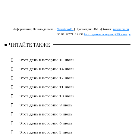
Сайт
обновляется
с
большим
трудом,
Информация |
Чтиать дальше...
NewsArmRu
|
Просмотры:
386
|
Добавил:
newsarmru
|
но
30.01.2023 | 12:00
этот день в истории
,
30 январь
с
ЧИТАЙТЕ ТАКЖЕ
душой.
Редакция
Этот день в истории. 15 июль
не
Этот день в истории. 14 июль
лезет
Этот день в истории. 12 июль
в
авторские
Этот день в истории. 11 июль
тексты,
Этот день в истории. 10 июль
не
кромсает
Этот день в истории. 9 июль
их
Этот день в истории. 8 июль
и
Этот день в истории. 6 июль
не
искажает
Этот день в истории. 5 июль