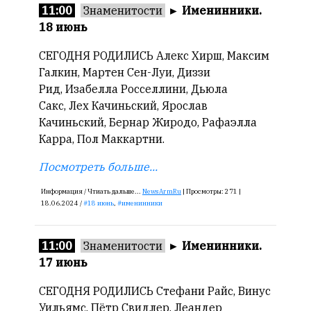
редактор
11:00
Знаменитости
►
Именинники.
—
18 июнь
Армен
фон
СЕГОДНЯ РОДИЛИСЬ Алекс Хирш, Максим
Геворкян
Галкин, Мартен Сен-Луи, Диззи
Рид, Изабелла Росселлини, Дьюла
Сакс, Лех Качиньский, Ярослав
Качиньский, Бернар Жиродо, Рафаэлла
Карра, Пол Маккартни.
Посмотреть больше...
Информация /
Чтиать дальше...
NewsArmRu
|
Просмотры:
271 |
18.06.2024 /
18 июнь
,
именинники
11:00
Знаменитости
►
Именинники.
17 июнь
СЕГОДНЯ РОДИЛИСЬ Стефани Райс, Винус
Уильямс, Пётр Свидлер, Леандер