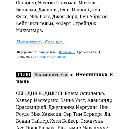
Снейдер, Натали Портман, Мэттью
Беллами, Джонни Депп, Майкл Джей
Фокс, Мик Бокс, Джон Лорд, Бен Абруззо,
Кейт Вильгельм, Роберт Стрейндж
Макнамара.
Посмотреть больше...
Информация /
Чтиать дальше...
NewsArmRu
|
Просмотры:
247 |
09.06.2024 /
9 июнь
,
именинники
11:00
Знаменитости
►
Именинники. 8
июнь
СЕГОДНЯ РОДИЛИСЬ Елена Остапенко,
Хавьер Маскерано, Канье Уэст, Александр
Красовицкий, Джулианна Маргулис, Ник
Роудс, Мик Хакнелл, Сэр Тим Бернерс-Ли,
Бонни Тайлер, Кэти Бейкер, Эмануэль
Акс, Эрик Вишаус, Владимир Максимчук.