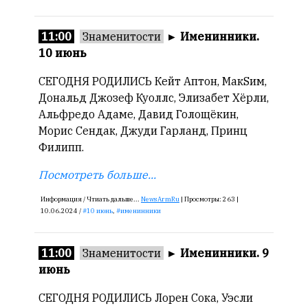
11:00
Знаменитости
►
Именинники.
10 июнь
СЕГОДНЯ РОДИЛИСЬ Кейт Аптон, МакSим,
Дональд Джозеф Куоллс, Элизабет Хёрли,
Альфредо Адаме, Давид Голощёкин,
Морис Сендак, Джуди Гарланд, Принц
Филипп.
Посмотреть больше...
Информация /
Чтиать дальше...
NewsArmRu
|
Просмотры:
263 |
10.06.2024 /
10 июнь
,
именинники
11:00
Знаменитости
►
Именинники. 9
июнь
СЕГОДНЯ РОДИЛИСЬ Лорен Сока, Уэсли