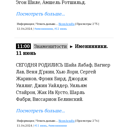
Эгон Шиле, Амшель Ротшильд.
Посмотреть больше...
Информация /
Чтиать дальше...
NewsArmRu
|
Просмотры:
275 |
12.06.2024 /
именинники
,
12 июнь
11:00
Знаменитости
►
Именинники.
11 июнь
СЕГОДНЯ РОДИЛИСЬ Шайа Лабаф, Вагнер
Лав, Веня Д’ркин, Хью Лори, Сергей
Жариков, Фрэнк Бирд, Джордж
Уиллиг, Джин Уайлдер, Уильям
Стайрон, Жак Ив Кусто, Шарль
Фабри, Виссарион Белинский.
Посмотреть больше...
Информация /
Чтиать дальше...
NewsArmRu
|
Просмотры:
276 |
11.06.2024 /
11 июнь
,
именинники