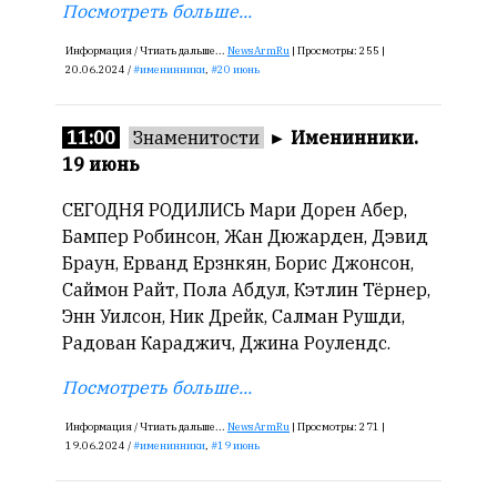
Посмотреть больше...
смысл.
Информация /
Чтиать дальше...
NewsArmRu
|
Просмотры:
255 |
Мнение
20.06.2024 /
именинники
,
20 июнь
редакции
не
является
11:00
Знаменитости
►
Именинники.
обязательным
19 июнь
условием
для
СЕГОДНЯ РОДИЛИСЬ Мари Дорен Абер,
публикации.
Бампер Робинсон, Жан Дюжарден, Дэвид
Браун, Ерванд Ерзнкян, Борис Джонсон,
Противоположные
Саймон Райт, Пола Абдул, Кэтлин Тёрнер,
мнения
Энн Уилсон, Ник Дрейк, Салман Рушди,
публикуются,
даже
Радован Караджич, Джина Роулендс.
если
Посмотреть больше...
принимаются
без
Информация /
Чтиать дальше...
NewsArmRu
|
Просмотры:
271 |
восторга.
19.06.2024 /
именинники
,
19 июнь
Главный