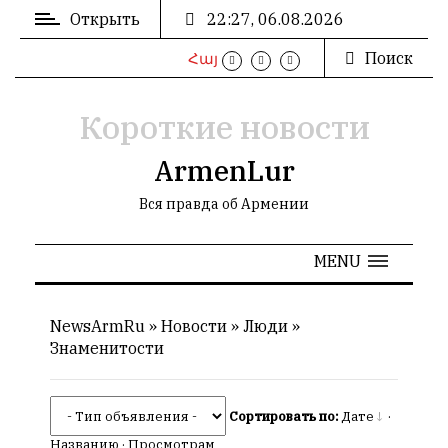
Открыть
22:27, 06.08.2026
Поиск
Հայ
ВХОД
/
РЕГИСТРАЦИЯ
Короткие новости
ArmenLur
Вся правда об Армении
РЕКЛАМА
MENU
РЕКЛАМА
NewsArmRu
»
Новости
»
Люди
»
Знаменитости
СТАТИСТИКА
Сортировать по:
Дате
·
Названию
·
Просмотрам