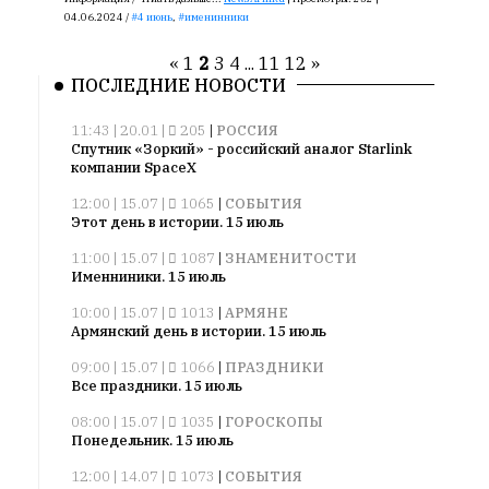
04.06.2024 /
4 июнь
,
именинники
«
1
2
3
4
...
11
12
»
ПОСЛЕДНИЕ НОВОСТИ
11:43 | 20.01 |
205
|
РОССИЯ
Спутник «Зоркий» - российский аналог Starlink
компании SpaceX
12:00 | 15.07 |
1065
|
СОБЫТИЯ
Этот день в истории. 15 июль
11:00 | 15.07 |
1087
|
ЗНАМЕНИТОСТИ
Именниники. 15 июль
10:00 | 15.07 |
1013
|
АРМЯНЕ
Армянский день в истории. 15 июль
09:00 | 15.07 |
1066
|
ПРАЗДНИКИ
Все праздники. 15 июль
08:00 | 15.07 |
1035
|
ГОРОСКОПЫ
Понедельник. 15 июль
12:00 | 14.07 |
1073
|
СОБЫТИЯ