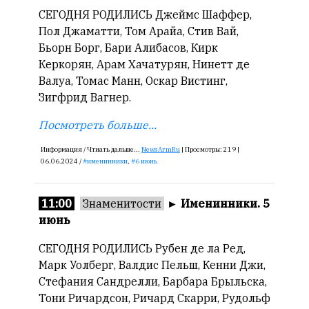
СЕГОДНЯ РОДИЛИСЬ Джеймс Шаффер,
Пол Джаматти, Том Арайа, Стив Вай,
Бьорн Борг, Бари Алибасов, Кирк
Керкорян, Арам Хачатурян, Нинетт де
Валуа, Томас Манн, Оскар Вистинг,
Зигфрид Вагнер.
Посмотреть больше...
Информация /
Чтиать дальше...
NewsArmRu
|
Просмотры:
219 |
06.06.2024 /
именинники
,
6 июнь
11:00
Знаменитости
►
Именинники. 5
июнь
СЕГОДНЯ РОДИЛИСЬ Рубен де ла Ред,
Марк Уолберг, Валдис Пельш, Кенни Джи,
Стефания Сандрелли, Барбара Брыльска,
Тони Ричардсон, Ричард Скарри, Рудольф