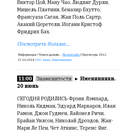
Сайт
Виктор Цой, Ману Чао, Людвиг Дурян,
обновляется
Мишель Платини, Беназир Бхутто,
с
Франсуаза Саган, Жан Поль Сартр,
большим
Акакий Церетели, Иоганн Кристоф
трудом,
Фридрих Бах.
но
с
Посмотреть больше...
душой.
Информация /
Чтиать дальше...
NewsArmRu
|
Просмотры:
286 |
Редакция
21.06.2024 /
21 июнь
,
именинники
не
лезет
11:00
Знаменитости
►
Именинники.
в
20 июнь
авторские
тексты,
СЕГОДНЯ РОДИЛИСЬ Фрэнк Лэмпард,
не
Николь Кидман, Эдуард Маркаров, Илан
кромсает
Рамон, Джон Гудмен, Лайонел Ричи,
их
Брайан Уилсон, Николай Дроздов, Жан-
и
не
Мари Ле Пен, Чет Аткинс, Теренс Янг.
искажает