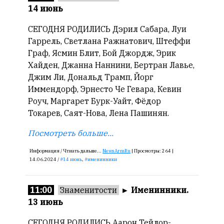
14 июнь
СЕГОДНЯ РОДИЛИСЬ Дэрил Сабара, Луи
Гаррель, Светлана Ражнатович, Штеффи
Граф, Ясмин Блит, Бой Джордж, Эрик
Хайден, Джанна Наннини, Бертран Лавье,
Джим Ли, Дональд Трамп, Йорг
Иммендорф, Эрнесто Че Гевара, Кевин
Роуч, Маргарет Бурк-Уайт, Фёдор
Токарев, Саят-Нова, Лена Пашинян.
Посмотреть больше...
Информация /
Чтиать дальше...
NewsArmRu
|
Просмотры:
264 |
14.06.2024 /
14 июнь
,
именинники
11:00
Знаменитости
►
Именинники.
13 июнь
СЕГОДНЯ РОДИЛИСЬ Аарон Тейлор-