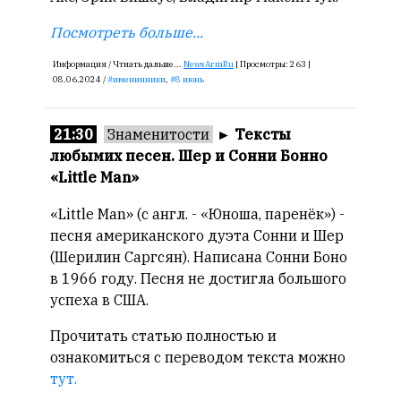
Посмотреть больше...
Информация /
Чтиать дальше...
NewsArmRu
|
Просмотры:
263 |
08.06.2024 /
именинники
,
8 июнь
21:30
Знаменитости
►
Тексты
любымих песен. Шер и Сонни Бонно
«Little Man»
«Little Man» (с англ. - «Юноша, паренёк») -
песня американского дуэта Сонни и Шер
(Шерилин Саргсян). Написана Сонни Боно
в 1966 году. Песня не достигла большого
успеха в США.
Прочитать статью полностью и
ознакомиться с переводом текста можно
тут.