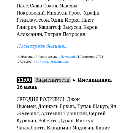
Паес, Саша Сокол, Максим
Покровский, Михаэль Гросс, Храфн
Гуннлаугссон, Эдди Меркс, Ньют
Гингрич, Кшиштоф Занусси, Карен
Алексанян, Тигран Петросян.
Посмотреть больше...
Информация /
Чтиать дальше...
NewsArmRu
|
Просмотры:
270 |
17.06.2024 /
17 июнь
,
именинники
11:00
Знаменитости
►
Именинники.
16 июнь
СЕГОДНЯ РОДИЛИСЬ Джон
Ньюмен, Даниэль Брюль, Тупак Шакур, Ян
Железны, Артемий Троицкий, Сергей
Курёхин, Роберто Дуран, Митхун
Чакраборти, Владимир Модосян, Лилит