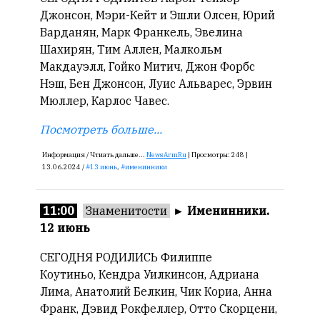
Джонсон, Мэри-Кейт и Эшли Олсен, Юрий
Варданян, Марк Франкель, Эвелина
Шахирян, Тим Аллен, Малкольм
Макдауэлл, Гойко Митич, Джон Форбс
Нэш, Бен Джонсон, Луис Альварес, Эрвин
Мюллер, Карлос Чавес.
Посмотреть больше...
Информация /
Чтиать дальше...
NewsArmRu
|
Просмотры:
248 |
13.06.2024 /
13 июнь
,
именинники
11:00
Знаменитости
►
Именинники.
12 июнь
СЕГОДНЯ РОДИЛИСЬ Филиппе
Коутиньо, Кендра Уилкинсон, Адриана
Лима, Анатолий Белкин, Чик Кориа, Анна
Франк, Дэвид Рокфеллер, Отто Скорцени,