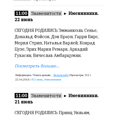
Онлайн
11:00
Знаменитости
►
Именинники.
всего:
22 июнь
1
Гостей:
СЕГОДНЯ РОДИЛИСЬ Эмманюэль Сенье,
1
Дональд Фэйсон, Дэн Браун, Гарри Бирс,
Пользователей:
Мерил Стрип, Наталья Варлей, Конрад
0
Цузе, Эрих Мария Ремарк, Аркадий
Гукасян, Вячеслав Амбарцумян.
Посмотреть больше...
НАШИ
ПРАВИЛА
Информация /
Чтиать дальше...
NewsArmRu
|
Просмотры:
312 |
22.06.2024 /
22 июнь
,
именинники
Тонкие
материалы
11:00
Знаменитости
►
Именинники.
для
21 июнь
независимо
мыслящих.
СЕГОДНЯ РОДИЛИСЬ Принц Уильям,