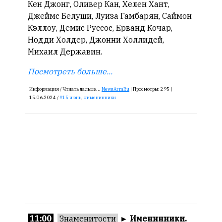
Кен Джонг, Оливер Кан, Хелен Хант,
Джеймс Белуши, Луиза Гамбарян, Саймон
Кэллоу, Демис Руссос, Ерванд Кочар,
Нодди Холдер, Джонни Холлидей,
Михаил Державин.
Посмотреть больше...
Информация /
Чтиать дальше...
NewsArmRu
|
Просмотры:
295 |
15.06.2024 /
15 июнь
,
именинники
11:00
Знаменитости
►
Именинники.