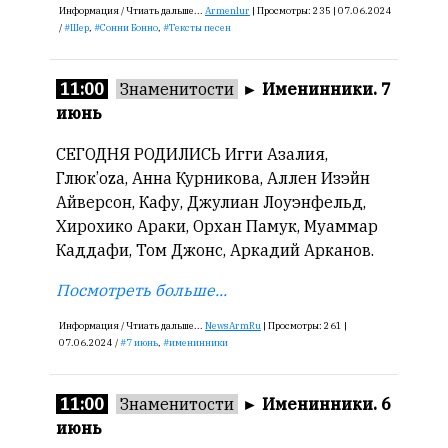
Информация /
Чтиать дальше...
Armenlur
|
Просмотры:
235 |
07.06.2024
/
Шер
,
Сонни Бонно
,
Тексты песен
11:00
Знаменитости
►
Именинники. 7
июнь
СЕГОДНЯ РОДИЛИСЬ Игги Азалия,
Глюк’оzа, Анна Курникова, Аллен Изэйн
Айверсон, Кафу, Джулиан Лоуэнфельд,
Хирохико Араки, Орхан Памук, Муаммар
Каддафи, Том Джонс, Аркадий Арканов.
Посмотреть больше...
Информация /
Чтиать дальше...
NewsArmRu
|
Просмотры:
261 |
07.06.2024 /
7 июнь
,
именинники
11:00
Знаменитости
►
Именинники. 6
июнь