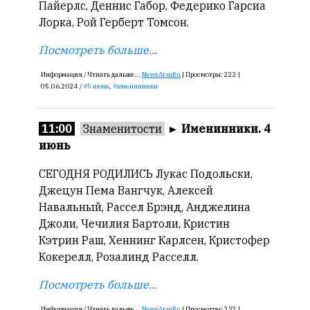
Пайерлс, Деннис Габор, Федерико Гарсиа
Лорка, Рой Герберт Томсон.
Посмотреть больше...
Информация /
Чтиать дальше...
NewsArmRu
|
Просмотры:
222 |
05.06.2024 /
5 июнь
,
именинники
11:00
Знаменитости
►
Именинники. 4
июнь
СЕГОДНЯ РОДИЛИСЬ Лукас Подольски,
Джецун Пема Вангчук, Алексей
Навальный, Рассел Брэнд, Анджелина
Джоли, Чечилия Бартоли, Кристин
Кэтрин Раш, Хеннинг Карлсен, Кристофер
Кокерелл, Розалинд Расселл.
Посмотреть больше...
Информация /
Чтиать дальше...
NewsArmRu
|
Просмотры:
232 |