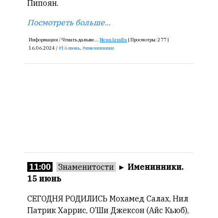
Пипоян.
Посмотреть больше...
Информация /
Чтиать дальше...
NewsArmRu
|
Просмотры:
277 |
16.06.2024 /
16 июнь
,
именинники
11:00
Знаменитости
►
Именинники.
15 июнь
СЕГОДНЯ РОДИЛИСЬ Мохамед Салах, Нил
Патрик Харрис, О’Ши Джексон (Айс Кьюб),