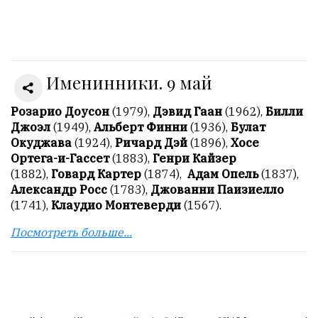
Онлайн
всего:
1
Именинники. 9 май
Гостей:
1
Пользователей:
Розарио Доусон
(1979),
Дэвид Гаан
(1962),
Билли
0
Джоэл
(1949),
Альберт Финни
(1936),
Булат
Окуджава
(1924),
Ричард Дэй
(1896),
Хосе
Ортега-и-Гассет
(1883),
Генри Кайзер
(1882),
Говард Картер
(1874),
Адам Опель
(1837),
НАШИ
Александр Росс
(1783),
Джованни Паизиелло
ПРАВИЛА
(1741),
Клаудио Монтеверди
(1567).
Тонкие
Посмотреть больше...
материалы
для
независимо
мыслящих.