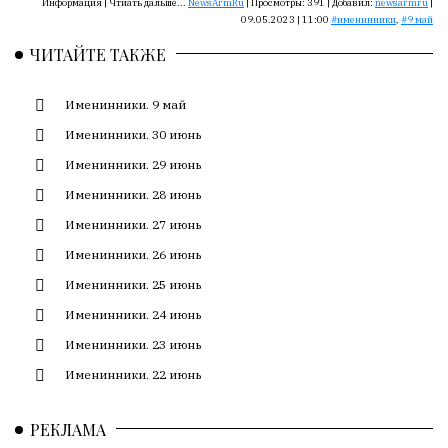
Сайт
Информация |
Чтиать дальше...
NewsArmRu
|
Просмотры:
391
|
Добавил:
newsarmru
|
09.05.2023 | 11:00
именинники
,
9 май
обновляется
с
ЧИТАЙТЕ ТАКЖЕ
большим
трудом,
Именинники. 9 май
но
с
Именинники. 30 июнь
душой.
Именинники. 29 июнь
Редакция
Именинники. 28 июнь
не
Именинники. 27 июнь
лезет
Именинники. 26 июнь
в
авторские
Именинники. 25 июнь
тексты,
Именинники. 24 июнь
не
Именинники. 23 июнь
кромсает
их
Именинники. 22 июнь
и
не
РЕКЛАМА
искажает