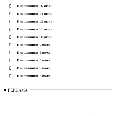
Сайт
Именниники. 15 июль
обновляется
с
Именниники. 14 июль
большим
Именниники. 12 июль
трудом,
но
Именниники. 11 июль
с
Именниники. 10 июль
душой.
Именниники. 9 июль
Редакция
Именниники. 8 июль
не
Именниники. 6 июль
лезет
в
Именниники. 5 июль
авторские
Именниники. 4 июль
тексты,
не
РЕКЛАМА
кромсает
их
и
не
искажает