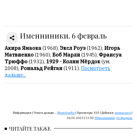
Онлайн
всего:
1
Именниники. 6 февраль
Гостей:
1
Пользователей:
Акира Ямаока
(1968),
Эксл Роуз
(1962),
Игорь
0
Матвиенко
(1960),
Боб Марли
(1945),
Франсуа
Трюффо
(1932),
1929 - Колин Мёрдок
(ум.
2008),
Рональд Рейган
(1911).
Посмотреть
дальше...
НАШИ
ПРАВИЛА
Тонкие
материалы
для
Информация |
Чтиать дальше...
NewsArmRu
|
Просмотры:
418
|
Добавил:
newsarmru
|
06.02.2023 | 11:00
Именниники
,
6 февраль
независимо
мыслящих.
ЧИТАЙТЕ ТАКЖЕ