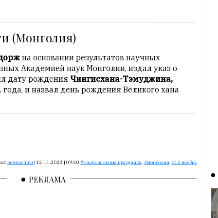
ти (Монголия)
гдорж
на основании результатов научных
нных Академией наук Монголии, издал указ о
вил дату рождения
Чингисхана-Тэмуджина,
 года, и назвал день рождения Великого хана
ил:
newsarmru
|
12.11.2022 | 09:20
Национальные праздники
,
монголия
,
12 ноябрь
РЕКЛАМА