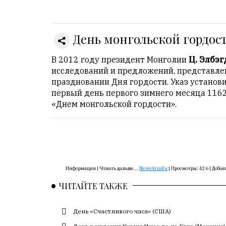
Онлайн
всего:
1
День монгольской гордос
Гостей:
1
В 2012 году президент Монголии
Ц. Элбэ
Пользователей:
исследований и предложений, представле
0
праздновании Дня гордости. Указ устано
первый день первого зимнего месяца 1162
«Днем монгольской гордости».
НАШИ
ПРАВИЛА
Тонкие
материалы
Информация |
Чтиать дальше...
NewsArmRu
|
Просмотры:
426
|
Добав
для
независимо
ЧИТАЙТЕ ТАКЖЕ
мыслящих.
День «Счастливого часа» (США)
Сайт
обновляется