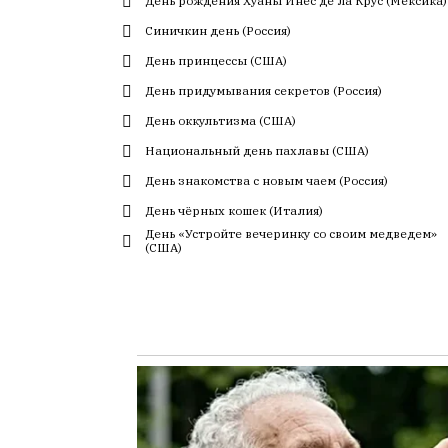
День рождения Хуаны Инес де ла Крус (Мексика)
с
Синичкин день (Россия)
большим
трудом,
День принцессы (США)
но
День придумывания секретов (Россия)
с
День оккультизма (США)
душой.
Национальный день пахлавы (США)
Редакция
День знакомства с новым чаем (Россия)
не
лезет
День чёрных кошек (Италия)
в
День «Устройте вечеринку со своим медведем»
(США)
авторские
тексты,
не
кромсает
их
и
не
искажает
смысл.