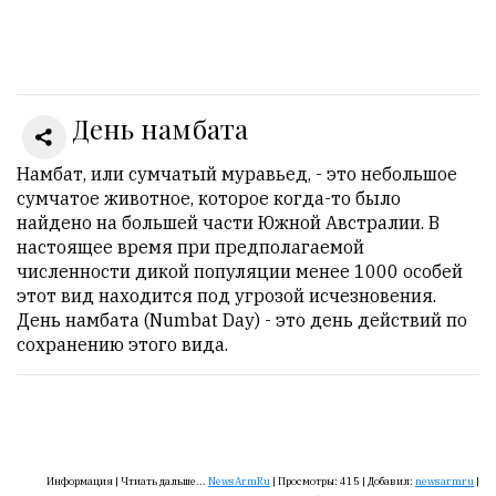
Онлайн
всего:
1
День намбата
Гостей:
1
Пользователей:
Намбат, или сумчатый муравьед, - это небольшое
0
сумчатое животное, которое когда-то было
найдено на большей части Южной Австралии. В
настоящее время при предполагаемой
численности дикой популяции менее 1000 особей
НАШИ
этот вид находится под угрозой исчезновения.
ПРАВИЛА
День намбата (Numbat Day) - это день действий по
сохранению этого вида.
Тонкие
материалы
для
независимо
мыслящих.
Информация |
Чтиать дальше...
NewsArmRu
|
Просмотры:
415
|
Добавил:
newsarmru
|