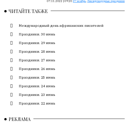
Сайт
07.11.2022 | 09:20
7 ноябрь
,
междунарудные праздники
обновляется
ЧИТАЙТЕ ТАКЖЕ
с
большим
Международный день африканских писателей
трудом,
но
Праздники. 30 июнь
с
Праздники. 29 июнь
душой.
Праздники. 28 июнь
Редакция
Праздники. 27 июнь
не
лезет
Праздники. 26 июнь
в
Праздники. 25 июнь
авторские
Праздники. 24 июнь
тексты,
не
Праздники. 23 июнь
кромсает
Праздники. 22 июнь
их
и
РЕКЛАМА
не
искажает