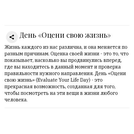
Онлайн
всего:
1
День «Оцени свою жизнь»
Гостей:
1
Пользователей:
Жизнь каждого из нас различна, и она меняется по
0
разным причинам. Оценка своей жизни - это то, что
показывает, насколько вы продвинулись вперед,
где вы находитесь в данный момент и проверка
правильности нужного направления. День «Оцени
НАШИ
свою жизнь» (Evaluate Your Life Day) - это
ПРАВИЛА
прекрасная возможность, созданная для того,
чтобы посмотреть на эти вещи в жизни любого
Тонкие
человека.
материалы
для
независимо
мыслящих.