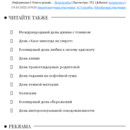
Сайт
Информация |
Чтиать дальше...
NewsArmRu
|
Просмотры:
352
|
Добавил:
newsarmru
|
обновляется
19.10.2022 | 09:20
междунарудные праздники
,
19 октябрь
,
Необычные праздники
с
ЧИТАЙТЕ ТАКЖЕ
большим
трудом,
Международный день джина с тоником
но
с
День «Хаос никогда не умрет»
душой.
Всемирный день любви к своему адвокату
Редакция
День клише
не
День трансгендерных родителей
лезет
в
День гадания на кофейной гуще
авторские
День темной материи
тексты,
Хэллоуин
не
кромсает
Всемирный день сбережений
их
День интерсексуальной осведомленности
и
не
РЕКЛАМА
искажает