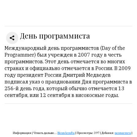
Онлайн
всего:
1
День программиста
Гостей:
1
Пользователей:
Международный день программистов (Day of the
0
Programmer) был учрежден в 2007 году в честь
программистов. Этот день отмечается во многих
странах и официально отмечается в России. В 2009
году президент России Дмитрий Медведев
НАШИ
подписал указ о праздновании Дня программиста в
ПРАВИЛА
256-й день года, который обычно отмечается 13
сентября, или 12 сентября в високосные годы.
Тонкие
материалы
для
независимо
мыслящих.
Информация |
Чтиать дальше...
NewsArmRu
|
Просмотры:
397
|
Добавил:
newsarmru
|