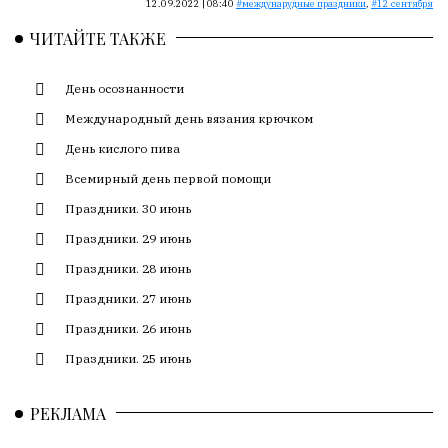
Сайт
12.09.2022 | 08:40
междунарудные праздники
,
12 сентября
обновляется
ЧИТАЙТЕ ТАКЖЕ
с
большим
День осознанности
трудом,
но
Международный день вязания крючком
с
День кислого пива
душой.
Всемирный день первой помощи
Редакция
Праздники. 30 июнь
не
лезет
Праздники. 29 июнь
в
Праздники. 28 июнь
авторские
Праздники. 27 июнь
тексты,
не
Праздники. 26 июнь
кромсает
Праздники. 25 июнь
их
и
РЕКЛАМА
не
искажает