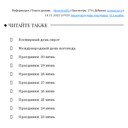
Сайт
обновляется
Информация |
Чтиать дальше...
NewsArmRu
|
Просмотры:
374
|
Добавил:
newsarmru
|
с
14.11.2022 | 09:20
междунарудные праздники
,
14 ноябрь
большим
ЧИТАЙТЕ ТАКЖЕ
трудом,
но
с
Всемирный день сирот
душой.
Международный день логопеда
Редакция
Праздники. 30 июнь
не
Праздники. 29 июнь
лезет
Праздники. 28 июнь
в
авторские
Праздники. 27 июнь
тексты,
Праздники. 26 июнь
не
кромсает
Праздники. 25 июнь
их
Праздники. 24 июнь
и
Праздники. 23 июнь
не
искажает