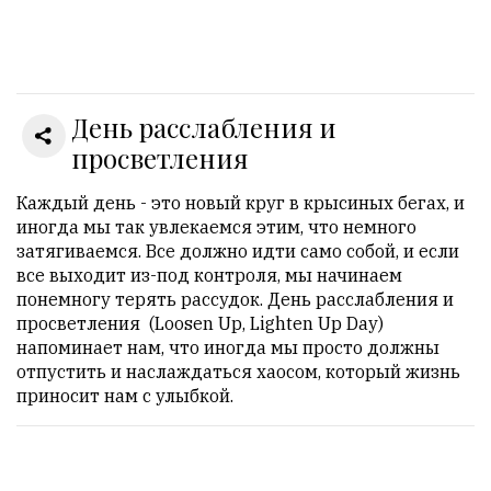
Онлайн
всего:
1
День расслабления и
Гостей:
1
просветления
Пользователей:
0
Каждый день - это новый круг в крысиных бегах, и
иногда мы так увлекаемся этим, что немного
затягиваемся. Все должно идти само собой, и если
все выходит из-под контроля, мы начинаем
НАШИ
понемногу терять рассудок. День расслабления и
ПРАВИЛА
просветления (Loosen Up, Lighten Up Day)
напоминает нам, что иногда мы просто должны
Тонкие
отпустить и наслаждаться хаосом, который жизнь
материалы
приносит нам с улыбкой.
для
независимо
мыслящих.