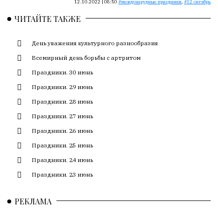
Сайт
12.10.2022 | 08:50
междунарудные праздники
,
12 октябрь
обновляется
ЧИТАЙТЕ ТАКЖЕ
с
большим
День уважения культурного разнообразия
трудом,
но
Всемирный день борьбы с артритом
с
Праздники. 30 июнь
душой.
Праздники. 29 июнь
Редакция
Праздники. 28 июнь
не
лезет
Праздники. 27 июнь
в
Праздники. 26 июнь
авторские
Праздники. 25 июнь
тексты,
не
Праздники. 24 июнь
кромсает
Праздники. 23 июнь
их
и
РЕКЛАМА
не
искажает