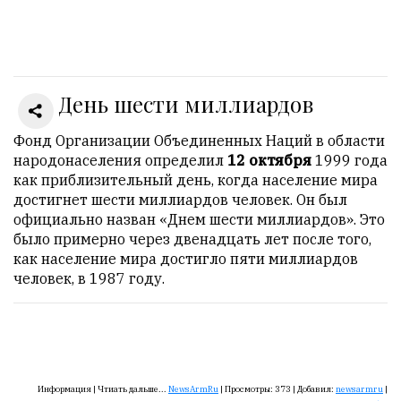
Онлайн
всего:
1
День шести миллиардов
Гостей:
1
Пользователей:
Фонд Организации Объединенных Наций в области
0
народонаселения определил
12 октября
1999 года
как приблизительный день, когда население мира
достигнет шести миллиардов человек. Он был
официально назван «Днем шести миллиардов». Это
НАШИ
было примерно через двенадцать лет после того,
ПРАВИЛА
как население мира достигло пяти миллиардов
человек, в 1987 году.
Тонкие
материалы
для
независимо
мыслящих.
Информация |
Чтиать дальше...
NewsArmRu
|
Просмотры:
373
|
Добавил:
newsarmru
|