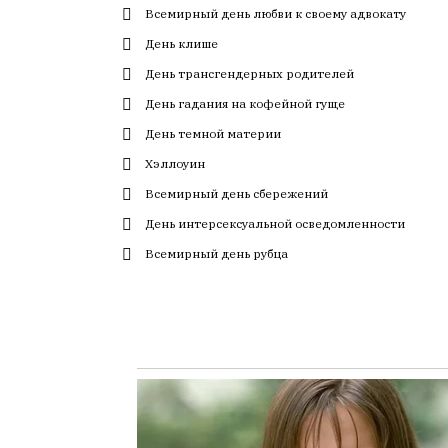
Всемирный день любви к своему адвокату
с
большим
День клише
трудом,
День трансгендерных родителей
но
День гадания на кофейной гуще
с
душой.
День темной материи
Хэллоуин
Редакция
не
Всемирный день сбережений
лезет
День интерсексуальной осведомленности
в
авторские
Всемирный день рубца
тексты,
не
кромсает
их
и
не
искажает
смысл.