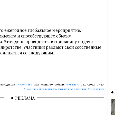
это ежегодное глобальное мероприятие,
еримента и способствующее обмену
 Этот день проводится в годовщину подачи
анкротстве. Участники раздают свои собственные
поделиться со следующим.
иать дальше...
NewsArmRu
|
Просмотры:
360
|
Добавил:
newsarmru
|
15.09.2022 | 09:20
Необычные праздники
,
междунарудные праздники
,
15 сентября
РЕКЛАМА