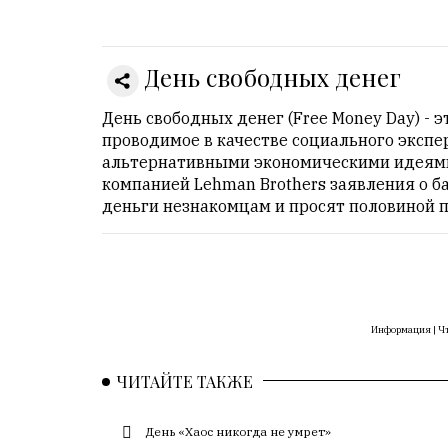
Онлайн
всего:
1
День свободных денег
Гостей:
1
День свободных денег (Free Money Day) - 
Пользователей:
проводимое в качестве социального эксп
0
альтернативными экономическими идеями.
компанией Lehman Brothers заявления о б
деньги незнакомцам и просят половиной 
НАШИ
ПРАВИЛА
Тонкие
материалы
Информация |
Чт
для
независимо
ЧИТАЙТЕ ТАКЖЕ
мыслящих.
Сайт
День «Хаос никогда не умрет»
обновляется