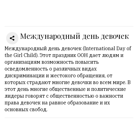
Онлайн
всего:
1
Международный день девочек
Гостей:
1
Пользователей:
Международный день девочек (International Day of
0
the Girl Child). Этот праздник ООН дает людям и
организациям возможность повысить
осведомленность о различных видах
дискриминации и жестокого обращения, от
НАШИ
которых страдают многие девочки во всем мире. В
ПРАВИЛА
этот день многие общественные и политические
лидеры говорят с общественностью о важности
Тонкие
права девочек на равное образование и их
материалы
основных свобод.
для
независимо
мыслящих.