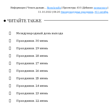
Сайт
обновляется
Информация |
Чтиать дальше...
NewsArmRu
|
Просмотры:
410
|
Добавил:
newsarmru
|
с
11.10.2022 | 08:20
междунарудные праздники
,
11 октябрь
большим
ЧИТАЙТЕ ТАКЖЕ
трудом,
но
Международный день выхода
с
душой.
Праздники. 30 июнь
Праздники. 29 июнь
Редакция
не
Праздники. 28 июнь
лезет
Праздники. 27 июнь
в
авторские
Праздники. 26 июнь
тексты,
Праздники. 25 июнь
не
Праздники. 24 июнь
кромсает
их
Праздники. 23 июнь
и
Праздники. 22 июнь
не
искажает