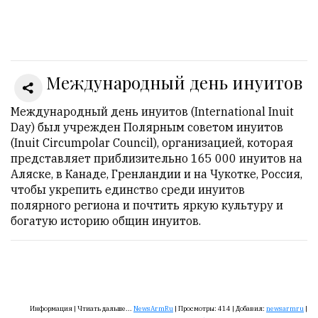
Онлайн
всего:
1
Международный день инуитов
Гостей:
1
Пользователей:
Международный день инуитов (International Inuit
0
Day) был учрежден Полярным советом инуитов
(Inuit Circumpolar Council), организацией, которая
представляет приблизительно 165 000 инуитов на
Аляске, в Канаде, Гренландии и на Чукотке, Россия,
НАШИ
чтобы укрепить единство среди инуитов
ПРАВИЛА
полярного региона и почтить яркую культуру и
богатую историю общин инуитов.
Тонкие
материалы
для
независимо
мыслящих.
Информация |
Чтиать дальше...
NewsArmRu
|
Просмотры:
414
|
Добавил:
newsarmru
|