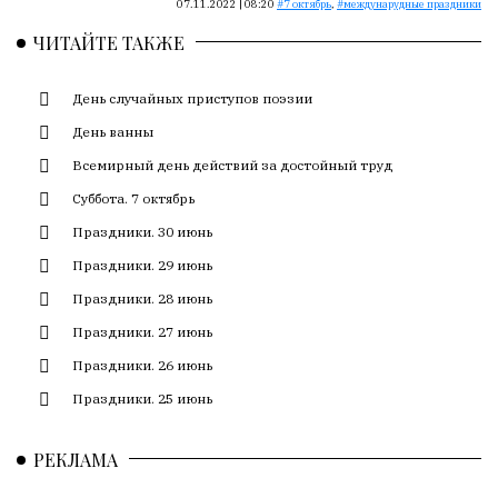
Сайт
07.11.2022 | 08:20
7 октябрь
,
междунарудные праздники
обновляется
ЧИТАЙТЕ ТАКЖЕ
с
большим
День случайных приступов поэзии
трудом,
но
День ванны
с
Всемирный день действий за достойный труд
душой.
Суббота. 7 октябрь
Редакция
Праздники. 30 июнь
не
лезет
Праздники. 29 июнь
в
Праздники. 28 июнь
авторские
Праздники. 27 июнь
тексты,
не
Праздники. 26 июнь
кромсает
Праздники. 25 июнь
их
и
РЕКЛАМА
не
искажает