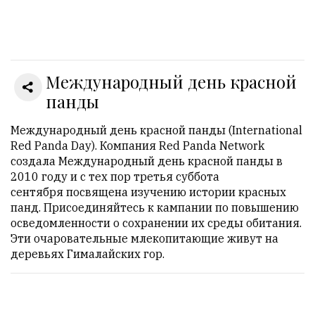
Онлайн
всего:
1
Международный день красной
Гостей:
1
панды
Пользователей:
0
Международный день красной панды (International
Red Panda Day). Компания Red Panda Network
создала Международный день красной панды в
2010 году и с тех пор третья суббота
НАШИ
сентября посвящена изучению истории красных
ПРАВИЛА
панд. Присоединяйтесь к кампании по повышению
осведомленности о сохранении их среды обитания.
Тонкие
Эти очаровательные млекопитающие живут на
материалы
деревьях Гималайских гор.
для
независимо
мыслящих.