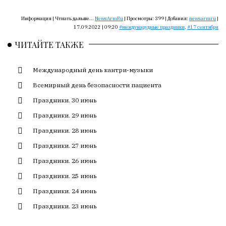
Сайт
обновляется
Информация |
Чтиать дальше...
NewsArmRu
|
Просмотры:
399
|
Добавил:
newsarmru
|
с
17.09.2022 | 09:20
междунарудные праздники
,
17 сентября
большим
ЧИТАЙТЕ ТАКЖЕ
трудом,
но
с
Международный день кантри-музыки
душой.
Всемирный день безопасности пациента
Редакция
Праздники. 30 июнь
не
Праздники. 29 июнь
лезет
Праздники. 28 июнь
в
авторские
Праздники. 27 июнь
тексты,
Праздники. 26 июнь
не
кромсает
Праздники. 25 июнь
их
Праздники. 24 июнь
и
Праздники. 23 июнь
не
искажает