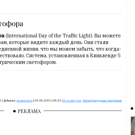
тофора
ра
(International Day of the Traffic Light). Вы можете
ам, которые видите каждый день. Они стали
дневной жизни, что мы можем забыть, что когда-
ествовало. Система, установленная в Кливленде 5
ктрическим светофором.
8
|
Добавил:
newsarmru
|
05.08.2022 | 08:20
5-ое августа
,
междунарудные праздники
РЕКЛАМА