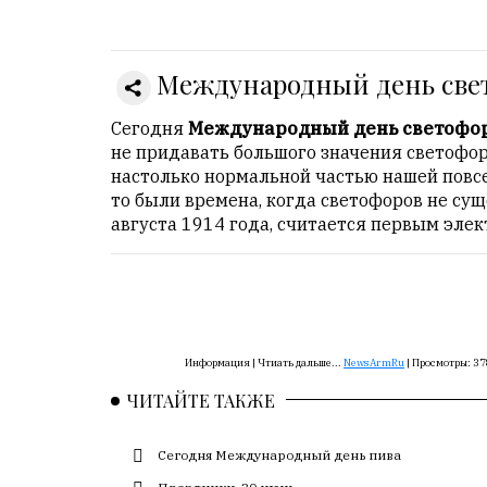
Онлайн
всего:
1
Международный день све
Гостей:
1
Сегодня
Международный день светофо
Пользователей:
не придавать большого значения светофор
0
настолько нормальной частью нашей повсе
то были времена, когда светофоров не сущ
августа 1914 года, считается первым эле
НАШИ
ПРАВИЛА
Тонкие
материалы
Информация |
Чтиать дальше...
NewsArmRu
|
Просмотры:
37
для
независимо
ЧИТАЙТЕ ТАКЖЕ
мыслящих.
Сегодня Международный день пива
Сайт
обновляется