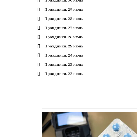
Праздники. 30 июнь
с
Праздники. 29 июнь
большим
трудом,
Праздники. 28 июнь
но
Праздники. 27 июнь
с
Праздники. 26 июнь
душой.
Праздники. 25 июнь
Редакция
Праздники. 24 июнь
не
лезет
Праздники. 23 июнь
в
Праздники. 22 июнь
авторские
тексты,
не
кромсает
их
и
не
искажает
смысл.