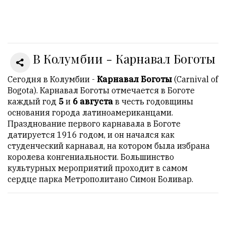
Онлайн
всего:
1
В Колумбии - Карнавал Боготы
Гостей:
1
Пользователей:
Сегодня в Колумбии -
Карнавал Боготы
(Carnival of
0
Bogota). Карнавал Боготы отмечается в Боготе
каждый год
5
и
6 августа
в честь годовщины
основания города латиноамериканцами.
Празднование первого карнавала в Боготе
НАШИ
датируется 1916 годом, и он начался как
ПРАВИЛА
студенческий карнавал, на котором была избрана
королева конгениальности. Большинство
Тонкие
культурных мероприятий проходит в самом
материалы
сердце парка Метрополитано Симон Боливар.
для
независимо
мыслящих.