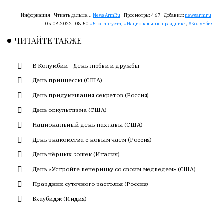
Сайт
обновляется
Информация |
Чтиать дальше...
NewsArmRu
|
Просмотры:
467
|
Добавил:
newsarmru
|
с
05.08.2022 | 08:50
5-ое августа
,
Национальные праздники
,
Колумбия
большим
ЧИТАЙТЕ ТАКЖЕ
трудом,
но
В Колумбии - День любви и дружбы
с
душой.
День принцессы (США)
День придумывания секретов (Россия)
Редакция
не
День оккультизма (США)
лезет
Национальный день пахлавы (США)
в
авторские
День знакомства с новым чаем (Россия)
тексты,
День чёрных кошек (Италия)
не
День «Устройте вечеринку со своим медведем» (США)
кромсает
их
Праздник суточного застолья (Россия)
и
Бхаубидж (Индия)
не
искажает