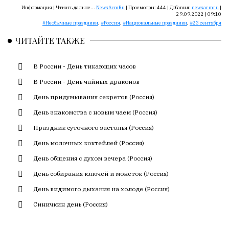
Сайт
Информация |
Чтиать дальше...
NewsArmRu
|
Просмотры:
444
|
Добавил:
newsarmru
|
обновляется
29.09.2022 | 09:10
Необычные праздники
,
Россия
,
Национальные праздники
,
23 сентября
с
большим
ЧИТАЙТЕ ТАКЖЕ
трудом,
но
В России - День тикающих часов
с
душой.
В России - День чайных драконов
День придумывания секретов (Россия)
Редакция
не
День знакомства с новым чаем (Россия)
лезет
Праздник суточного застолья (Россия)
в
День молочных коктейлей (Россия)
авторские
тексты,
День общения с духом вечера (Россия)
не
День собирания ключей и монеток (Россия)
кромсает
День видимого дыхания на холоде (Россия)
их
и
Синичкин день (Россия)
не
искажает