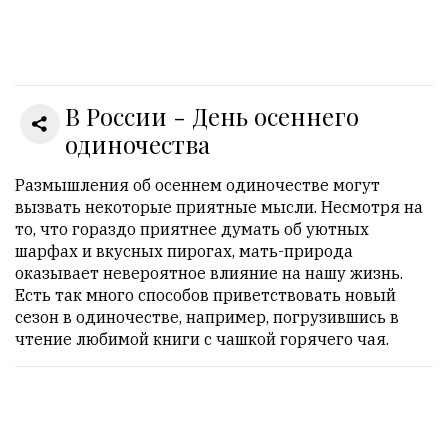
Онлайн
всего:
1
В России - День осеннего
Гостей:
1
одиночества
Пользователей:
0
Размышления об осеннем одиночестве могут
вызвать некоторые приятные мысли. Несмотря на
то, что гораздо приятнее думать об уютных
шарфах и вкусных пирогах, мать-природа
НАШИ
оказывает невероятное влияние на нашу жизнь.
ПРАВИЛА
Есть так много способов приветствовать новый
сезон в одиночестве, например, погрузившись в
Тонкие
чтение любимой книги с чашкой горячего чая.
материалы
для
независимо
мыслящих.