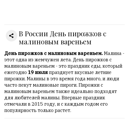
Онлайн
всего:
1
В России День пирожков с
Гостей:
1
малиновым вареньем
Пользователей:
0
День пирожков с малиновым вареньем.
Малина -
этот одна из жемчужен лета. День пирожков с
малиновым вареньем - это праздник еды, который
ежегодно
19 июля
празднует вкусные летние
НАШИ
пирожки. Малины в это время года много, и люди
ПРАВИЛА
часто пекут малиновые пироги. Пирожки с
малиновым вареньем также идеально подходят
Тонкие
для любителей малины. Впервые праздник
материалы
отмечали в 2015 году, и с каждым годом его
для
популярность только растет.
независимо
мыслящих.