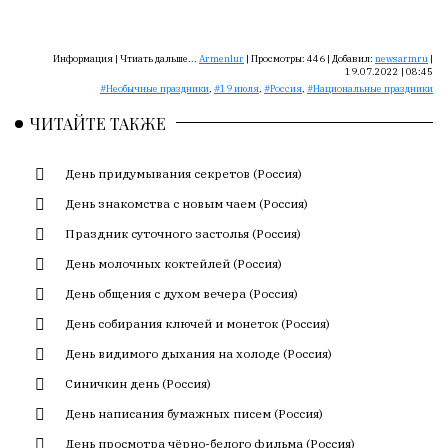
Сайт
обновляется
с
Информация |
Чтиать дальше...
Armenlur
|
Просмотры:
446
|
Добавил:
newsarmru
|
большим
19.07.2022 | 08:45
Необычные праздники
,
19 июля
,
Россия
,
Национальные праздники
трудом,
но
ЧИТАЙТЕ ТАКЖЕ
с
душой.
День придумывания секретов (Россия)
Редакция
День знакомства с новым чаем (Россия)
не
Праздник суточного застолья (Россия)
лезет
в
День молочных коктейлей (Россия)
авторские
День общения с духом вечера (Россия)
тексты,
День собирания ключей и монеток (Россия)
не
кромсает
День видимого дыхания на холоде (Россия)
их
Синичкин день (Россия)
и
День написания бумажных писем (Россия)
не
искажает
День просмотра чёрно-белого фильма (Россия)