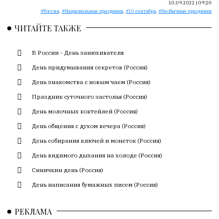
Сайт
10.09.2022 | 09:20
Россия
,
Национальные праздники
,
10 сентября
,
Необычные праздники
обновляется
с
ЧИТАЙТЕ ТАКЖЕ
большим
трудом,
В России - День занюхивателя
но
с
День придумывания секретов (Россия)
душой.
День знакомства с новым чаем (Россия)
Редакция
Праздник суточного застолья (Россия)
не
День молочных коктейлей (Россия)
лезет
День общения с духом вечера (Россия)
в
авторские
День собирания ключей и монеток (Россия)
тексты,
День видимого дыхания на холоде (Россия)
не
Синичкин день (Россия)
кромсает
их
День написания бумажных писем (Россия)
и
не
РЕКЛАМА
искажает