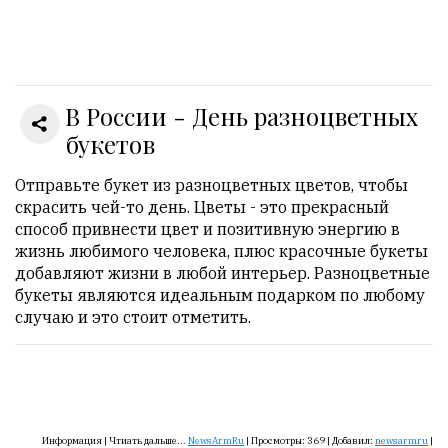
Онлайн
всего:
1
В России - День разноцветных
Гостей:
1
букетов
Пользователей:
0
Отправьте букет из разноцветных цветов, чтобы
скрасить чей-то день. Цветы - это прекрасный
способ привнести цвет и позитивную энергию в
жизнь любимого человека, плюс красочные букеты
НАШИ
добавляют жизни в любой интерьер. Разноцветные
ПРАВИЛА
букеты являются идеальным подарком по любому
случаю и это стоит отметить.
Тонкие
материалы
для
независимо
мыслящих.
Информация |
Чтиать дальше...
NewsArmRu
|
Просмотры:
369
|
Добавил:
newsarmru
|