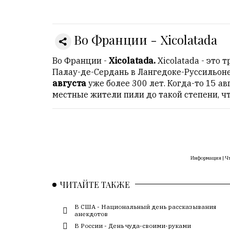
Онлайн
всего:
1
Во Франции - Xicolatada
Гостей:
1
Во Франции -
Xicolatada.
Xicolatada - это
Пользователей:
Палау-де-Сердань в Лангедоке-Руссильон
0
августа
уже более 300 лет. Когда-то 15 а
местные жители пили до такой степени, чт
НАШИ
ПРАВИЛА
Тонкие
Информация |
Чт
материалы
для
ЧИТАЙТЕ ТАКЖЕ
независимо
мыслящих.
В США - Национальный день рассказывания
анекдотов
Сайт
В России - День чуда-своими-руками
обновляется