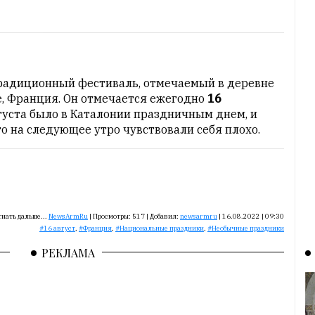
 традиционный фестиваль, отмечаемый в деревне
е, Франция. Он отмечается ежегодно
16
вгуста было в Каталонии праздничным днем, и
о на следующее утро чувствовали себя плохо.
иать дальше...
NewsArmRu
|
Просмотры:
517
|
Добавил:
newsarmru
|
16.08.2022 | 09:30
16 август
,
Франция
,
Национальные праздники
,
Необычные праздники
РЕКЛАМА