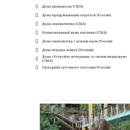
с
День принцессы (США)
большим
День придумывания секретов (Россия)
трудом,
День оккультизма (США)
но
с
Национальный день пахлавы (США)
душой.
День знакомства с новым чаем (Россия)
Редакция
День чёрных кошек (Италия)
не
День «Устройте вечеринку со своим медведем»
лезет
(США)
в
Праздник суточного застолья (Россия)
авторские
тексты,
не
кромсает
их
и
не
искажает
смысл.