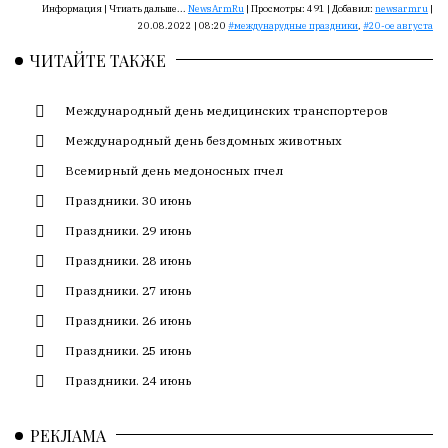
Сайт
Информация |
Чтиать дальше...
NewsArmRu
|
Просмотры:
491
|
Добавил:
newsarmru
|
обновляется
20.08.2022 | 08:20
междунарудные праздники
,
20-ое августа
с
ЧИТАЙТЕ ТАКЖЕ
большим
трудом,
Международный день медицинских транспортеров
но
с
Международный день бездомных животных
душой.
Всемирный день медоносных пчел
Редакция
Праздники. 30 июнь
не
Праздники. 29 июнь
лезет
в
Праздники. 28 июнь
авторские
Праздники. 27 июнь
тексты,
Праздники. 26 июнь
не
кромсает
Праздники. 25 июнь
их
Праздники. 24 июнь
и
не
РЕКЛАМА
искажает