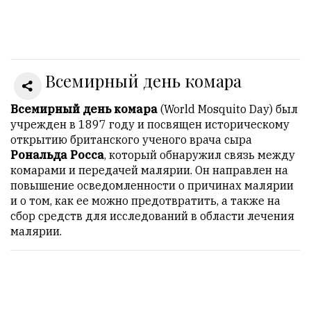
Онлайн
всего:
1
Всемирный день комара
Гостей:
1
Пользователей:
Всемирный день комара
(World Mosquito Day) был
0
учрежден в 1897 году и посвящен историческому
открытию британского ученого врача сыра
Рональда Росса
, который обнаружил связь между
комарами и передачей малярии. Он направлен на
НАШИ
повышение осведомленности о причинах малярии
ПРАВИЛА
и о том, как ее можно предотвратить, а также на
сбор средств для исследований в области лечения
Тонкие
малярии.
материалы
для
независимо
мыслящих.