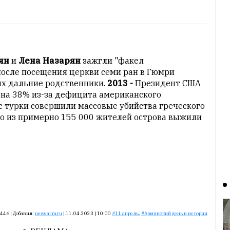
ян
и
Лена Назарян
зажгли "факел
после посещения церкви семи ран в Гюмри
 их дальние родственники.
2013 -
Президент США
на 38% из-за дефицита американского
с турки совершили массовые убийства греческого
его из примерно 155 000 жителей острова выжили
446
|
Добавил:
newsarmru
|
11.04.2023 | 10:00
11 апрель
,
Армянский день в истории