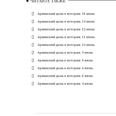
ЧИТАЙТЕ ТАКЖЕ
с
большим
Армянский день в истории. 15 июль
трудом,
но
Армянский день в истории. 14 июль
с
Армянский день в истории. 12 июль
душой.
Армянский день в истории. 11 июль
Редакция
Армянский день в истории. 10 июль
не
Армянский день в истории. 9 июль
лезет
в
Армянский день в истории. 8 июль
авторские
Армянский день в истории. 6 июль
тексты,
Армянский день в истории. 5 июль
не
кромсает
Армянский день в истории. 4 июль
их
и
не
искажает
смысл.