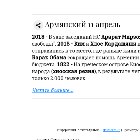
Онлайн
всего:
1
Армянский 11 апрель
Гостей:
1
2018 -
В зале заседаний НС
Арарат Мирзо
Пользователей:
свободы".
2015 - Ким
и
Хлое Кардашяны
0
отправились в то место, где раньше жили
Барак Обама
сокращает помощь Армении 
бюджета.
1822 -
На греческом острове Кио
народа (
хиосская резня
), в результате ч
НАШИ
только 2.000 человек:
ПРАВИЛА
Читать больше…
Тонкие
материалы
для
независимо
мыслящих.
Информация |
Чтиать дальше...
NewsArmRu
|
Просмотры:
Сайт
обновляется