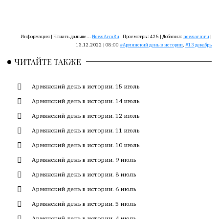
Сайт
обновляется
с
большим
Информация |
Чтиать дальше...
NewsArmRu
|
Просмотры:
425
|
Добавил:
newsarmru
|
трудом,
13.12.2022 | 08:00
Армянский день в истории
,
13 декабрь
но
ЧИТАЙТЕ ТАКЖЕ
с
душой.
Армянский день в истории. 15 июль
Редакция
Армянский день в истории. 14 июль
не
Армянский день в истории. 12 июль
лезет
в
Армянский день в истории. 11 июль
авторские
Армянский день в истории. 10 июль
тексты,
не
Армянский день в истории. 9 июль
кромсает
Армянский день в истории. 8 июль
их
Армянский день в истории. 6 июль
и
не
Армянский день в истории. 5 июль
искажает
Армянский день в истории. 4 июль