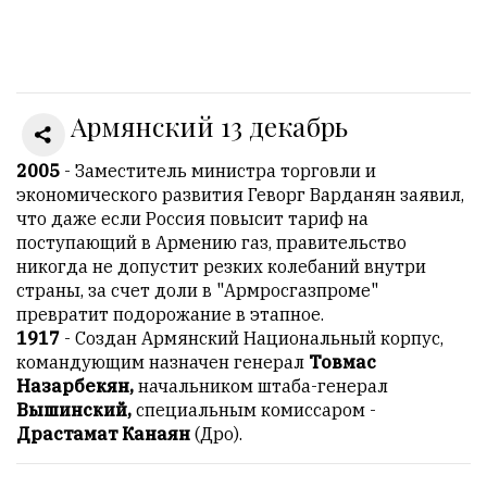
Онлайн
всего:
1
Армянский 13 декабрь
Гостей:
1
Пользователей:
2005
- Заместитель министра торговли и
0
экономического развития Геворг Варданян заявил,
что даже если Россия повысит тариф на
поступающий в Армению газ, правительство
никогда не допустит резких колебаний внутри
НАШИ
страны, за счет доли в "Армросгазпроме"
ПРАВИЛА
превратит подорожание в этапное.
1917
- Создан Армянский Национальный корпус,
Тонкие
командующим назначен генерал
Товмас
материалы
Назарбекян,
начальником штаба-генерал
для
Вышинский,
специальным комиссаром -
независимо
Драстамат Канаян
(Дро).
мыслящих.