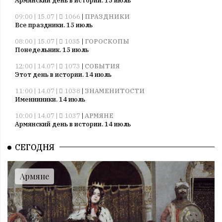
Армянский день в истории. 15 июль
09:00 | 15.07 |
1066
|
ПРАЗДНИКИ
Все праздники. 15 июль
08:00 | 15.07 |
1035
|
ГОРОСКОПЫ
Понедельник. 15 июль
12:00 | 14.07 |
1073
|
СОБЫТИЯ
Этот день в истории. 14 июль
11:00 | 14.07 |
1038
|
ЗНАМЕНИТОСТИ
Именниники. 14 июль
10:00 | 14.07 |
1037
|
АРМЯНЕ
Армянский день в истории. 14 июль
09:00 | 14.07 |
1037
|
ПРАЗДНИКИ
СЕГОДНЯ
Все праздники. 14 июль
08:00 | 14.07 |
1057
|
ГОРОСКОПЫ
Воскресенье. 14 июль
Армяне
09:00 | 13.07 |
1008
|
ПРАЗДНИКИ
Все праздники. 13 июль
08:00 | 13.07 |
1005
|
ГОРОСКОПЫ