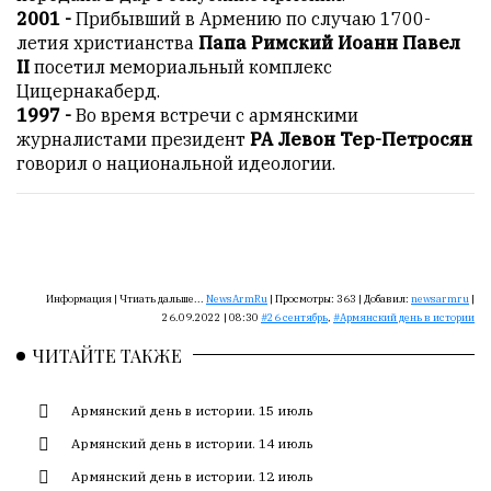
Сайт
2001 -
Прибывший в Армению по случаю 1700-
обновляется
летия христианства
Папа Римский Иоанн Павел
с
II
посетил мемориальный комплекс
большим
Цицернакаберд.
трудом,
1997 -
Во время встречи с армянскими
но
журналистами президент
РА Левон Тер-Петросян
с
говорил о национальной идеологии.
душой.
Редакция
не
лезет
в
Информация |
Чтиать дальше...
NewsArmRu
|
Просмотры:
363
|
Добавил:
newsarmru
|
авторские
26.09.2022 | 08:30
26 сентябрь
,
Армянский день в истории
тексты,
ЧИТАЙТЕ ТАКЖЕ
не
кромсает
их
Армянский день в истории. 15 июль
и
Армянский день в истории. 14 июль
не
Армянский день в истории. 12 июль
искажает