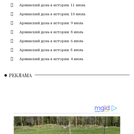
смысл.
Армянский день в истории. 11 июль
Армянский день в истории. 10 июль
Мнение
редакции
Армянский день в истории. 9 июль
не
Армянский день в истории. 8 июль
является
обязательным
Армянский день в истории. 6 июль
условием
Армянский день в истории. 5 июль
для
Армянский день в истории. 4 июль
публикации.
Противоположные
РЕКЛАМА
мнения
публикуются,
даже
если
принимаются
без
восторга.
Главный