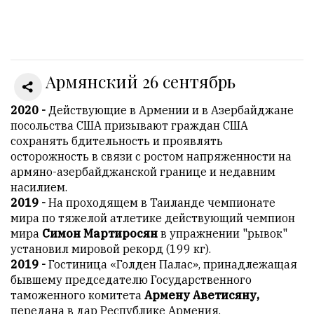
Онлайн
всего:
1
Армянский 26 сентябрь
Гостей:
1
Пользователей:
2020 -
Действующие в Армении и в Азербайджане
0
посольства США призывают граждан США
сохранять бдительность и проявлять
осторожность в связи с ростом напряженности на
армяно-азербайджанской границе и недавним
НАШИ
насилием.
ПРАВИЛА
2019 -
На проходящем в Таиланде чемпионате
мира по тяжелой атлетике действующий чемпион
Тонкие
мира
Симон Мартиросян
в упражнении "рывок"
материалы
установил мировой рекорд (199 кг).
для
2019 -
Гостиница «Голден Палас», принадлежащая
независимо
бывшему председателю Государственного
мыслящих.
таможенного комитета
Армену Аветисяну,
передана в дар Республике Армения.