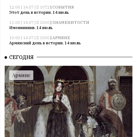
12:00 | 14.07 |
1072
|
СОБЫТИЯ
Этот день в истории. 14 июль
11:00 | 14.07 |
1036
|
ЗНАМЕНИТОСТИ
Именниники. 14 июль
10:00 | 14.07 |
1036
|
АРМЯНЕ
Армянский день в истории. 14 июль
09:00 | 14.07 |
1035
|
ПРАЗДНИКИ
СЕГОДНЯ
Все праздники. 14 июль
08:00 | 14.07 |
1055
|
ГОРОСКОПЫ
Воскресенье. 14 июль
Армяне
09:00 | 13.07 |
1006
|
ПРАЗДНИКИ
Все праздники. 13 июль
08:00 | 13.07 |
1004
|
ГОРОСКОПЫ
Суббота. 13 июль
12:00 | 12.07 |
1032
|
СОБЫТИЯ
Этот день в истории. 12 июль
11:00 | 12.07 |
1018
|
ЗНАМЕНИТОСТИ
Именниники. 12 июль