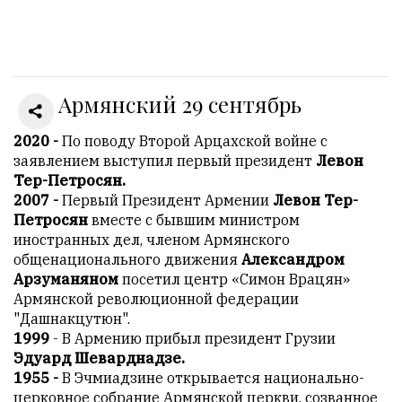
Онлайн
всего:
1
Армянский 29 сентябрь
Гостей:
1
Пользователей:
2020 -
По поводу Второй Арцахской войне с
0
заявлением выступил первый президент
Левон
Тер-Петросян.
2007 -
Первый Президент Армении
Левон Тер-
Петросян
вместе с бывшим министром
НАШИ
иностранных дел, членом Армянского
ПРАВИЛА
общенационального движения
Александром
Арзуманяном
посетил центр «Симон Врацян»
Тонкие
Армянской революционной федерации
материалы
"Дашнакцутюн".
для
1999
- В Армению прибыл президент Грузии
независимо
Эдуард Шеварднадзе.
мыслящих.
1955 -
В Эчмиадзине открывается национально-
церковное собрание Армянской церкви, созванное