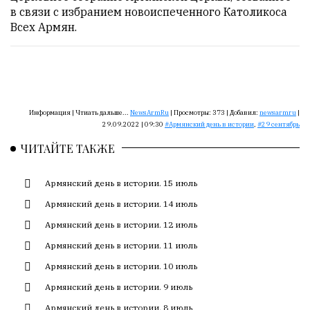
Сайт
в связи с избранием новоиспеченного Католикоса
обновляется
Всех Армян.
с
большим
трудом,
но
с
душой.
Информация |
Чтиать дальше...
NewsArmRu
|
Просмотры:
373
|
Добавил:
newsarmru
|
29.09.2022 | 09:30
Армянский день в истории
,
29 сентябрь
Редакция
ЧИТАЙТЕ ТАКЖЕ
не
лезет
в
Армянский день в истории. 15 июль
авторские
Армянский день в истории. 14 июль
тексты,
Армянский день в истории. 12 июль
не
кромсает
Армянский день в истории. 11 июль
их
Армянский день в истории. 10 июль
и
не
Армянский день в истории. 9 июль
искажает
Армянский день в истории. 8 июль