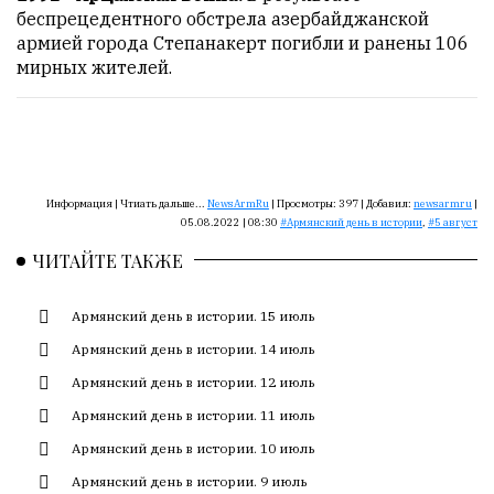
Сайт
беспрецедентного обстрела азербайджанской
обновляется
армией города Степанакерт погибли и ранены 106
с
мирных жителей.
большим
трудом,
но
с
душой.
Информация |
Чтиать дальше...
NewsArmRu
|
Просмотры:
397
|
Добавил:
newsarmru
|
Редакция
05.08.2022 | 08:30
Армянский день в истории
,
5 август
не
ЧИТАЙТЕ ТАКЖЕ
лезет
в
авторские
Армянский день в истории. 15 июль
тексты,
Армянский день в истории. 14 июль
не
Армянский день в истории. 12 июль
кромсает
их
Армянский день в истории. 11 июль
и
Армянский день в истории. 10 июль
не
искажает
Армянский день в истории. 9 июль