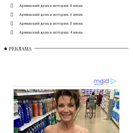
смысл.
Армянский день в истории. 8 июль
Мнение
Армянский день в истории. 6 июль
редакции
Армянский день в истории. 5 июль
не
Армянский день в истории. 4 июль
является
обязательным
условием
РЕКЛАМА
для
публикации.
Противоположные
мнения
публикуются,
даже
если
принимаются
без
восторга.
Главный