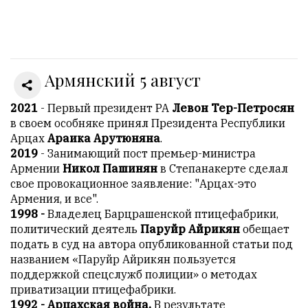
Онлайн
всего:
1
Армянский 5 август
Гостей:
1
Пользователей:
2021
- Первый президент РА
Левон Тер-Петросян
0
в своем особняке принял Президента Республики
Арцах
Араика Арутюняна
.
2019
- Занимающий пост премьер-министра
Армении
Никол Пашинян
в Степанакерте сделал
НАШИ
свое провокационное заявление: "Арцах-это
ПРАВИЛА
Армения, и все".
1998 -
Владелец Барцрашенской птицефабрики,
Тонкие
политический деятель
Паруйр Айрикян
обещает
материалы
подать в суд на автора опубликованной статьи под
для
названием «Паруйр Айрикян пользуется
независимо
поддержкой спецслужб полиции» о методах
мыслящих.
приватизации птицефабрики.​​​​​​​
1992 - Арцахская война.
В результате