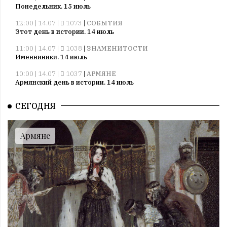
Понедельник. 15 июль
12:00 | 14.07 |
1073
|
СОБЫТИЯ
Этот день в истории. 14 июль
11:00 | 14.07 |
1038
|
ЗНАМЕНИТОСТИ
Именниники. 14 июль
10:00 | 14.07 |
1037
|
АРМЯНЕ
Армянский день в истории. 14 июль
09:00 | 14.07 |
1037
|
ПРАЗДНИКИ
СЕГОДНЯ
Все праздники. 14 июль
08:00 | 14.07 |
1057
|
ГОРОСКОПЫ
Воскресенье. 14 июль
Армяне
09:00 | 13.07 |
1008
|
ПРАЗДНИКИ
Все праздники. 13 июль
08:00 | 13.07 |
1005
|
ГОРОСКОПЫ
Суббота. 13 июль
12:00 | 12.07 |
1034
|
СОБЫТИЯ
Этот день в истории. 12 июль
11:00 | 12.07 |
1019
|
ЗНАМЕНИТОСТИ