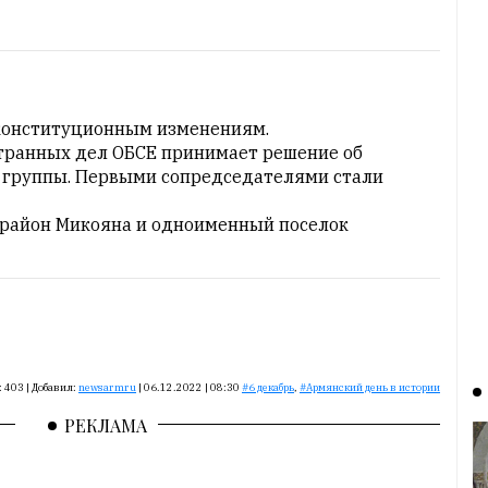
конституционным изменениям.
транных дел ОБСЕ принимает решение об
 группы. Первыми сопредседателями стали
 район Микояна и одноименный поселок
:
403
|
Добавил:
newsarmru
|
06.12.2022 | 08:30
6 декабрь
,
Армянский день в истории
РЕКЛАМА