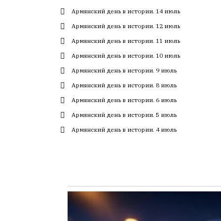
с
Армянский день в истории. 14 июль
большим
Армянский день в истории. 12 июль
трудом,
но
Армянский день в истории. 11 июль
с
Армянский день в истории. 10 июль
душой.
Армянский день в истории. 9 июль
Редакция
Армянский день в истории. 8 июль
не
Армянский день в истории. 6 июль
лезет
в
Армянский день в истории. 5 июль
авторские
Армянский день в истории. 4 июль
тексты,
не
кромсает
их
и
не
искажает
смысл.