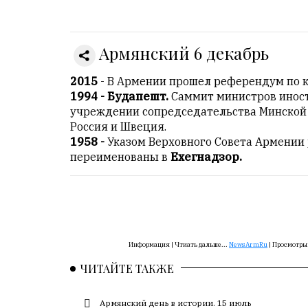
Онлайн
всего:
1
Армянский 6 декабрь
Гостей:
1
2015
- В Армении прошел референдум по 
Пользователей:
1994 - Будапешт.
Саммит министров инос
0
учреждении сопредседательства Минской
Россия и Швеция.
1958 -
Указом Верховного Совета Армении
переименованы в
Ехегнадзор.
НАШИ
ПРАВИЛА
Тонкие
материалы
для
Информация |
Чтиать дальше...
NewsArmRu
|
Просмотры
независимо
мыслящих.
ЧИТАЙТЕ ТАКЖЕ
Сайт
Армянский день в истории. 15 июль
обновляется