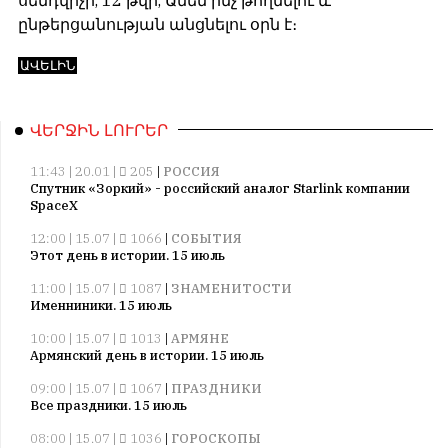
ընթերցանության անցնելու օրն է։
ԱՎԵԼԻՆ
ՎԵՐՋԻՆ ԼՈՒՐԵՐ
11:43 | 20.01 |
205
|
РОССИЯ
Спутник «Зоркий» - российский аналог Starlink компании
SpaceX
12:00 | 15.07 |
1066
|
СОБЫТИЯ
Этот день в истории. 15 июль
11:00 | 15.07 |
1087
|
ЗНАМЕНИТОСТИ
Именниники. 15 июль
10:00 | 15.07 |
1013
|
АРМЯНЕ
Армянский день в истории. 15 июль
09:00 | 15.07 |
1067
|
ПРАЗДНИКИ
Все праздники. 15 июль
08:00 | 15.07 |
1036
|
ГОРОСКОПЫ