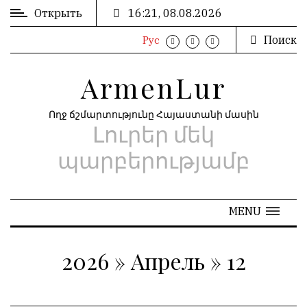
Открыть
16:21, 08.08.2026
Поиск
Рус
ВХОД
ՄՈՒՏՔ
/
/
ArmenLur
РЕГИСТРАЦИЯ
ԳՐԱՆՑՈՒՄ
Ողջ ճշմարտությունը Հայաստանի մասին
Լուրեր մեկ
РЕКЛАМА
ԳՈՎԱԶԴ
պարբերությամբ
РЕКЛАМА
ԱՐԽԻՎ
MENU
2026
»
Апрель
»
12
АРХИВ
«
Апрель 2026
»