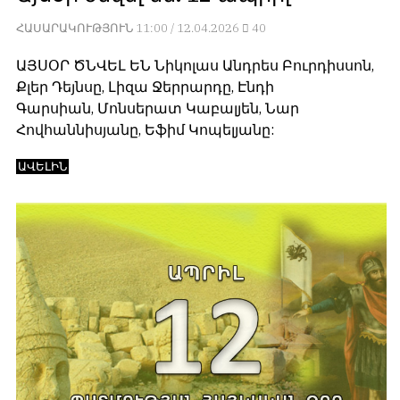
հետ
с
ՀԱՍԱՐԱԿՈՒԹՅՈՒՆ
11:00 / 12.04.2026
40
համակարծիք
душой.
լինելը
ԱՅՍՕՐ ԾՆՎԵԼ ԵՆ Նիկոլաս Անդրես Բուրդիսսոն,
Редакция
պարտադիր
Քլեր Դեյնսը, Լիզա Ջերրարդը, Էնդի
не
պայման
лезет
Գարսիան, Մոն­սե­րատ Կա­բալ­յեն, Նար
չէ
в
Հովհաննիսյանը, Եֆիմ Կո­պել­յանը:
նյութերը
авторские
թողարկելու
тексты,
ԱՎԵԼԻՆ
համար։
не
Հակառակ
кромсает
կարծիքները
их
Խմբագրության
и
կողմից
не
ընդունվում
искажает
են
смысл.
ոչ
Мнение
այնքան
редакции
գրկաբաց
не
են,
является
սակայն