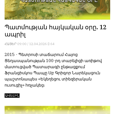
обязательным
հրապարակվում
условием
են
для
նույն
публикации.
իրավունքով։
Պատմության հայկական օրը. 12
Противоположные
Գովազդային
ապրիլ
мнения
տեքստերը,
публикуются,
լուսանկարները
ՀԱՅԵՐ
09:00 / 12.04.2026
64
даже
և
если
բովանդակությունը
2015 - Պետրոսի տաճարում Հայոց
принимаются
Խմբագրության
Ցեղասպանության 100-րդ տարելիցի առիթով
без
վերահսկողությունից
մատուցված Պատարագի ընթացքում
восторга.
դուրս
Ֆրանցիսկոս Պապը Սբ Գրիգոր Նարեկացուն
են։
պաշտոնապես «Եկեղեցու տիեզերական
Главный
ուսուցիչ» հռչակեց։
редактор
Խմբագիր-
—
տնօրեն՝
ԱՎԵԼԻՆ
Армен
Արմեն
фон
ֆոն
Геворкян
Գևորգյան