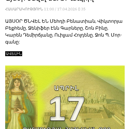
հետ
с
ՀԱՍԱՐԱԿՈՒԹՅՈՒՆ
11:00 / 17.04.2026
35
համակարծիք
душой.
լինելը
ԱՅՍՕՐ ԾՆՎԵԼ ԵՆ Մեհդի Բենատիան, Վիկտորյա
Редакция
պարտադիր
Բեքհեմը, Ջենիֆեր Էնն Գարները, Շոն Բինը,
не
պայման
лезет
Կարեն Դեմիրճյանը, Ուիլյամ Հոլդենը, Ջոն Պ. Մոր­
չէ
в
գանը:
նյութերը
авторские
թողարկելու
тексты,
ԱՎԵԼԻՆ
համար։
не
Հակառակ
кромсает
կարծիքները
их
Խմբագրության
и
կողմից
не
ընդունվում
искажает
են
смысл.
ոչ
Мнение
այնքան
редакции
գրկաբաց
не
են,
является
սակայն