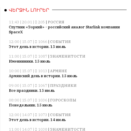
ՎԵՐՋԻՆ ԼՈՒՐԵՐ
11:43 | 20.01 |
205
|
РОССИЯ
Спутник «Зоркий» - российский аналог Starlink компании
SpaceX
12:00 | 15.07 |
1066
|
СОБЫТИЯ
Этот день в истории. 15 июль
11:00 | 15.07 |
1087
|
ЗНАМЕНИТОСТИ
Именниники. 15 июль
10:00 | 15.07 |
1013
|
АРМЯНЕ
Армянский день в истории. 15 июль
09:00 | 15.07 |
1067
|
ПРАЗДНИКИ
Все праздники. 15 июль
08:00 | 15.07 |
1036
|
ГОРОСКОПЫ
Понедельник. 15 июль
12:00 | 14.07 |
1073
|
СОБЫТИЯ
Этот день в истории. 14 июль
11:00 | 14.07 |
1038
|
ЗНАМЕНИТОСТИ