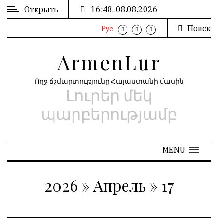
Открыть
16:48, 08.08.2026
Поиск
Рус
ВХОД
ՄՈՒՏՔ
/
/
ArmenLur
РЕГИСТРАЦИЯ
ԳՐԱՆՑՈՒՄ
Ողջ ճշմարտությունը Հայաստանի մասին
Լուրեր մեկ
РЕКЛАМА
ԳՈՎԱԶԴ
պարբերությամբ
РЕКЛАМА
ԱՐԽԻՎ
MENU
2026
»
Апрель
»
17
АРХИВ
«
Апрель 2026
»