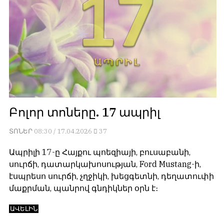
Բոլոր տոները. 17 ապրիլ
ՏՈՆԵՐ
08:30 / 17.04.2026
37
Ապրիլի 17-ը Հայքու պոեզիայի, բուսաբանի,
սուրճի, դատարկախոսության, Ford Mustang-ի,
էսպրեսո սուրճի, չղջիկի, խեցգետնի, դեղատուփի
մաքրման, պանրով գնդիկներ օրն է։
ԱՎԵԼԻՆ