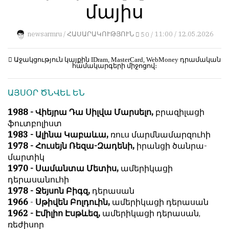
մայիս
կերպ։
1
Пользователей:
Խմբագրությունը
0
newsarmru /
ՀԱՍԱՐԱԿՈՒԹՅՈՒՆ
50 /
11:00 / 12.05.2026
քիթը
չի
խոթում
Աջակցություն կայքին
IDram, MasterCard, WebMoney
դրամական
համակարգերի միջոցով։
հեղինակային
НАШИ
նյութերի
ПРАВИЛА
ԱՅՍՕՐ ԾՆՎԵԼ ԵՆ
մեջ,
չի
Тонкие
1988 - Վիեյրա Դա Սիլվա Մարսելո,
բրազիլացի
կրճատում
материалы
ֆուտբոլիստ
և
для
1983 - Ալինա Կաբաևա,
ռուս մարմնամարզուհի
մտքերի
независимо
1978 - Հու­սեյն Ռե­զա-­Զա­դենի,
իրան­ցի ծան­րա­
խմբագրում
мыслящих.
մար­տիկ
չի
1970 - Սամանտա Մետիս,
ամերիկացի
Сайт
կատարում։
դերասանուհի
обновляется
1978 - Ջեյսոն Բիգզ,
դերասան
Խմբագրության
с
1966
-
Սթիվեն Բոլդուին,
ամերիկացի դերասան
կարծիքը
большим
1962 - Էմիլիո Էսթևեզ,
ամերիկացի դերասան,
հեղինակների
трудом,
ռեժիսոր
կարծիքի
но