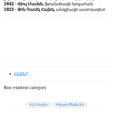
1842 - Ժյուլ Մասնե,
ֆրանսիացի երգահան
обязательным
հրապարակվում
1823 - Ջոն Ռասել Հայնդ,
անգլիացի աստղագետ
условием
են
для
նույն
публикации.
իրավունքով։
Противоположные
Գովազդային
мнения
տեքստերը,
публикуются,
լուսանկարները
даже
և
если
բովանդակությունը
принимаются
Խմբագրության
без
վերահսկողությունից
восторга.
դուրս
ՀԱՅԵՐ
են։
Главный
редактор
Խմբագիր-
Non-existent category
—
տնօրեն՝
Армен
Արմեն
фон
ֆոն
12 Մայիս
Այսօր Ծնվել Են
Геворкян
Գևորգյան