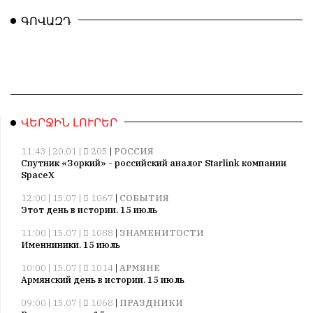
ԳՈՎԱԶԴ
ՎԵՐՋԻՆ ԼՈՒՐԵՐ
11:43 | 20.01 |
205
|
РОССИЯ
Спутник «Зоркий» - российский аналог Starlink компании
SpaceX
12:00 | 15.07 |
1067
|
СОБЫТИЯ
Этот день в истории. 15 июль
11:00 | 15.07 |
1088
|
ЗНАМЕНИТОСТИ
Именниники. 15 июль
10:00 | 15.07 |
1014
|
АРМЯНЕ
Армянский день в истории. 15 июль
09:00 | 15.07 |
1068
|
ПРАЗДНИКИ