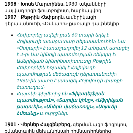
1958 - Խոսե Մարտինես,
1980-ականների
հետ
с
սալվադորցի ֆուտբոլիստ, հարձակվող
համակարծիք
душой.
1907 - Քեթրին Հեփբորն,
ամերիկացի
լինելը
Редакция
դերասանուհի, «Օսկարի» քառակի դափնեկիր
պարտադիր
не
պայման
Հեփբորնը ավելի քան 60 տարի եղել է
лезет
չէ
Հոլիվուդի առաջատար դերասանուհին։ Նա
в
նյութերը
«Օսկարի» է առաջադրվել 12 անգամ, ստացել
авторские
թողարկելու
է 4-ը։ Սա կինոյի պատմության ռեկորդ է։
тексты,
համար։
Ամերիկյան կինոինստիտուտը Քեթրին
не
Հեփբորնին հռչակել է Հոլիվուդի
Հակառակ
кромсает
պատմության մեծագույն դերասանուհի։
կարծիքները
их
1960-ին աստղ է ստացել Հոլիվուդի փառքի
Խմբագրության
и
ծառուղում։
կողմից
не
Հայտնի ֆիլմերից են
«Ֆիլադելֆյան
ընդունվում
искажает
պատմություն», «Տարվա կինը», «Աֆրիկյան
են
смысл.
թագուհի», «Անձրև վաճառողը», «Առյուծը
ոչ
Мнение
ձմռանը»
և ուրիշներ։
այնքան
редакции
գրկաբաց
1901 - Վերներ Հայզենբերգ,
գերմանացի ֆիզիկոս,
не
են,
քվանտային մեխանիկայի հիմնադիրներից
является
սակայն